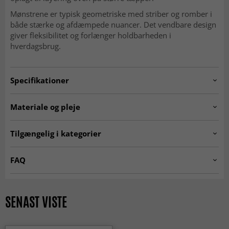
Mønstrene er typisk geometriske med striber og romber i
både stærke og afdæmpede nuancer. Det vendbare design
giver fleksibilitet og forlænger holdbarheden i
hverdagsbrug.
Specifikationer
Artno:
20240115.stockno3314.kelim.red.296x226
Materiale og pleje
Mønster
Geometrisk, striber og romber
Materiale
Uld
Tilgængelig i kategorier
Produktion
Håndvævet
Kæde
Bomuld
Ægte orientalske tæpper
Kelim-tæpper
FAQ
Vævning
Fladvævet (kelim)
Uldtæpper
Alder
Nutidig 0–20 år (ubrugt)
SEASON SALE
Hvad kendetegner et orientalsk tæppe?
Tykkelse ca.
4 mm
Rektangulære Tæpper
KLASSISKE TÆPPER
Orientalske tæpper er kendetegnet ved detaljerede
SENAST VISTE
mønstre, dybe farver og tidløst design. De er inspireret af
Egenskab
Vendbar
klassisk håndværk og giver rummet et elegant udtryk.