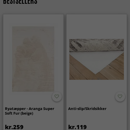
BESTSELLERS
valg, som aldrig går af mode. De passer lige godt i
traditionelle som i moderne hjem.
Ryatæpper - Aranga Super
Anti-slip/Skridsikker
Soft Fur (beige)
kr.259
kr.119