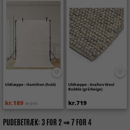
Uldtæppe - Hamilton (hvid)
Uldtæppe - Avafors Wool
Bubble (grå/beige)
kr.189
kr.719
kr.219
PUDEBETRÆK: 3 FOR 2 ⇒ 7 FOR 4