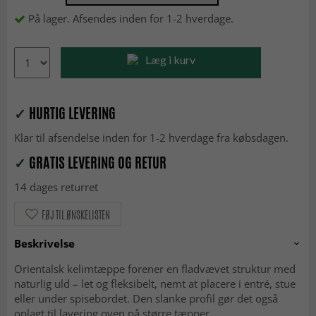
På lager. Afsendes inden for 1-2 hverdage.
Læg i kurv
✓
HURTIG LEVERING
Klar til afsendelse inden for 1-2 hverdage fra købsdagen.
✓
GRATIS LEVERING OG RETUR
14 dages returret
FØJ TIL ØNSKELISTEN
Beskrivelse
Orientalsk kelimtæppe forener en fladvævet struktur med
naturlig uld – let og fleksibelt, nemt at placere i entré, stue
eller under spisebordet. Den slanke profil gør det også
oplagt til layering oven på større tæpper.