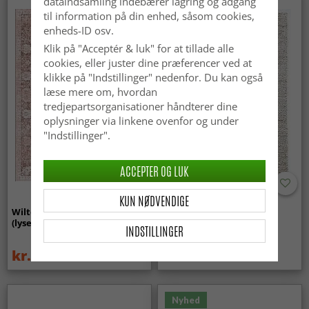
dataindsamling indebærer lagring og adgang
til information på din enhed, såsom cookies,
enheds-ID osv.
Klik på "Acceptér & luk" for at tillade alle
cookies, eller juster dine præferencer ved at
klikke på "Indstillinger" nedenfor. Du kan også
læse mere om, hvordan
tredjepartsorganisationer håndterer dine
oplysninger via linkene ovenfor og under
"Indstillinger".
ACCEPTER OG LUK
KUN NØDVENDIGE
Wilton-tæppe - Gombalia
Uldtæppe - Avafors Wool
(lyserød)
Bubble (natural)
INDSTILLINGER
kr.329
kr.719
kr.439
Nyhed