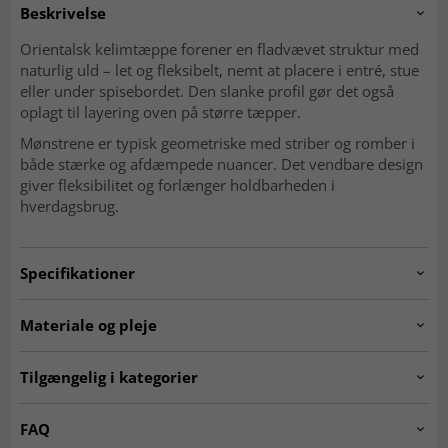
Beskrivelse
Orientalsk kelimtæppe forener en fladvævet struktur med
naturlig uld – let og fleksibelt, nemt at placere i entré, stue
eller under spisebordet. Den slanke profil gør det også
oplagt til layering oven på større tæpper.
Mønstrene er typisk geometriske med striber og romber i
både stærke og afdæmpede nuancer. Det vendbare design
giver fleksibilitet og forlænger holdbarheden i
hverdagsbrug.
Specifikationer
Artno:
20230523.stockno1655.kelim.red.298x194
Materiale og pleje
Mønster
Geometrisk, striber og romber
Materiale
Uld
Tilgængelig i kategorier
Produktion
Håndvævet
Kæde
Bomuld
Ægte orientalske tæpper
Kelim-tæpper
FAQ
Vævning
Fladvævet (kelim)