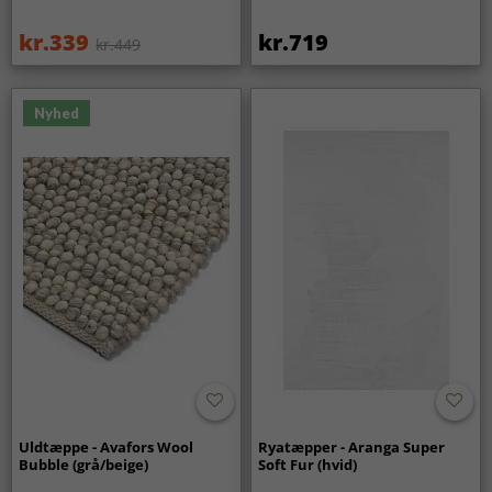
kr.339
kr.719
kr.449
Nyhed
Uldtæppe - Avafors Wool
Ryatæpper - Aranga Super
Bubble (grå/beige)
Soft Fur (hvid)