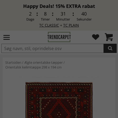
Happy Deals! 15% EXTRA rabat
2
8
31
39
Dage
Timer
Minutter
Sekunder
TC CLASSIC
+
TC PLAIN
LAGT I INDKØBSKURVEN.
Startsiden
/
Ægte orientalske tæpper
/
Orientalsk kelimtæppe 298 x 194 cm