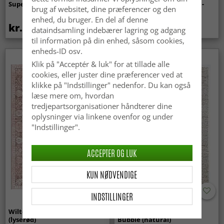
Super Soft Fur (beige)
indendørs/udendørs brug -
brug af websitet, dine præferencer og den
Arlo (beige)
enhed, du bruger. En del af denne
kr.369
kr.449
dataindsamling indebærer lagring og adgang
til information på din enhed, såsom cookies,
enheds-ID osv.
Klik på "Acceptér & luk" for at tillade alle
cookies, eller juster dine præferencer ved at
klikke på "Indstillinger" nedenfor. Du kan også
læse mere om, hvordan
tredjepartsorganisationer håndterer dine
oplysninger via linkene ovenfor og under
"Indstillinger".
ACCEPTER OG LUK
KUN NØDVENDIGE
INDSTILLINGER
Wilton-tæppe - Gombalia
Uldtæppe - Avafors Wool
(lyserød)
Bubble (natural)