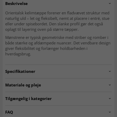
Beskrivelse
Orientalsk kelimtæppe forener en fladvævet struktur med
naturlig uld – let og fleksibelt, nemt at placere i entré, stue
eller under spisebordet. Den slanke profil gør det også
oplagt til layering oven på større tæpper.
Mønstrene er typisk geometriske med striber og romber i
både stærke og afdæmpede nuancer. Det vendbare design
giver fleksibilitet og forlænger holdbarheden i
hverdagsbrug.
Specifikationer
Artno:
20240605.pieceno305.kelim.multi.339x261
Materiale og pleje
Mønster
Geometrisk, striber og romber
Materiale
Uld
Tilgængelig i kategorier
Produktion
Håndvævet
Kæde
Bomuld
Ægte orientalske tæpper
Kelim-tæpper
FAQ
Vævning
Fladvævet (kelim)