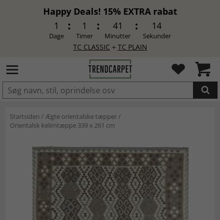
Happy Deals! 15% EXTRA rabat
1
1
41
13
Dage
Timer
Minutter
Sekunder
TC CLASSIC
+
TC PLAIN
LAGT I INDKØBSKURVEN.
Startsiden
/
Ægte orientalske tæpper
/
Orientalsk kelimtæppe 339 x 261 cm