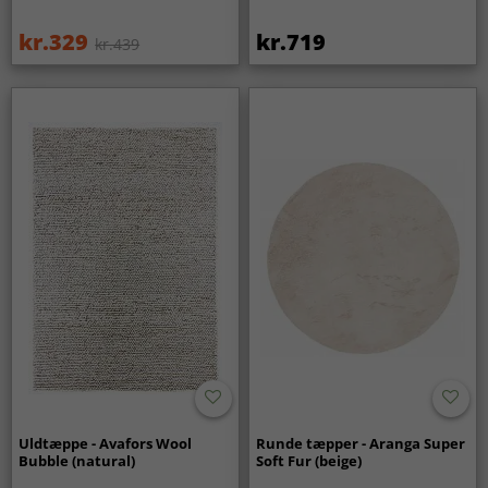
kr.329
kr.719
kr.439
Uldtæppe - Avafors Wool
Runde tæpper - Aranga Super
Bubble (natural)
Soft Fur (beige)