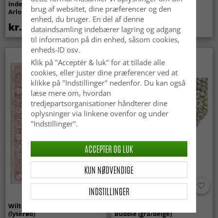
indendørs/udendørs brug -
Super Soft Fur (beige)
brug af websitet, dine præferencer og den
Arlo (beige)
enhed, du bruger. En del af denne
kr.439
kr.369
dataindsamling indebærer lagring og adgang
til information på din enhed, såsom cookies,
enheds-ID osv.
Nyhed
Klik på "Acceptér & luk" for at tillade alle
cookies, eller juster dine præferencer ved at
klikke på "Indstillinger" nedenfor. Du kan også
læse mere om, hvordan
tredjepartsorganisationer håndterer dine
oplysninger via linkene ovenfor og under
"Indstillinger".
ACCEPTER OG LUK
KUN NØDVENDIGE
INDSTILLINGER
Wilton-tæppe - Gombalia
Uldtæppe - Avafors Wool
(lyserød)
Bubble (grå/beige)