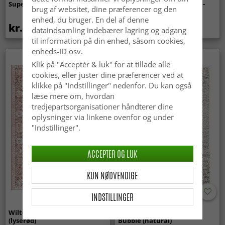
Super Soft Fur (beige)
indendørs/udendørs brug -
brug af websitet, dine præferencer og den
Arlo (beige)
enhed, du bruger. En del af denne
kr.369
kr.449
dataindsamling indebærer lagring og adgang
til information på din enhed, såsom cookies,
enheds-ID osv.
Klik på "Acceptér & luk" for at tillade alle
cookies, eller juster dine præferencer ved at
klikke på "Indstillinger" nedenfor. Du kan også
læse mere om, hvordan
tredjepartsorganisationer håndterer dine
oplysninger via linkene ovenfor og under
"Indstillinger".
ACCEPTER OG LUK
KUN NØDVENDIGE
INDSTILLINGER
Wilton-tæppe - Gombalia
Uldtæppe - Avafors Wool
(lyserød)
Bubble (natural)