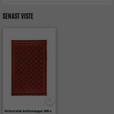
Uldtæpper
Alder
Nutidig 0–20 år (ubrugt)
Rektangulære Tæpper
Hvad kendetegner et orientalsk tæppe?
Tykkelse ca.
4 mm
KLASSISKE TÆPPER
ALLE TÆPPER
Orientalske tæpper er kendetegnet ved detaljerede
SENAST VISTE
mønstre, dybe farver og tidløst design. De er inspireret af
Egenskab
Vendbar
klassisk håndværk og giver rummet et elegant udtryk.
Hvordan påvirker et orientalsk tæppe indretningen?
Et orientalsk tæppe fungerer som et blikfang, der binder
rummet sammen. Det tilfører varme, personlighed og et
sofistikeret udtryk, som løfter helhedsindtrykket.
Hvilke rum passer orientalske tæpper bedst i?
Orientalske tæpper passer særligt godt i stue, spisestue og
bibliotek, men fungerer også flot i soveværelset, hvor de
skaber en hyggelig og klassisk stemning.
Hvordan føles det at gå på et orientalsk tæppe?
Orientalske tæpper føles bløde og behagelige under
fødderne og har samtidig en solid kvalitet, der gør dem
velegnede til daglig brug.
Er orientalske tæpper slidstærke?
Orientalsk kelimtæppe 399 x