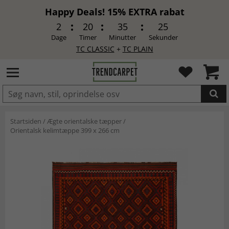
Happy Deals! 15% EXTRA rabat
2
20
35
24
Dage
Timer
Minutter
Sekunder
TC CLASSIC
+
TC PLAIN
LAGT I INDKØBSKURVEN.
Startsiden
/
Ægte orientalske tæpper
/
Orientalsk kelimtæppe 399 x 266 cm