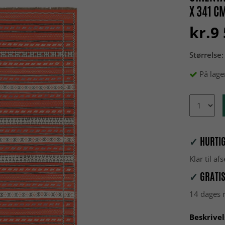
X 341 C
kr.9
Størrelse:
På lage
✓
HURTIG
Klar til a
✓
GRATIS
14 dages r
Beskrivel