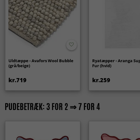
Uldtæppe - Avafors Wool Bubble
Ryatæpper - Aranga Sup
(grå/beige)
Fur (hvid)
kr.719
kr.259
PUDEBETRÆK: 3 FOR 2 ⇒ 7 FOR 4