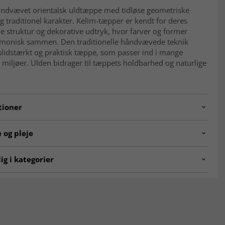
åndvævet orientalsk uldtæppe med tidløse geometriske
 traditionel karakter. Kelim-tæpper er kendt for deres
 struktur og dekorative udtryk, hvor farver og former
armonisk sammen. Den traditionelle håndvævede teknik
slidstærkt og praktisk tæppe, som passer ind i mange
e miljøer. Ulden bidrager til tæppets holdbarhed og naturlige
tioner
260225.SN.4.CN.50222.341x253
 og pleje
le
Uld
ig i kategorier
Bomuld
ntalske tæpper
Kelim-tæpper
r
Nutidig 0–20 år (ubrugt)
Rektangulære Tæpper
E TÆPPER
ALLE TÆPPER
llingsmetode
Håndvævet