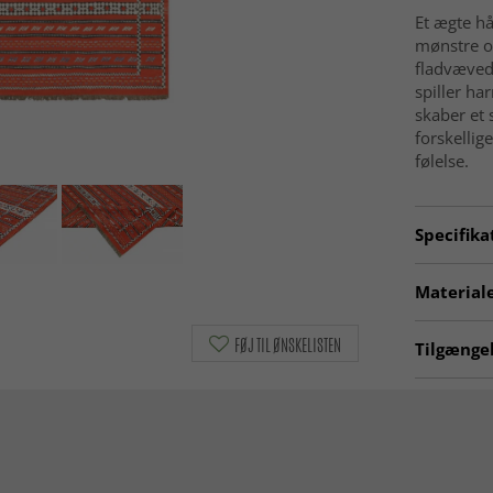
Et ægte h
mønstre og
fladvævede
spiller h
skaber et 
forskellig
følelse.
Specifika
Artno:
20
Materiale
Materia
FØJ TIL ØNSKELISTEN
Tilgængel
Kæde
Ægte orie
Uldtæppe
Alder
KLASSISK
Fremsti