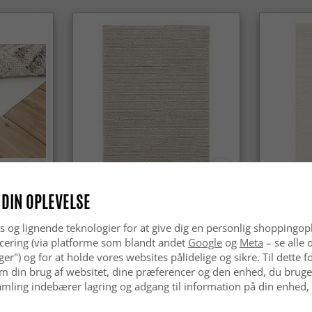
 DIN OPLEVELSE
Uldtæppe - Avafors Wool Bubble
Uldtæppe 
(beige)
s og lignende teknologier for at give dig en personlig shoppingop
cering (via platforme som blandt andet
Google
og
Meta
– se alle 
kr.629
kr.629
nger") og for at holde vores websites pålidelige og sikre. Til dette
m din brug af websitet, dine præferencer og den enhed, du bruger
mling indebærer lagring og adgang til information på din enhed,