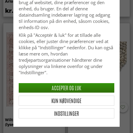
Arlo (beige)
brug af websitet, dine præferencer og den
enhed, du bruger. En del af denne
kr.439
kr.369
dataindsamling indebærer lagring og adgang
til information på din enhed, såsom cookies,
enheds-ID osv.
Nyhed
Klik på "Acceptér & luk" for at tillade alle
cookies, eller juster dine præferencer ved at
klikke på "Indstillinger" nedenfor. Du kan også
læse mere om, hvordan
tredjepartsorganisationer håndterer dine
oplysninger via linkene ovenfor og under
"Indstillinger".
ACCEPTER OG LUK
KUN NØDVENDIGE
INDSTILLINGER
Wilton-tæppe - Gombalia
Uldtæppe - Avafors Wool
(lyserød)
Bubble (grå/beige)