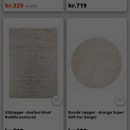
kr.329
kr.719
kr.439
Uldtæppe - Avafors Wool
Runde tæpper - Aranga Super
Bubble (natural)
Soft Fur (beige)