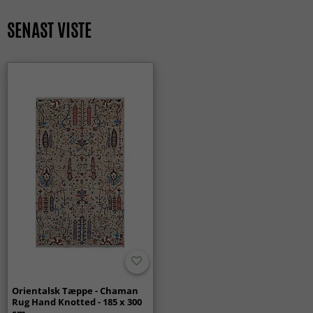
KLASSISKE TÆPPER
Alder
Moderne 0–20 år (ubrugt)
ALLE TÆPPER
SENAST VISTE
Fremstillingsmetode
Håndknyttet
Orientalsk Tæppe - Chaman
Rug Hand Knotted - 185 x 300
cm