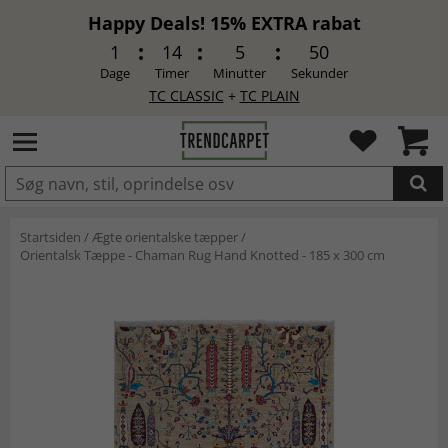
Happy Deals! 15% EXTRA rabat
1
14
5
50
Dage
Timer
Minutter
Sekunder
TC CLASSIC
+
TC PLAIN
LAGT I INDKØBSKURVEN.
Startsiden
/
Ægte orientalske tæpper
/
Orientalsk Tæppe - Chaman Rug Hand Knotted - 185 x 300 cm