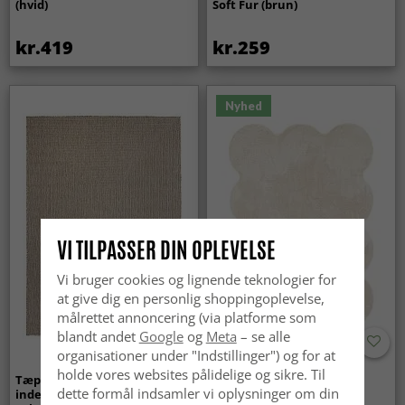
(hvid)
Soft Fur (brun)
kr.419
kr.259
Nyhed
VI TILPASSER DIN OPLEVELSE
Vi bruger cookies og lignende teknologier for
at give dig en personlig shoppingoplevelse,
målrettet annoncering (via platforme som
blandt andet
Google
og
Meta
– se alle
organisationer under "Indstillinger") og for at
holde vores websites pålidelige og sikre. Til
Tæpper til
Bølget ryatæppe - Aranga
dette formål indsamler vi oplysninger om din
indendørs/udendørs brug -
Super Soft Fur (beige)