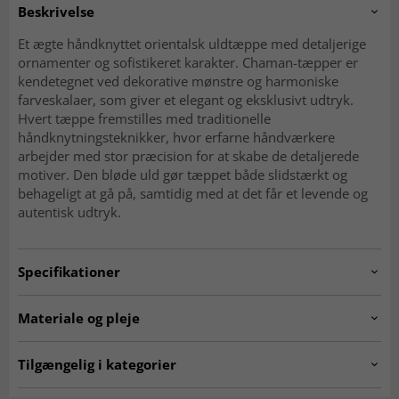
Beskrivelse
Et ægte håndknyttet orientalsk uldtæppe med detaljerige
ornamenter og sofistikeret karakter. Chaman-tæpper er
kendetegnet ved dekorative mønstre og harmoniske
farveskalaer, som giver et elegant og eksklusivt udtryk.
Hvert tæppe fremstilles med traditionelle
håndknytningsteknikker, hvor erfarne håndværkere
arbejder med stor præcision for at skabe de detaljerede
motiver. Den bløde uld gør tæppet både slidstærkt og
behageligt at gå på, samtidig med at det får et levende og
autentisk udtryk.
Specifikationer
Artno:
20260225.SN.115.CN.1597.300x185
Materiale og pleje
Materiale
Uld
Tilgængelig i kategorier
Kæde
Bomuld
Ægte orientalske tæpper
Kelim-tæpper