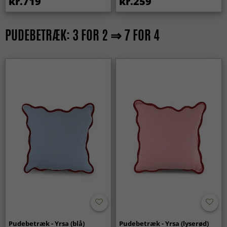
kr.719
kr.259
PUDEBETRÆK: 3 FOR 2 ⇒ 7 FOR 4
Pudebetræk - Yrsa (blå)
Pudebetræk - Yrsa (lyserød)