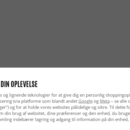
men funger
klassisk s
Hvordan f
Orientals
samtidig e
Er orient
Ja, orient
til hjem, 
flotte udse
Er et ori
 DIN OPLEVELSE
Ja, orient
aldrig går
hjem.
s og lignende teknologier for at give dig en personlig shoppingop
cering (via platforme som blandt andet
Google
og
Meta
– se alle 
nger") og for at holde vores websites pålidelige og sikre. Til dette
m din brug af websitet, dine præferencer og den enhed, du bruger
mling indebærer lagring og adgang til information på din enhed,