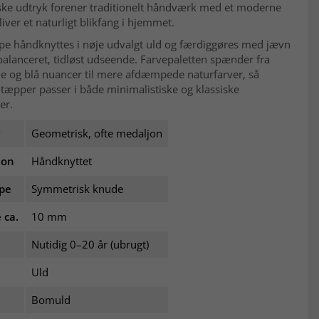
iske udtryk forener traditionelt håndværk med et moderne
iver et naturligt blikfang i hjemmet.
pe håndknyttes i nøje udvalgt uld og færdiggøres med jævn
 balanceret, tidløst udseende. Farvepaletten spænder fra
e og blå nuancer til mere afdæmpede naturfarver, så
æpper passer i både minimalistiske og klassiske
er.
Geometrisk, ofte medaljon
ion
Håndknyttet
pe
Symmetrisk knude
 ca.
10 mm
Nutidig 0–20 år (ubrugt)
Uld
Bomuld