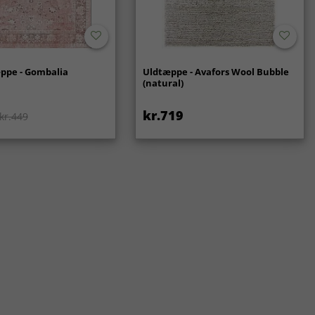
ppe - Gombalia
Uldtæppe - Avafors Wool Bubble
(natural)
kr.719
kr.449