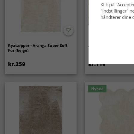
Klik på "Acceptér
"Indstillinger"
håndterer dine o
Ryatæpper - Aranga Super Soft
Anti-slip/Skridsikker
Fur (beige)
kr.259
kr.119
Nyhed