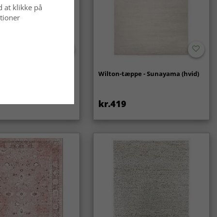
d at klikke på
tioner
- Coastal (creme)
Wilton-tæppe - Sunayama (hvid)
kr.419