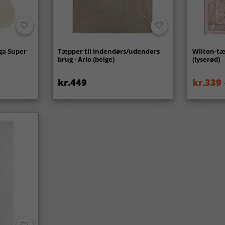
ga Super
Tæpper til indendørs/udendørs
Wilton-tæ
brug - Arlo (beige)
(lyserød)
kr.449
kr.339