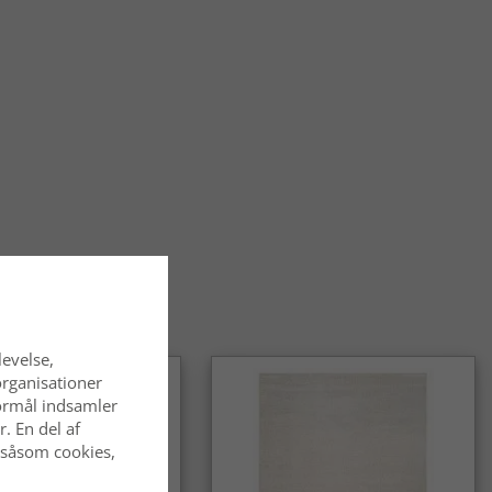
er også flot i soveværelset, hvor de skaber en hyggelig og
temning.
øles det at gå på et orientalsk tæppe?
ke tæpper føles bløde og behagelige under fødderne og har
n solid kvalitet, der gør dem velegnede til daglig brug.
alske tæpper slidstærke?
alske tæpper er kendt for deres holdbarhed og egner sig godt
hvor de bruges ofte. Med den rette pleje bevarer de deres
ende i lang tid.
entalsk tæppe et tidløst valg?
alske tæpper er et klassisk og langtidsholdbart valg, som
 af mode. De passer lige godt i traditionelle som i moderne
levelse,
organisationer
 formål indsamler
. En del af
 såsom cookies,