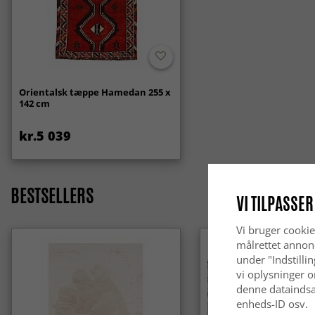
Orientalsk tæppe Hamedan 255 x
142 cm
kr.5 039
BESTSELLERS
VI TILPASSER
Vi bruger cookie
målrettet annon
under "Indstilli
vi oplysninger o
denne dataindsa
enheds-ID osv.