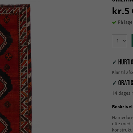
kr.5
På lage
✓
HURTIG
Klar til a
✓
GRATIS
14 dages r
Beskrivel
Hamedan‑t
ofte med 
konstruktio