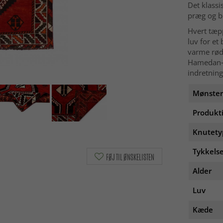
Det klass
præg og bl
Hvert tæp
luv for et
varme rød
Hamedan‑t
indretning
Mønster
Produkt
Knutety
Tykkelse
FØJ TIL ØNSKELISTEN
Alder
Luv
Kæde