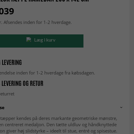
 039
r. Afsendes inden for 1-2 hverdage.
Læg i kurv
 LEVERING
fsendelse inden for 1-2 hverdage fra købsdagen.
 LEVERING OG RETUR
eturret
se
æpper kendes på deres markante geometriske mønstre,
en centreret medaljon. Den tætte uldluv og håndknyttede
n giver høj slidstyrke – ideelt til stue, entré og spisestue.