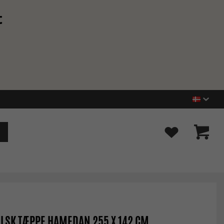
t
LSK TÆPPE HAMEDAN 255 X 142 CM