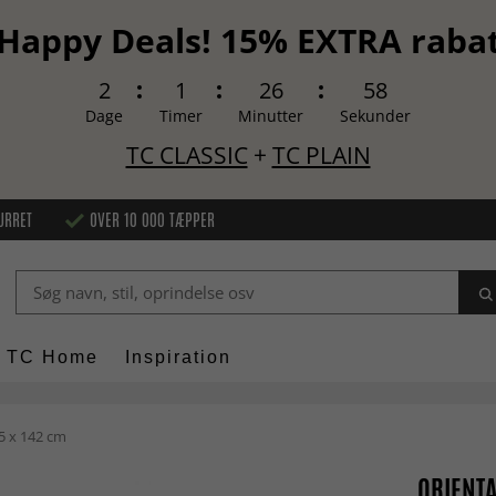
Happy Deals! 15% EXTRA raba
2
1
26
57
Dage
Timer
Minutter
Sekunder
TC CLASSIC
+
TC PLAIN
URRET
OVER 10 000 TÆPPER
TC Home
Inspiration
5 x 142 cm
ORIENTA