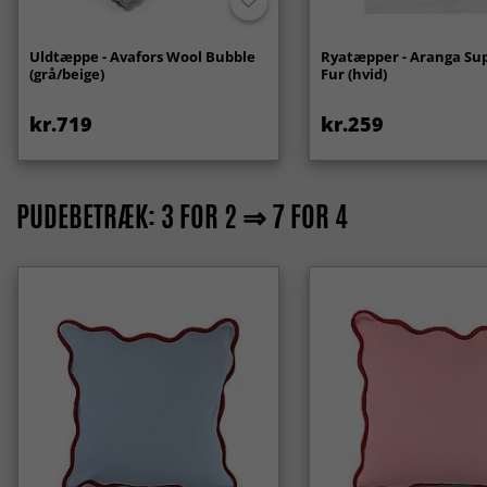
Uldtæppe - Avafors Wool Bubble
Ryatæpper - Aranga Sup
(grå/beige)
Fur (hvid)
kr.719
kr.259
PUDEBETRÆK: 3 FOR 2 ⇒ 7 FOR 4