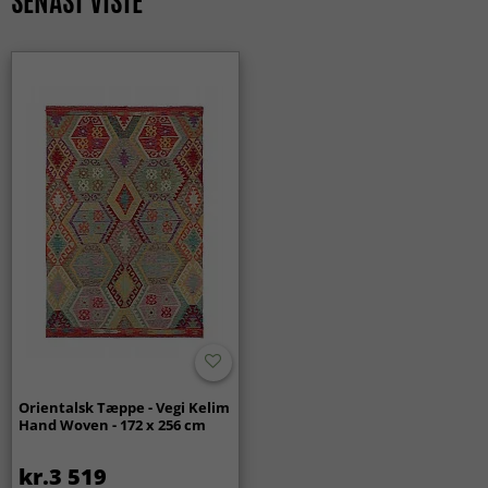
SENAST VISTE
KLASSISKE TÆPPER
ALLE TÆPPER
Fremstillingsmetode
Håndvævet
Vævetype
Fladvævet (kelim)
Tykkelse ca.
4 mm
Orientalsk Tæppe - Vegi Kelim
Hand Woven - 172 x 256 cm
kr.3 519