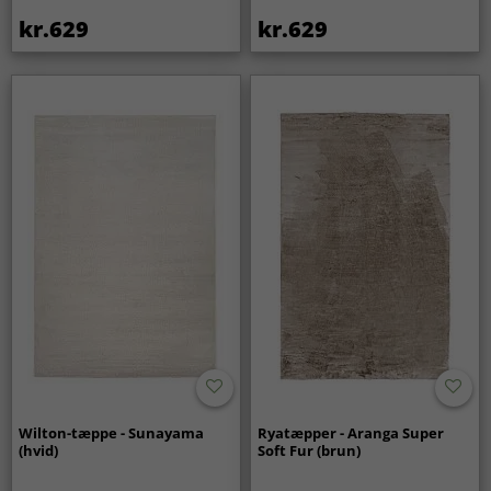
kr.629
kr.629
Wilton-tæppe - Sunayama
Ryatæpper - Aranga Super
(hvid)
Soft Fur (brun)