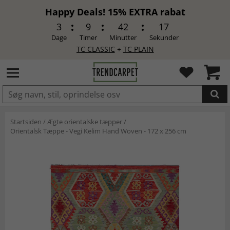
Happy Deals! 15% EXTRA rabat
3
9
42
16
Dage
Timer
Minutter
Sekunder
TC CLASSIC
+
TC PLAIN
LAGT I INDKØBSKURVEN.
Startsiden
/
Ægte orientalske tæpper
/
Orientalsk Tæppe - Vegi Kelim Hand Woven - 172 x 256 cm