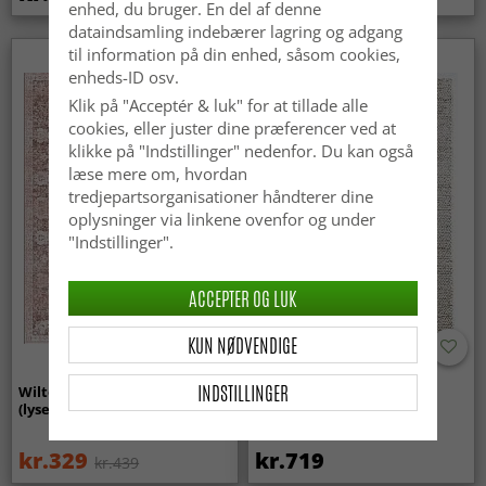
enhed, du bruger. En del af denne
dataindsamling indebærer lagring og adgang
til information på din enhed, såsom cookies,
enheds-ID osv.
Klik på "Acceptér & luk" for at tillade alle
cookies, eller juster dine præferencer ved at
klikke på "Indstillinger" nedenfor. Du kan også
læse mere om, hvordan
tredjepartsorganisationer håndterer dine
oplysninger via linkene ovenfor og under
"Indstillinger".
ACCEPTER OG LUK
KUN NØDVENDIGE
INDSTILLINGER
Wilton-tæppe - Gombalia
Uldtæppe - Avafors Wool
(lyserød)
Bubble (natural)
kr.329
kr.719
kr.439