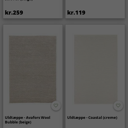
kr.259
kr.119
Uldtæppe - Avafors Wool
Uldtæppe - Coastal (creme)
Bubble (beige)