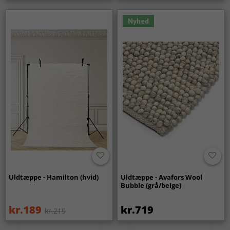
Nyhed
Uldtæppe - Hamilton (hvid)
Uldtæppe - Avafors Wool
Bubble (grå/beige)
kr.189
kr.719
kr.219