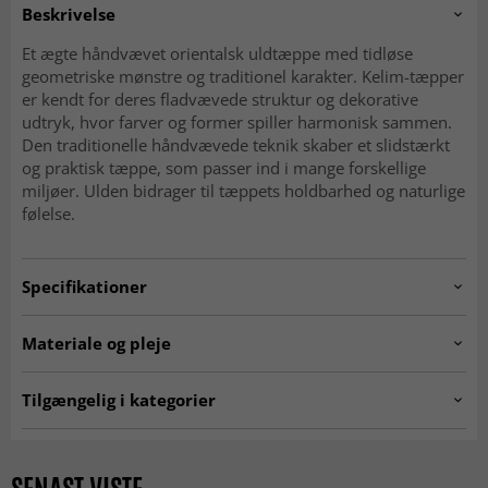
Beskrivelse
Et ægte håndvævet orientalsk uldtæppe med tidløse
geometriske mønstre og traditionel karakter. Kelim-tæpper
er kendt for deres fladvævede struktur og dekorative
udtryk, hvor farver og former spiller harmonisk sammen.
Den traditionelle håndvævede teknik skaber et slidstærkt
og praktisk tæppe, som passer ind i mange forskellige
miljøer. Ulden bidrager til tæppets holdbarhed og naturlige
følelse.
Specifikationer
Artno:
20260225.SN.68.CN.18.256x172
Materiale og pleje
Materiale
Uld
Tilgængelig i kategorier
Kæde
Bomuld
Ægte orientalske tæpper
Kelim-tæpper
Uldtæpper
Alder
Nutidig 0–20 år (ubrugt)
Rektangulære Tæpper