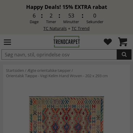
Happy Deals! 15% EXTRA rabat
6
2
52
59
Dage
Timer
Minutter
Sekunder
TC Naturals
+
TC Trend
LAGT I INDKØBSKURVEN.
Startsiden
/
Ægte orientalske tæpper
/
Orientalsk Tæppe - Vegi Kelim Hand Woven - 202 x 293 cm