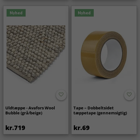
Nyhed
Nyhed
Uldtæppe - Avafors Wool
Tape – Dobbeltsidet
Bubble (grå/beige)
tæppetape (gennemsigtig)
kr.719
kr.69