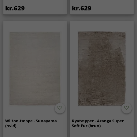
kr.629
kr.629
Wilton-tæppe - Sunayama
Ryatæpper - Aranga Super
(hvid)
Soft Fur (brun)