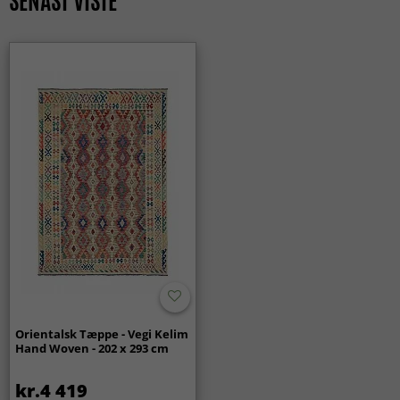
SENAST VISTE
KLASSISKE TÆPPER
ALLE TÆPPER
Fremstillingsmetode
Håndvævet
Vævetype
Fladvævet (kelim)
Tykkelse ca.
4 mm
Orientalsk Tæppe - Vegi Kelim
Hand Woven - 202 x 293 cm
kr.4 419