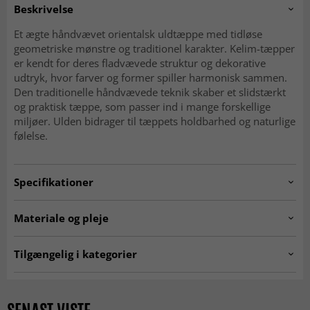
Beskrivelse
Et ægte håndvævet orientalsk uldtæppe med tidløse
geometriske mønstre og traditionel karakter. Kelim-tæpper
er kendt for deres fladvævede struktur og dekorative
udtryk, hvor farver og former spiller harmonisk sammen.
Den traditionelle håndvævede teknik skaber et slidstærkt
og praktisk tæppe, som passer ind i mange forskellige
miljøer. Ulden bidrager til tæppets holdbarhed og naturlige
følelse.
Specifikationer
Artno:
20260225.SN.96.CN.1066.293x202
Materiale og pleje
Materiale
Uld
Tilgængelig i kategorier
Kæde
Bomuld
Ægte orientalske tæpper
Kelim-tæpper
Uldtæpper
Alder
Nutidig 0–20 år (ubrugt)
Rektangulære Tæpper