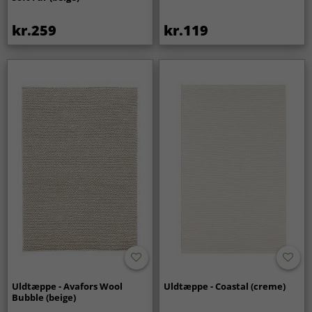
kr.259
kr.119
Uldtæppe - Avafors Wool
Uldtæppe - Coastal (creme)
Bubble (beige)