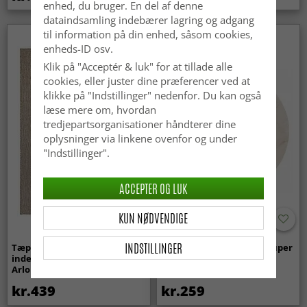
enhed, du bruger. En del af denne
dataindsamling indebærer lagring og adgang
til information på din enhed, såsom cookies,
enheds-ID osv.
Klik på "Acceptér & luk" for at tillade alle
cookies, eller juster dine præferencer ved at
klikke på "Indstillinger" nedenfor. Du kan også
læse mere om, hvordan
tredjepartsorganisationer håndterer dine
oplysninger via linkene ovenfor og under
"Indstillinger".
ACCEPTER OG LUK
KUN NØDVENDIGE
INDSTILLINGER
Tæpper til
Runde tæpper - Aranga Super
indendørs/udendørs brug -
Soft Fur (beige)
Arlo (beige)
kr.439
kr.259