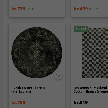
kr.739
kr.439
kr.959
kr.629
Nyhed
Rundt tæppe - Taknis
Ryatæpper - Methoni
(mørkegrøn)
Cotton Shaggy (creme
kr.769
kr.519
kr.1 099