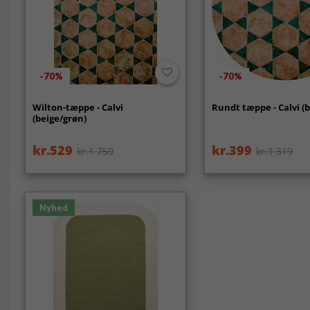
-70%
-70%
Wilton-tæppe - Calvi
Rundt tæppe - Calvi (
(beige/grøn)
kr.529
kr.399
kr.1 759
kr.1 319
Nyhed