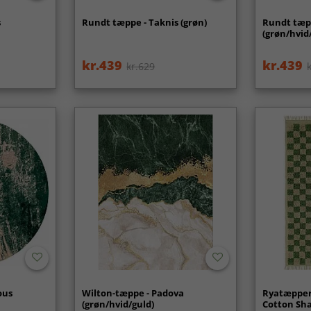
s
Rundt tæppe - Taknis (grøn)
Rundt tæp
(grøn/hvid
kr.439
kr.439
kr.629
ous
Wilton-tæppe - Padova
Ryatæpper 
(grøn/hvid/guld)
Cotton Sha