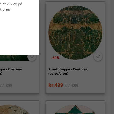
d at klikke på
tioner
-60%
pe - Positano
Rundt tæppe - Cantoria
n)
(beige/grøn)
kr.439
kr.1 399
kr.1 099