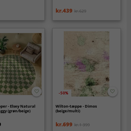
kr.439
kr.629
-50%
er - Elsey Natural
Wilton-tæppe - Dimos
ggy (grøn/beige)
(beige/multi)
9
kr.699
kr.1 399