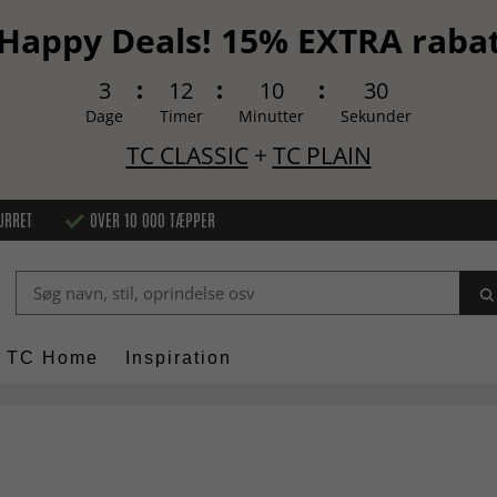
Happy Deals! 15% EXTRA raba
3
12
10
29
Dage
Timer
Minutter
Sekunder
TC CLASSIC
+
TC PLAIN
URRET
OVER 10 000 TÆPPER
TC Home
Inspiration