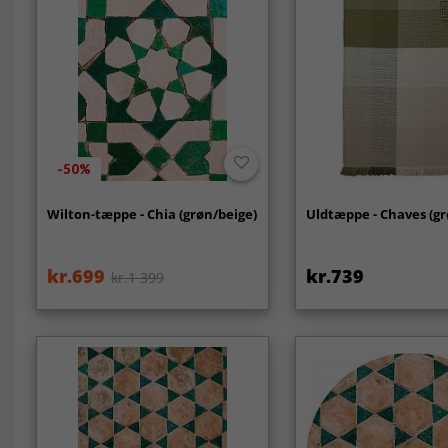
-50%
Wilton-tæppe - Chia (grøn/beige)
Uldtæppe - Chaves (gr
kr.699
kr.739
kr.1 399