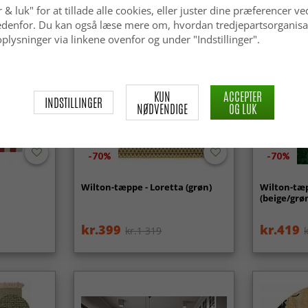
 & luk" for at tillade alle cookies, eller juster dine præferencer ve
 nedenfor. Du kan også læse mere om, hvordan tredjepartsorganisa
plysninger via linkene ovenfor og under "Indstillinger".
KUN
ACCEPTER
INDSTILLINGER
NØDVENDIGE
OG LUK
-70%
-70%
Wilton-tæppe - Loretta (grøn)
Wilton-tæp
(beige/grø
kr.399
kr.419
kr.1 319