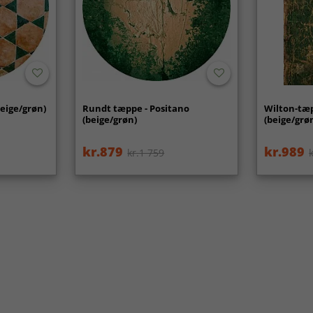
beige/grøn)
Rundt tæppe - Positano
Wilton-tæp
(beige/grøn)
(beige/grø
kr.879
kr.989
kr.1 759