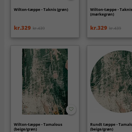
Wilton-tæppe - Taknis (grøn)
Wilton-tæppe - Takni
(mørkegrøn)
kr.329
kr.329
kr.439
kr.439
Wilton-tæppe - Tamalous
Rundt tæppe - Tamal
(beige/grøn)
(beige/grøn)