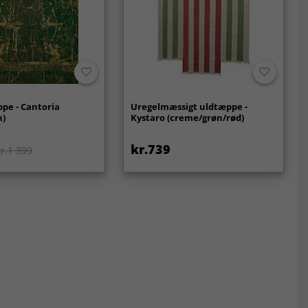
pe - Cantoria
Uregelmæssigt uldtæppe -
n)
Kystaro (creme/grøn/rød)
kr.739
kr.1 399