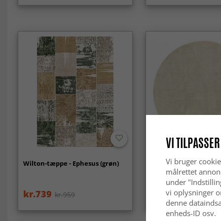
VI TILPASSER
-50%
Vi bruger cookie
Wilton-tæppe - Ephesus (grøn)
Rundt tæppe - Recycl
with viscose look (mi
målrettet annon
under "Indstilli
vi oplysninger o
kr.739
kr.199
kr.959
kr.399
denne dataindsa
enheds-ID osv.