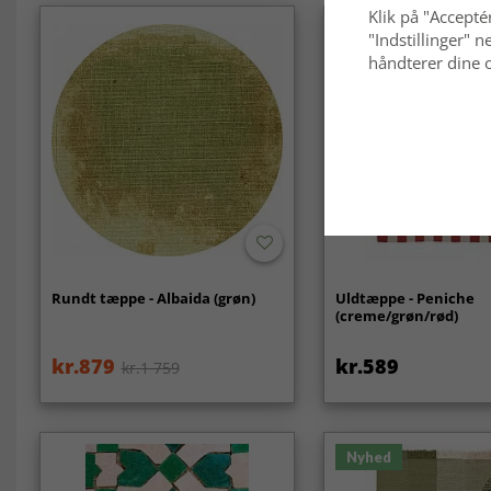
Klik på "Acceptér
Nyhed
"Indstillinger"
håndterer dine o
Rundt tæppe - Albaida (grøn)
Uldtæppe - Peniche
(creme/grøn/rød)
kr.879
kr.589
kr.1 759
Nyhed