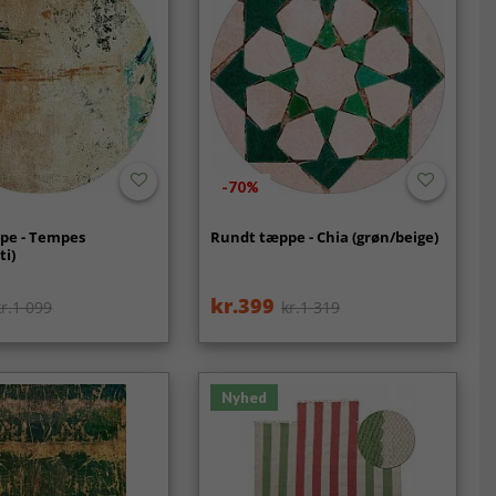
-70%
pe - Tempes
Rundt tæppe - Chia (grøn/beige)
ti)
kr.399
kr.1 099
kr.1 319
Nyhed