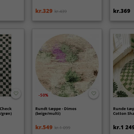
kr.329
kr.369
kr.439
-50%
 Check
Rundt tæppe - Dimos
Runde tæpp
/grøn)
(beige/multi)
Cotton Sha
kr.549
kr.1 24
kr.1 099