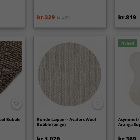
kr.329
kr.819
kr.439
Nyhed
ool Bubble
Runde tæpper - Avafors Wool
Asymmetri
Bubble (beige)
Aranga Sup
kr.1 029
kr.369