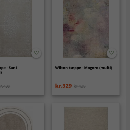
pe - Santi
Wilton-tæppe - Mogoro (multi)
)
kr.329
kr.439
kr.439