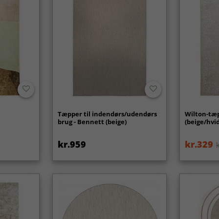
Tæpper til indendørs/udendørs
Wilton-tæp
brug - Bennett (beige)
(beige/hvid
kr.959
kr.329