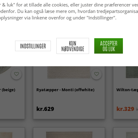
 & luk" for at tillade alle cookies, eller juster dine præferencer ve
 nedenfor. Du kan også læse mere om, hvordan tredjepartsorganisa
plysninger via linkene ovenfor og under "Indstillinger".
KUN
ACCEPTER
INDSTILLINGER
NØDVENDIGE
OG LUK
 (beige)
Ryatæpper - Monti (offwhite)
Wilton-tæp
kr.629
kr.329