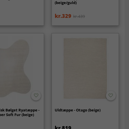
(beige/guld)
kr.329
kr.439
sk Bølget Ryatæppe -
Uldtæppe - Otago (beige)
er Soft Fur (beige)
kr.819