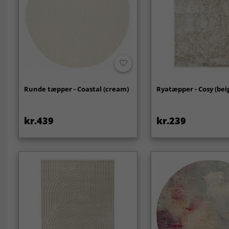
Runde tæpper - Coastal (cream)
Ryatæpper - Cosy (bei
kr.439
kr.239