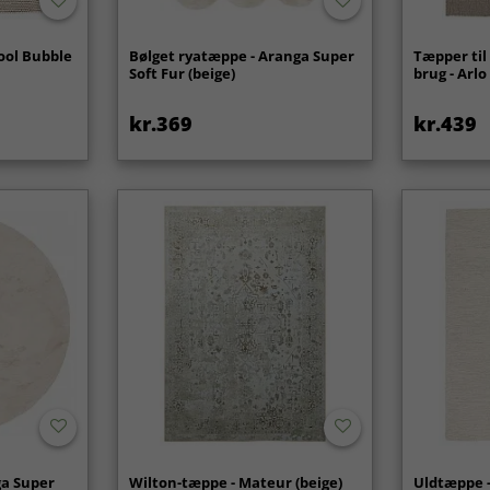
ool Bubble
Bølget ryatæppe - Aranga Super
Tæpper ti
Soft Fur (beige)
brug - Arlo
kr.369
kr.439
ga Super
Wilton-tæppe - Mateur (beige)
Uldtæppe -