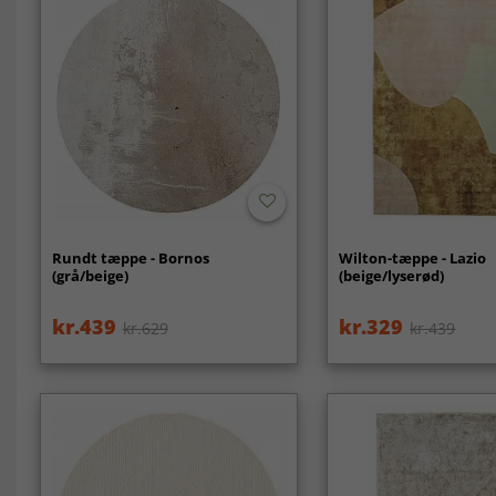
Rundt tæppe - Bornos
Wilton-tæppe - Lazio
(grå/beige)
(beige/lyserød)
kr.439
kr.329
kr.629
kr.439