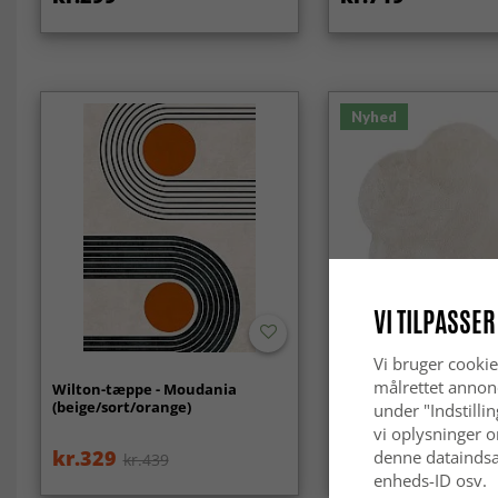
Nyhed
VI TILPASSER
Vi bruger cookie
målrettet annon
Wilton-tæppe - Moudania
Rundt Bølget Tæppe -
(beige/sort/orange)
Super Soft Fur (beige)
under "Indstilli
vi oplysninger o
kr.329
kr.219
denne dataindsa
kr.439
enheds-ID osv.