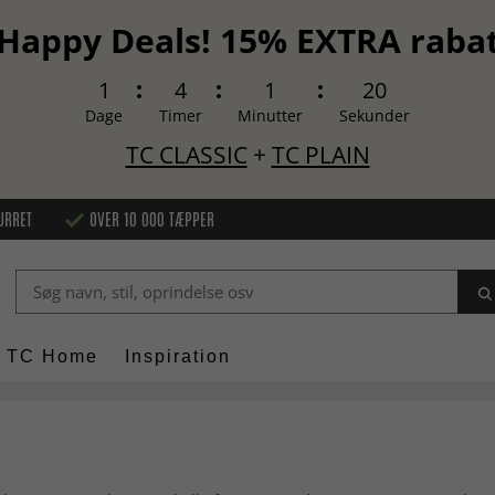
Happy Deals! 15% EXTRA raba
1
4
1
18
Dage
Timer
Minutter
Sekunder
TC CLASSIC
+
TC PLAIN
URRET
OVER 10 000 TÆPPER
TC Home
Inspiration