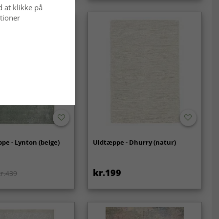
d at klikke på
tioner
pe - Lynton (beige)
Uldtæppe - Dhurry (natur)
kr.199
kr.439