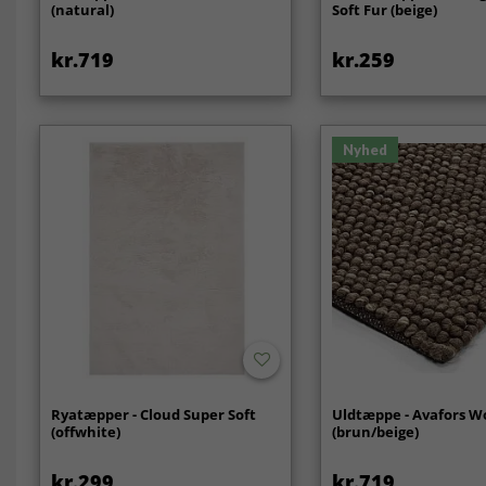
(natural)
Soft Fur (beige)
kr.719
kr.259
Nyhed
Ryatæpper - Cloud Super Soft
Uldtæppe - Avafors W
(offwhite)
(brun/beige)
kr.299
kr.719