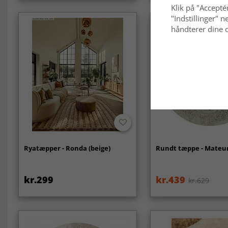
Klik på "Acceptér
"Indstillinger"
håndterer dine o
Ryatæpper - Ronda (beige)
Rundt tæppe - Mateur
kr.299
kr.439
kr.629