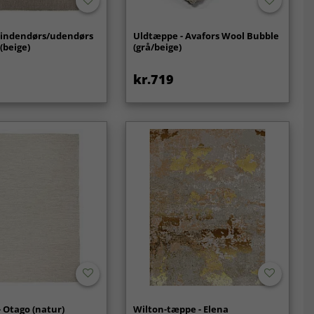
l indendørs/udendørs
Uldtæppe - Avafors Wool Bubble
 (beige)
(grå/beige)
kr.719
 Otago (natur)
Wilton-tæppe - Elena