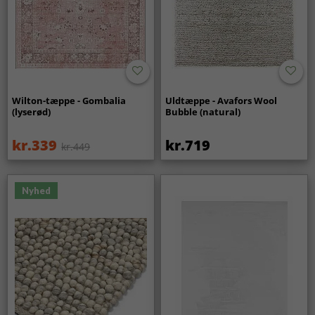
Wilton-tæppe - Gombalia
Uldtæppe - Avafors Wool
(lyserød)
Bubble (natural)
kr.339
kr.719
kr.449
Nyhed