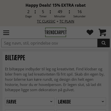
Happy Deals! 15% EXTRA rabat
2
5
49
15
Dage
Timer
Minutter
Sekunder
TC CLASSIC
+
TC PLAIN
LAGT I INDKØBSKURVEN.
BILTÆPPE
Et biltæppe indbyder til leg og kreativitet. Find klodser og
biler frem og lad kreativiteten få frit spil. Skab din egen by,
hvor bilerne kan køre rundt, og design din helt egen
historie, hvor du er hovedperson. Er legen slut, så lad dit
biltæppe ligge som dekoration på gulvet.
FARVE
LÆNGDE