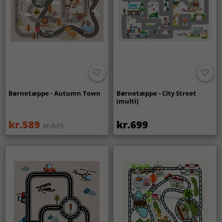
Børnetæppe - Autumn Town
Børnetæppe - City Street
(multi)
kr.589
kr.699
kr.829