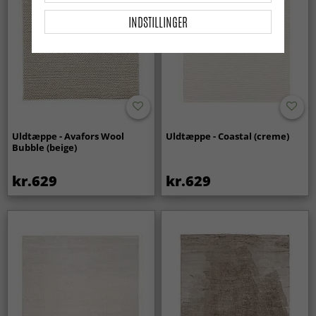
INDSTILLINGER
Uldtæppe - Avafors Wool
Uldtæppe - Coastal (creme)
Bubble (beige)
kr.629
kr.629