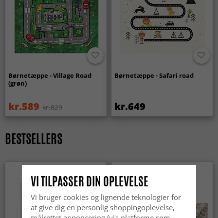
Børnetæppe - Village Road
Børnetæppe - Safari road
(grøn)
kr.589
kr.649
kr.829
BESTSELLERS
VI TILPASSER DIN OPLEVELSE
Vi bruger cookies og lignende teknologier for
at give dig en personlig shoppingoplevelse,
målrettet annoncering (via platforme som