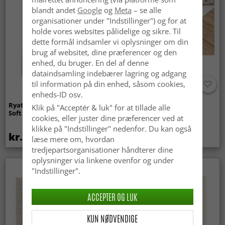
blandt andet
Google
og
Meta
– se alle
organisationer under "Indstillinger") og for at
holde vores websites pålidelige og sikre. Til
dette formål indsamler vi oplysninger om din
brug af websitet, dine præferencer og den
enhed, du bruger. En del af denne
dataindsamling indebærer lagring og adgang
til information på din enhed, såsom cookies,
enheds-ID osv.
Ryatæpper - Aranga Super
Anti-slip/Skridsikker
Klik på "Acceptér & luk" for at tillade alle
Soft Fur (beige)
cookies, eller juster dine præferencer ved at
klikke på "Indstillinger" nedenfor. Du kan også
kr.259
kr.119
læse mere om, hvordan
tredjepartsorganisationer håndterer dine
oplysninger via linkene ovenfor og under
"Indstillinger".
ACCEPTER OG LUK
KUN NØDVENDIGE