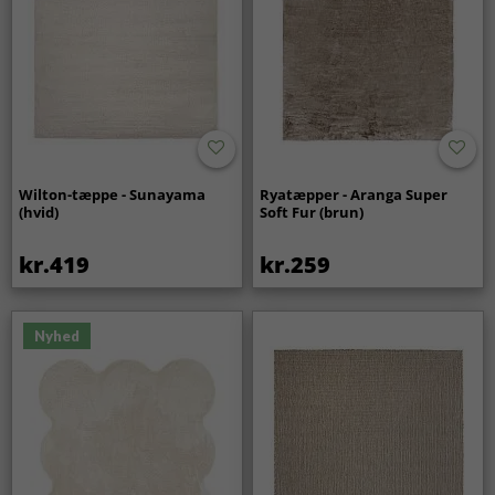
Wilton-tæppe - Sunayama
Ryatæpper - Aranga Super
(hvid)
Soft Fur (brun)
kr.419
kr.259
Nyhed