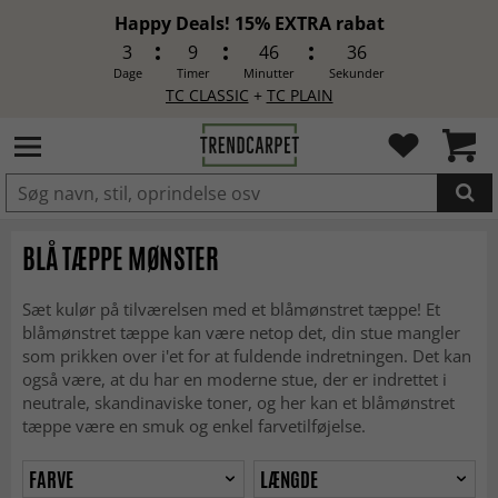
Happy Deals! 15% EXTRA rabat
3
9
46
34
Dage
Timer
Minutter
Sekunder
TC CLASSIC
+
TC PLAIN
LAGT I INDKØBSKURVEN.
BLÅ TÆPPE MØNSTER
Sæt kulør på tilværelsen med et blåmønstret tæppe! Et
blåmønstret tæppe kan være netop det, din stue mangler
som prikken over i'et for at fuldende indretningen. Det kan
også være, at du har en moderne stue, der er indrettet i
neutrale, skandinaviske toner, og her kan et blåmønstret
tæppe være en smuk og enkel farvetilføjelse.
FARVE
LÆNGDE