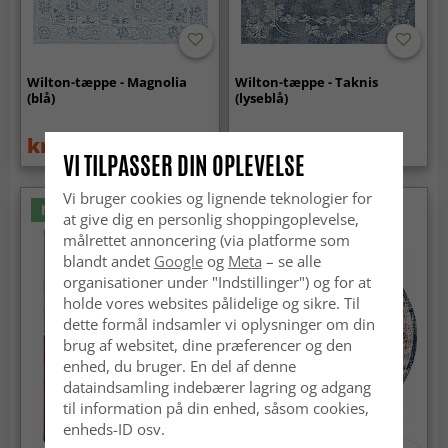
Wilton-tæppe - Magnolia
Wilton-tæppe - Taknis
(blå)
(lyseblå)
kr.739
kr.739
kr.959
kr.959
VI TILPASSER DIN OPLEVELSE
Vi bruger cookies og lignende teknologier for
Nyhed
at give dig en personlig shoppingoplevelse,
målrettet annoncering (via platforme som
blandt andet
Google
og
Meta
– se alle
organisationer under "Indstillinger") og for at
holde vores websites pålidelige og sikre. Til
dette formål indsamler vi oplysninger om din
brug af websitet, dine præferencer og den
enhed, du bruger. En del af denne
dataindsamling indebærer lagring og adgang
til information på din enhed, såsom cookies,
enheds-ID osv.