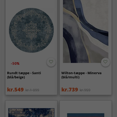
-50%
Rundt tæppe - Santi
Wilton-tæppe - Minerva
(blå/beige)
(blå/multi)
kr.549
kr.739
kr.1 099
kr.959