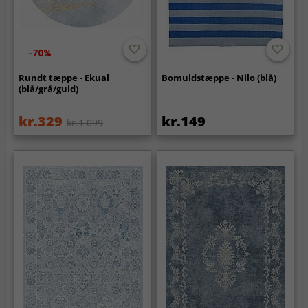
-70%
Rundt tæppe - Ekual
Bomuldstæppe - Nilo (blå)
(blå/grå/guld)
kr.329
kr.149
kr.1 099