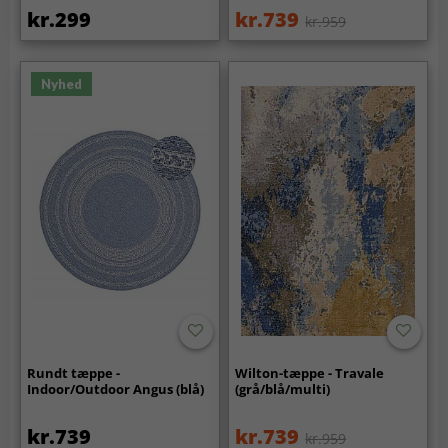
kr.299
kr.739
kr.959
Nyhed
Rundt tæppe -
Wilton-tæppe - Travale
Indoor/Outdoor Angus (blå)
(grå/blå/multi)
kr.739
kr.739
kr.959