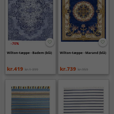
-70%
Wilton-tæppe - Badem (blå)
Wilton-tæppe - Marand (blå)
kr.419
kr.739
kr.1 399
kr.959