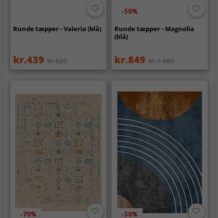
-50%
Runde tæpper - Valeria (blå)
Runde tæpper - Magnolia
(blå)
kr.439
kr.849
kr.629
kr.1 689
-70%
-50%