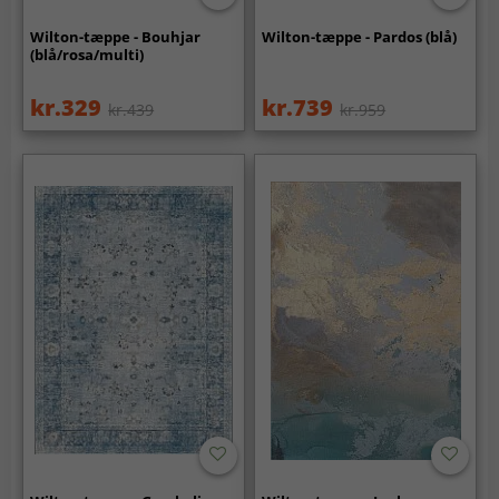
Wilton-tæppe - Bouhjar
Wilton-tæppe - Pardos (blå)
(blå/rosa/multi)
kr.329
kr.739
kr.439
kr.959