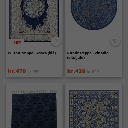
-50%
Wilton-tæppe - Asara (blå)
Rundt tæppe - Vinadio
(blå/guld)
kr.479
kr.439
kr.959
kr.629