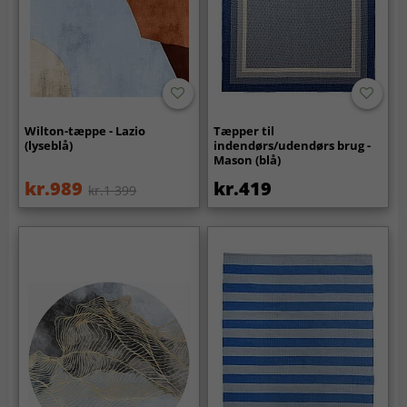
Wilton-tæppe - Lazio
Tæpper til
(lyseblå)
indendørs/udendørs brug -
Mason (blå)
kr.989
kr.419
kr.1 399