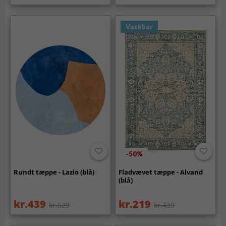
Vaskbar
-50%
Rundt tæppe - Lazio (blå)
Fladvævet tæppe - Alvand
(blå)
kr.439
kr.219
kr.629
kr.439