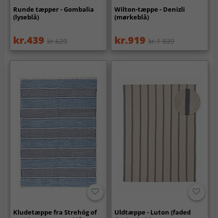
Runde tæpper - Gombalia
Wilton-tæppe - Denizli
(lyseblå)
(mørkeblå)
kr.439
kr.919
kr.629
kr.1 839
Kludetæppe fra Strehög of
Uldtæppe - Luton (faded