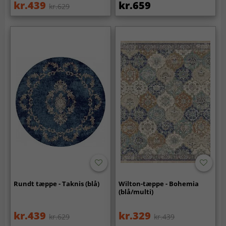
kr.439
kr.659
kr.629
Rundt tæppe - Taknis (blå)
Wilton-tæppe - Bohemia
(blå/multi)
kr.439
kr.329
kr.629
kr.439