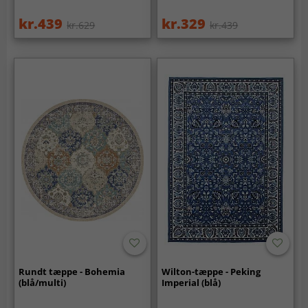
kr.439
kr.329
kr.629
kr.439
Rundt tæppe - Bohemia
Wilton-tæppe - Peking
(blå/multi)
Imperial (blå)