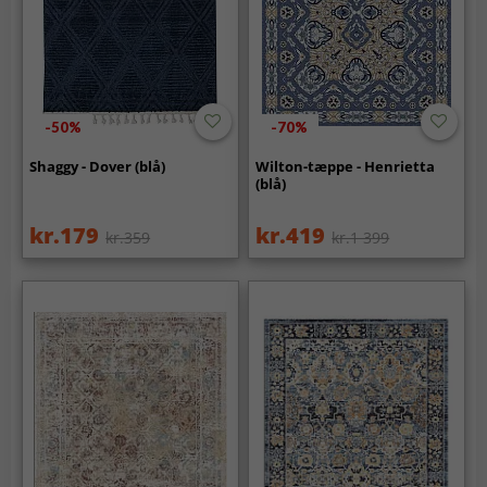
-50%
-70%
Shaggy - Dover (blå)
Wilton-tæppe - Henrietta
(blå)
kr.179
kr.419
kr.359
kr.1 399