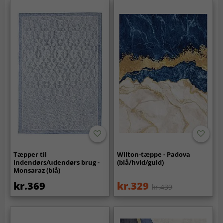
Tæpper til
Wilton-tæppe - Padova
indendørs/udendørs brug -
(blå/hvid/guld)
Monsaraz (blå)
kr.369
kr.329
kr.439