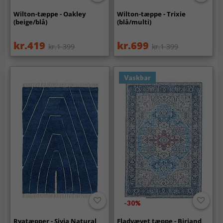
Wilton-tæppe - Oakley
Wilton-tæppe - Trixie
(beige/blå)
(blå/multi)
kr.419
kr.699
kr.1 399
kr.1 399
Vaskbar
-30%
Ryatæpper - Sivia Natural
Fladvævet tæppe - Birjand