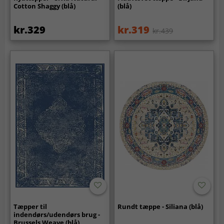
Cotton Shaggy (blå)
(blå)
kr.329
kr.319
kr.439
Tæpper til
Rundt tæppe - Siliana (blå)
indendørs/udendørs brug -
Brussels Weave (blå)