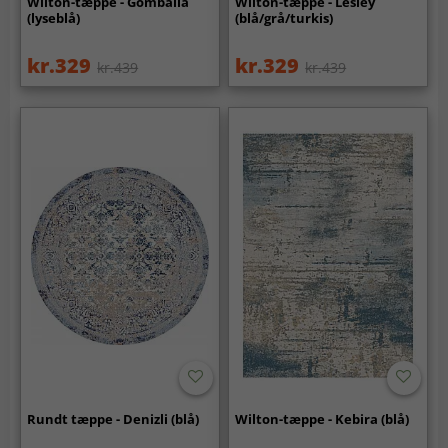
Wilton-tæppe - Gombalia
Wilton-tæppe - Lesley
(lyseblå)
(blå/grå/turkis)
kr.329
kr.329
kr.439
kr.439
Rundt tæppe - Denizli (blå)
Wilton-tæppe - Kebira (blå)