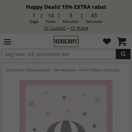
Happy Deals! 15% EXTRA rabat
1
14
3
43
Dage
Timer
Minutter
Sekunder
TC CLASSIC
+
TC PLAIN
LAGT I INDKØBSKURVEN.
Startsiden
/
Børnetæpper
/
Børnetæppe - Alone Balloon (lyserød)