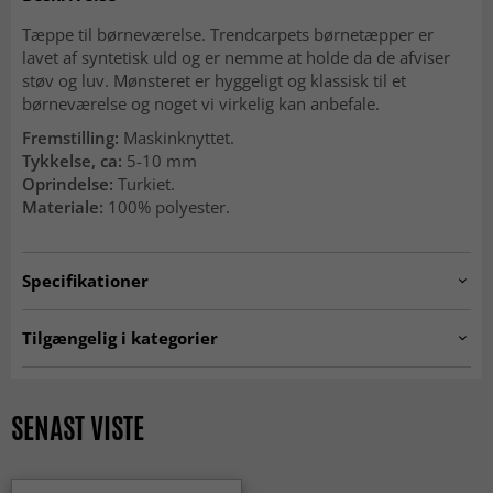
Tæppe til børneværelse. Trendcarpets børnetæpper er
lavet af syntetisk uld og er nemme at holde da de afviser
støv og luv. Mønsteret er hyggeligt og klassisk til et
børneværelse og noget vi virkelig kan anbefale.
Fremstilling:
Maskinknyttet.
Tykkelse, ca:
5-10 mm
Oprindelse:
Turkiet.
Materiale:
100% polyester.
Specifikationer
Artno:
DEREK.-ZJ21241.-DT25513_102
Tilgængelig i kategorier
Børnetæpper
Lyserøde tæpper
SEASON SALE
MODERNE TÆPPER
SENAST VISTE
ALLE TÆPPER