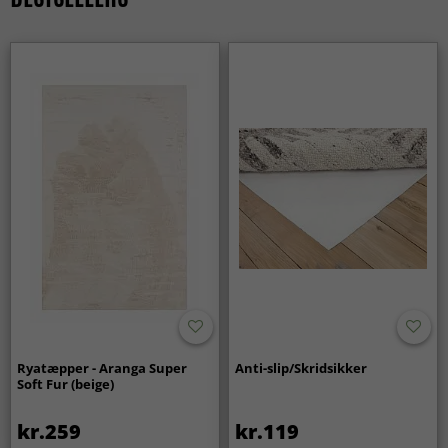
Ryatæpper - Aranga Super
Anti-slip/Skridsikker
Soft Fur (beige)
kr.259
kr.119