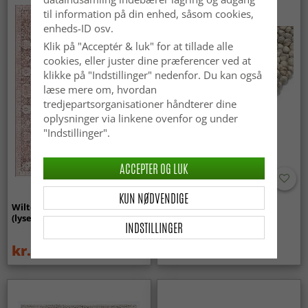
til information på din enhed, såsom cookies,
enheds-ID osv.
Klik på "Acceptér & luk" for at tillade alle
cookies, eller juster dine præferencer ved at
klikke på "Indstillinger" nedenfor. Du kan også
læse mere om, hvordan
tredjepartsorganisationer håndterer dine
oplysninger via linkene ovenfor og under
"Indstillinger".
ACCEPTER OG LUK
KUN NØDVENDIGE
Wilton-tæppe - Gombalia
Uldtæppe - Avafors Wool
(lyserød)
Bubble (grå/beige)
INDSTILLINGER
kr.329
kr.719
kr.439