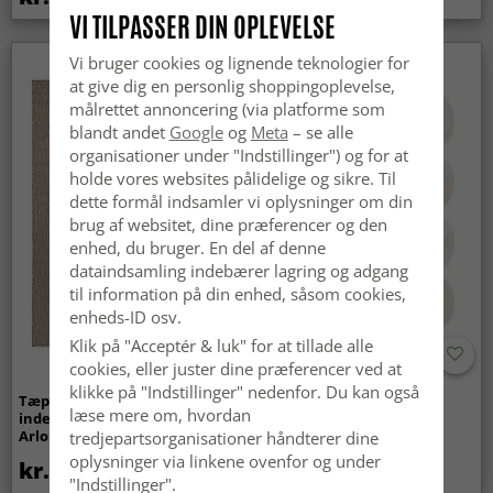
VI TILPASSER DIN OPLEVELSE
Vi bruger cookies og lignende teknologier for
Nyhed
at give dig en personlig shoppingoplevelse,
målrettet annoncering (via platforme som
blandt andet
Google
og
Meta
– se alle
organisationer under "Indstillinger") og for at
holde vores websites pålidelige og sikre. Til
dette formål indsamler vi oplysninger om din
brug af websitet, dine præferencer og den
enhed, du bruger. En del af denne
dataindsamling indebærer lagring og adgang
til information på din enhed, såsom cookies,
enheds-ID osv.
Klik på "Acceptér & luk" for at tillade alle
cookies, eller juster dine præferencer ved at
klikke på "Indstillinger" nedenfor. Du kan også
Tæpper til
Bølget ryatæppe - Aranga
læse mere om, hvordan
indendørs/udendørs brug -
Super Soft Fur (beige)
Arlo (beige)
tredjepartsorganisationer håndterer dine
oplysninger via linkene ovenfor og under
kr.439
kr.369
"Indstillinger".