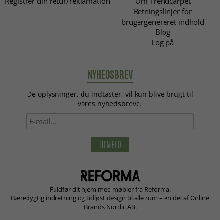
Registrer din retur/reklamation
Om Trendcarpet
Retningslinjer for
brugergenereret indhold
Blog
Log på
NYHEDSBREV
De oplysninger, du indtaster, vil kun blive brugt til
vores nyhedsbreve.
TILMELD
Fuldfør dit hjem med møbler fra Reforma.
Bæredygtig indretning og tidløst design til alle rum – en del af Online
Brands Nordic AB.