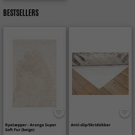
Ja, Wilton-tæpper fås i mange mønstre og farver og passer
BESTSELLERS
lige godt i moderne hjem som i klassiske omgivelser.
Ryatæpper - Aranga Super
Anti-slip/Skridsikker
Soft Fur (beige)