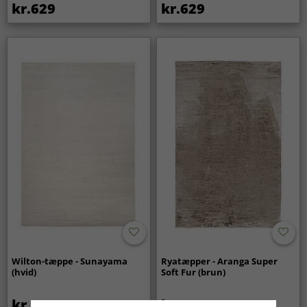
kr.629
kr.629
Wilton-tæppe - Sunayama
Ryatæpper - Aranga Super
(hvid)
Soft Fur (brun)
kr.419
kr.259