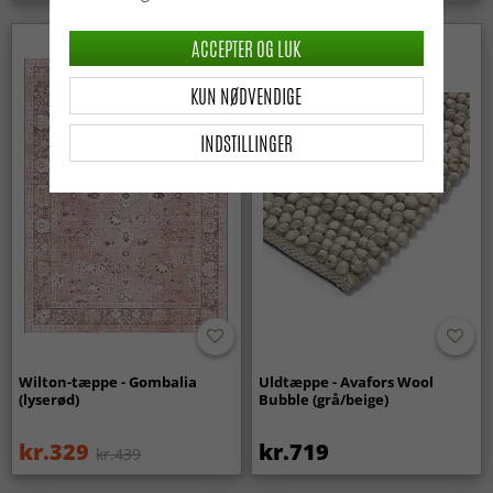
ACCEPTER OG LUK
Nyhed
KUN NØDVENDIGE
INDSTILLINGER
Wilton-tæppe - Gombalia
Uldtæppe - Avafors Wool
(lyserød)
Bubble (grå/beige)
kr.329
kr.719
kr.439