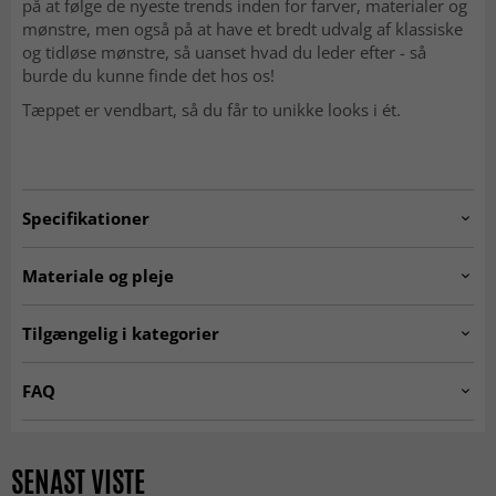
på at følge de nyeste trends inden for farver, materialer og
mønstre, men også på at have et bredt udvalg af klassiske
og tidløse mønstre, så uanset hvad du leder efter - så
burde du kunne finde det hos os!
Tæppet er vendbart, så du får to unikke looks i ét.
Specifikationer
Artno:
20.5472.col.11010
Materiale og pleje
Fremstilling:
Maskinknyttet.
Tilgængelig i kategorier
Oprindelse:
Belgien.
Tæpper til stuen
Køkkentæpper
Materiale:
100% Polypropylen.
FAQ
Sort-hvide tæpper
Tæpper 200 x 300 cm
Er Wilton-tæpper bløde at gå på?
Tæpper 160x230 cm
Tæpper 140x200 cm
Ja, den tætte og bløde luv gør dem behagelige og
SENAST VISTE
indbydende under fødderne.
Udendørs tæpper
Altan tæpper