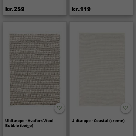
kr.259
kr.119
Uldtæppe - Avafors Wool
Uldtæppe - Coastal (creme)
Bubble (beige)