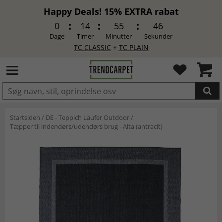
Happy Deals! 15% EXTRA rabat
0
14
55
45
Dage
Timer
Minutter
Sekunder
TC CLASSIC
+
TC PLAIN
LAGT I INDKØBSKURVEN.
Startsiden
/
DE - Teppich Läufer Outdoor
/
Tæpper til indendørs/udendørs brug - Alta (antracit)