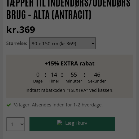
TÆPPER TIL INDENDØRS/UDENDØRS
BRUG - ALTA (ANTRACIT)
kr.369
Størrelse:
+15% EXTRA rabat
0
14
55
45
Dage
Timer
Minutter
Sekunder
Indtast rabatkoden "15EXTRA" ved kassen.
På lager. Afsendes inden for 1-2 hverdage.
Læg i kurv