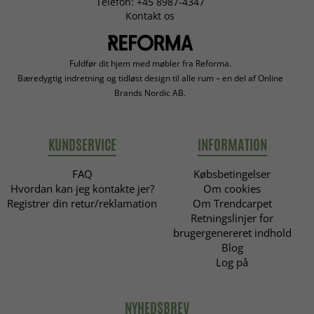
Telefon: +45 8987-4347
Kontakt os
Fuldfør dit hjem med møbler fra Reforma.
Bæredygtig indretning og tidløst design til alle rum – en del af Online
Brands Nordic AB.
KUNDSERVICE
INFORMATION
FAQ
Købsbetingelser
Hvordan kan jeg kontakte jer?
Om cookies
Registrer din retur/reklamation
Om Trendcarpet
Retningslinjer for
brugergenereret indhold
Blog
Log på
NYHEDSBREV