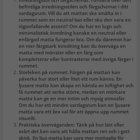
Inredningsstil och färgschemat: Fundera över den
befintliga inredningsstilen och färgschemat i ditt
vardagsrum. Vill du att mattan ska smälta in i
rummet som en neutral bas eller ska den vara en
iögonfallande accent? Om du har en lugn och
minimalistisk inredning kanske en neutral eller
enfärgad matta fungerar bra. Om du däremot har
en mer färgstark inredning kan du överväga en
matta med mönster eller en färg som
kompletterar eller kontrasterar med övriga färger i
rummet.
Storleken på rummet: Färgen på mattan kan
påverka hur stort eller litet ett rum känns. En
ljusare matta kan skapa en känsla av luftighet och
få rummet att verka större, medan en mörkare
matta kan ge en mer intim och mysig atmosfär.
Om du har ett mindre vardagsrum kan en ljusare
matta vara ett bra val för att öppna upp rummet
visuellt.
Praktiska överväganden: Tänk på hur lätt eller
svårt det kan vara att hålla mattan ren och i gott
skick. En ljus matta kan vara mer mottaglig för