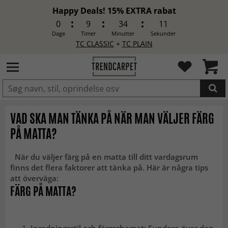
Happy Deals! 15% EXTRA rabat
0
9
34
11
Dage
Timer
Minutter
Sekunder
TC CLASSIC
+
TC PLAIN
LAGT I INDKØBSKURVEN.
VAD SKA MAN TÄNKA PÅ NÄR MAN VÄLJER FÄRG
PÅ MATTA?
När du väljer färg på en matta till ditt vardagsrum
finns det flera faktorer att tänka på. Här är några tips
att överväga:
FÄRG PÅ MATTA?