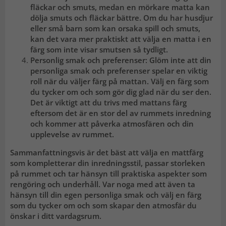
fläckar och smuts, medan en mörkare matta kan
dölja smuts och fläckar bättre. Om du har husdjur
eller små barn som kan orsaka spill och smuts,
kan det vara mer praktiskt att välja en matta i en
färg som inte visar smutsen så tydligt.
Personlig smak och preferenser: Glöm inte att din
personliga smak och preferenser spelar en viktig
roll när du väljer färg på mattan. Välj en färg som
du tycker om och som gör dig glad när du ser den.
Det är viktigt att du trivs med mattans färg
eftersom det är en stor del av rummets inredning
och kommer att påverka atmosfären och din
upplevelse av rummet.
Sammanfattningsvis är det bäst att välja en mattfärg
som kompletterar din inredningsstil, passar storleken
på rummet och tar hänsyn till praktiska aspekter som
rengöring och underhåll. Var noga med att även ta
hänsyn till din egen personliga smak och välj en färg
som du tycker om och som skapar den atmosfär du
önskar i ditt vardagsrum.