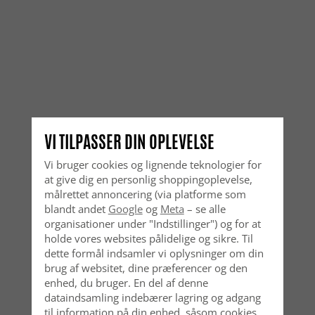
VI TILPASSER DIN OPLEVELSE
Vi bruger cookies og lignende teknologier for
at give dig en personlig shoppingoplevelse,
målrettet annoncering (via platforme som
blandt andet
Google
og
Meta
– se alle
organisationer under "Indstillinger") og for at
holde vores websites pålidelige og sikre. Til
dette formål indsamler vi oplysninger om din
brug af websitet, dine præferencer og den
enhed, du bruger. En del af denne
dataindsamling indebærer lagring og adgang
til information på din enhed, såsom cookies,