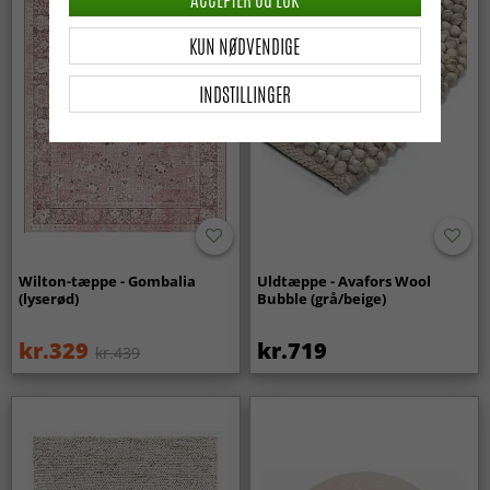
KUN NØDVENDIGE
INDSTILLINGER
Wilton-tæppe - Gombalia
Uldtæppe - Avafors Wool
(lyserød)
Bubble (grå/beige)
kr.329
kr.719
kr.439