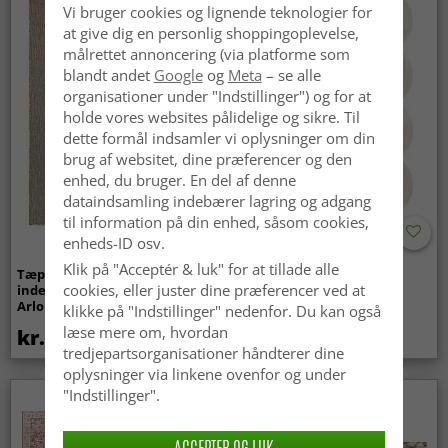
Vi bruger cookies og lignende teknologier for
at give dig en personlig shoppingoplevelse,
målrettet annoncering (via platforme som
blandt andet
Google
og
Meta
– se alle
organisationer under "Indstillinger") og for at
holde vores websites pålidelige og sikre. Til
dette formål indsamler vi oplysninger om din
brug af websitet, dine præferencer og den
enhed, du bruger. En del af denne
dataindsamling indebærer lagring og adgang
til information på din enhed, såsom cookies,
enheds-ID osv.
Klik på "Acceptér & luk" for at tillade alle
Tæpper til
Bølget ryatæppe - Aranga
cookies, eller juster dine præferencer ved at
indendørs/udendørs brug -
Super Soft Fur (beige)
Arlo (beige)
klikke på "Indstillinger" nedenfor. Du kan også
læse mere om, hvordan
kr.439
kr.369
tredjepartsorganisationer håndterer dine
oplysninger via linkene ovenfor og under
"Indstillinger".
Nyhed
ACCEPTER OG LUK