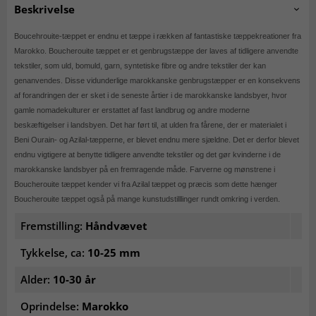
Beskrivelse
Boucehrouite-tæppet er endnu et tæppe i rækken af fantastiske tæppekreationer fra
Marokko. Boucherouite tæppet er et genbrugstæppe der laves af tidligere anvendte
tekstiler, som uld, bomuld, garn, syntetiske fibre og andre tekstiler der kan
genanvendes. Disse vidunderlige marokkanske genbrugstæpper er en konsekvens
af forandringen der er sket i de seneste årtier i de marokkanske landsbyer, hvor
gamle nomadekulturer er erstattet af fast landbrug og andre moderne
beskæftigelser i landsbyen. Det har ført til, at ulden fra fårene, der er materialet i
Beni Ourain- og Azilal-tæpperne, er blevet endnu mere sjældne. Det er derfor blevet
endnu vigtigere at benytte tidligere anvendte tekstiler og det gør kvinderne i de
marokkanske landsbyer på en fremragende måde. Farverne og mønstrene i
Boucherouite tæppet kender vi fra Azilal tæppet og præcis som dette hænger
Boucherouite tæppet også på mange kunstudstilllinger rundt omkring i verden.
Fremstilling:
Håndvævet
Tykkelse, ca:
10-25 mm
Alder:
10-30 år
Oprindelse:
Marokko