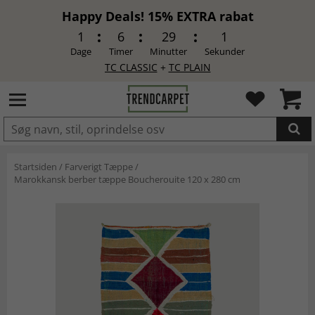
Happy Deals! 15% EXTRA rabat
1
6
29
0
Dage
Timer
Minutter
Sekunder
TC CLASSIC
+
TC PLAIN
LAGT I INDKØBSKURVEN.
Startsiden
/
Farverigt Tæppe
/
Marokkansk berber tæppe Boucherouite 120 x 280 cm