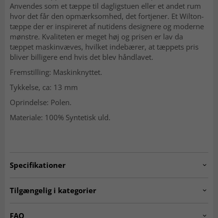
Anvendes som et tæppe til dagligstuen eller et andet rum
hvor det får den opmærksomhed, det fortjener. Et Wilton-
tæppe der er inspireret af nutidens designere og moderne
mønstre. Kvaliteten er meget høj og prisen er lav da
tæppet maskinvæves, hvilket indebærer, at tæppets pris
bliver billigere end hvis det blev håndlavet.
Fremstilling: Maskinknyttet.
Tykkelse, ca: 13 mm
Oprindelse: Polen.
Materiale: 100% Syntetisk uld.
Specifikationer
Artno:
5901760077446.H482.P4
Tilgængelig i kategorier
Tæpper til stuen
Tæpper 200 x 300 cm
FAQ