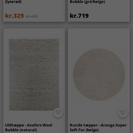
(lyserød)
Bubble (grå/beige)
kr.329
kr.719
kr.439
Uldtæppe - Avafors Wool
Runde tæpper - Aranga Super
Bubble (natural)
Soft Fur (beige)