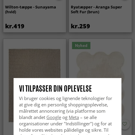
Wilton-tæppe - Sunayama
Ryatæpper - Aranga Super
(hvid)
Soft Fur (brun)
kr.419
kr.259
Nyhed
VI TILPASSER DIN OPLEVELSE
Vi bruger cookies og lignende teknologier for
at give dig en personlig shoppingoplevelse,
målrettet annoncering (via platforme som
blandt andet
Google
og
Meta
– se alle
organisationer under "Indstillinger") og for at
holde vores websites pålidelige og sikre. Til