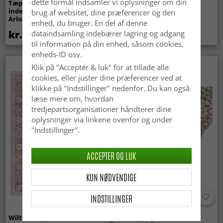
dette formål indsamler vi oplysninger om din
Tæpper til
Bølget ryatæppe - Aranga
indendørs/udendørs brug -
Super Soft Fur (beige)
brug af websitet, dine præferencer og den
Arlo (beige)
enhed, du bruger. En del af denne
kr.439
kr.369
dataindsamling indebærer lagring og adgang
til information på din enhed, såsom cookies,
enheds-ID osv.
Klik på "Acceptér & luk" for at tillade alle
Nyhed
cookies, eller juster dine præferencer ved at
klikke på "Indstillinger" nedenfor. Du kan også
læse mere om, hvordan
tredjepartsorganisationer håndterer dine
oplysninger via linkene ovenfor og under
"Indstillinger".
ACCEPTER OG LUK
KUN NØDVENDIGE
INDSTILLINGER
Wilton-tæppe - Gombalia
Uldtæppe - Avafors Wool