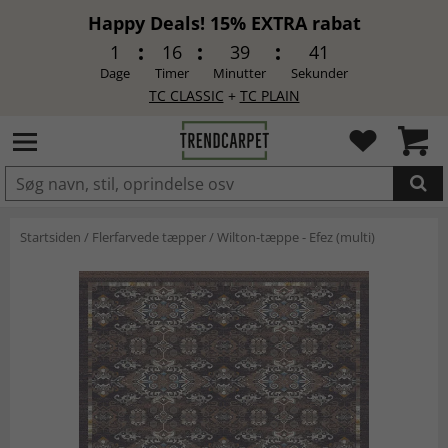
Happy Deals! 15% EXTRA rabat
1
16
39
40
Dage
Timer
Minutter
Sekunder
TC CLASSIC
+
TC PLAIN
LAGT I INDKØBSKURVEN.
Startsiden
/
Flerfarvede tæpper
/
Wilton-tæppe - Efez (multi)