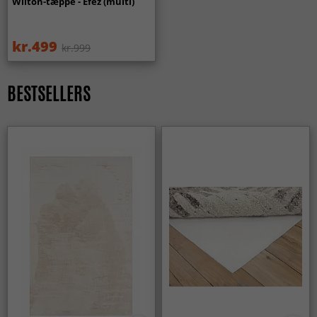
Wilton-tæppe - Efez (multi)
fungerer de lige så godt i stuen som i entréen og andre
områder med meget trafik.
kr.499
kr.999
Passer Wilton-tæpper til forskellige indretningsstile?
Ja, Wilton-tæpper fås i mange mønstre og farver og passer
BESTSELLERS
lige godt i moderne hjem som i klassiske omgivelser.