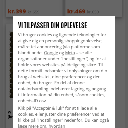
kr.399
kr.469
kr.659
kr.659
VI TILPASSER DIN OPLEVELSE
Vi bruger cookies og lignende teknologier for
at give dig en personlig shoppingoplevelse,
målrettet annoncering (via platforme som
blandt andet
Google
og
Meta
– se alle
organisationer under "Indstillinger") og for at
holde vores websites pålidelige og sikre. Til
dette formål indsamler vi oplysninger om din
brug af websitet, dine præferencer og den
enhed, du bruger. En del af denne
dataindsamling indebærer lagring og adgang
til information på din enhed, såsom cookies,
enheds-ID osv.
-50%
Klik på "Acceptér & luk" for at tillade alle
Wilton-tæppe - Marineo
cookies, eller juster dine præferencer ved at
(brun/grøn)
klikke på "Indstillinger" nedenfor. Du kan også
læse mere om, hvordan