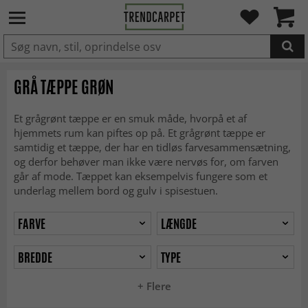
LAGT I INDKØBSKURVEN.
GRÅ TÆPPE GRØN
Et grågrønt tæppe er en smuk måde, hvorpå et af
hjemmets rum kan piftes op på. Et grågrønt tæppe er
samtidig et tæppe, der har en tidløs farvesammensætning,
og derfor behøver man ikke være nervøs for, om farven
går af mode. Tæppet kan eksempelvis fungere som et
underlag mellem bord og gulv i spisestuen.
FARVE
LÆNGDE
BREDDE
TYPE
+ Flere