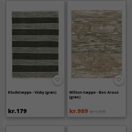
Kludetæppe - Visby (grøn)
Wilton-tæppe - Ben Arous
(grøn)
kr.179
kr.989
kr.1 399