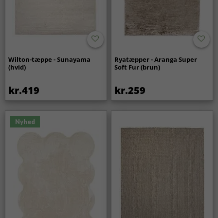
Wilton-tæppe - Sunayama
Ryatæpper - Aranga Super
(hvid)
Soft Fur (brun)
kr.419
kr.259
Nyhed