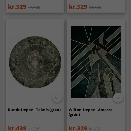
kr.329
kr.329
kr.439
kr.439
Rundt tæppe - Taknis (grøn)
Wilton-tæppe - Amasra
(grøn)
kr.439
kr.329
kr.629
kr.439