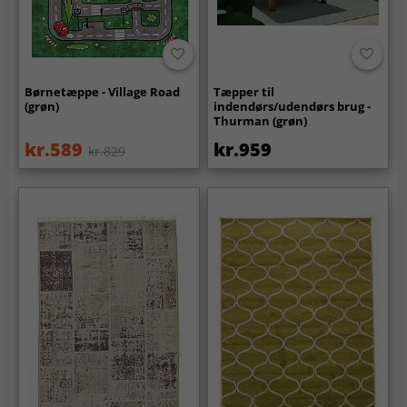
Børnetæppe - Village Road
Tæpper til
(grøn)
indendørs/udendørs brug -
Thurman (grøn)
kr.589
kr.959
kr.829