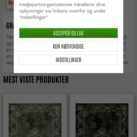
kr.699
kr.1 399
tredjepartsorganisationer håndterer dine
oplysninger via linkene ovenfor og under
"Indstillinger".
GRÅGRØNT TÆPPE
ACCEPTER OG LUK
Forestil dig at du en kold efterårsdag har været ude og gå
og kommer hjem. I stuen sætter du dig ned i sofaen med
KUN NØDVENDIGE
en kop varm kakao, imens du lader fødderne slippe ned i
et smukt grågrønt tæppe, der ligger under stuebordet. Et
INDSTILLINGER
tæppe som holder på varmen, og som giver liv til rummet.
MEST VISTE PRODUKTER