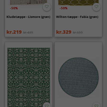
-50%
-50%
Kludetæppe - Lismore (grøn)
Wilton-tæppe - Fabia (grøn)
kr.219
kr.329
kr.439
kr.659