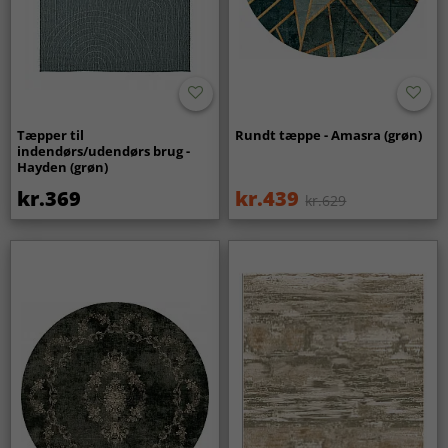
Tæpper til
Rundt tæppe - Amasra (grøn)
indendørs/udendørs brug -
Hayden (grøn)
kr.369
kr.439
kr.629