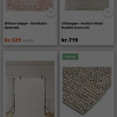
Wilton-tæppe - Gombalia
Uldtæppe - Avafors Wool
(lyserød)
Bubble (natural)
kr.329
kr.719
kr.439
Nyhed