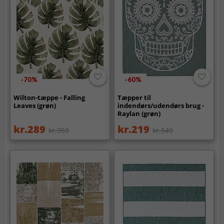
-70%
-60%
Wilton-tæppe - Falling
Tæpper til
Leaves (grøn)
indendørs/udendørs brug -
Raylan (grøn)
kr.289
kr.219
kr.959
kr.549