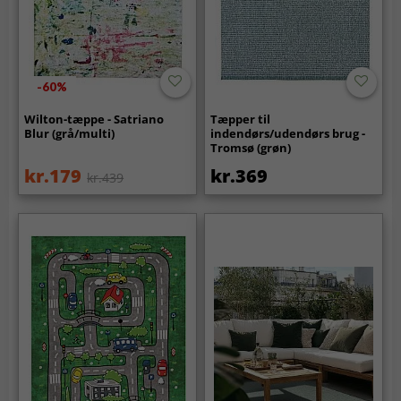
-60%
Wilton-tæppe - Satriano
Tæpper til
Blur (grå/multi)
indendørs/udendørs brug -
Tromsø (grøn)
kr.179
kr.369
kr.439