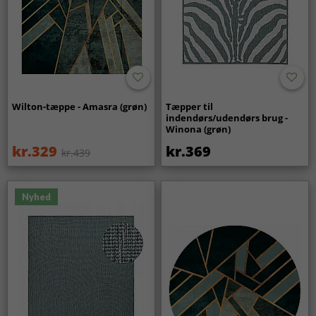
Wilton-tæppe - Amasra (grøn)
Tæpper til
indendørs/udendørs brug -
Winona (grøn)
kr.329
kr.369
kr.439
Nyhed