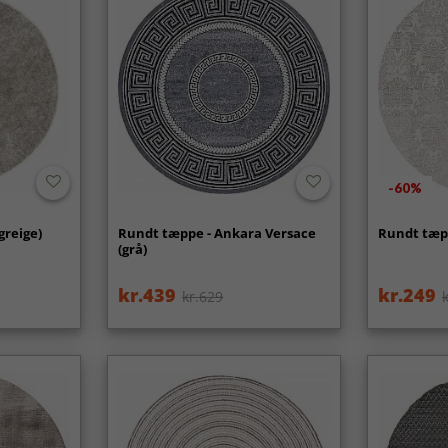
-60%
greige)
Rundt tæppe - Ankara Versace
Rundt tæpp
(grå)
kr.439
kr.249
kr.629