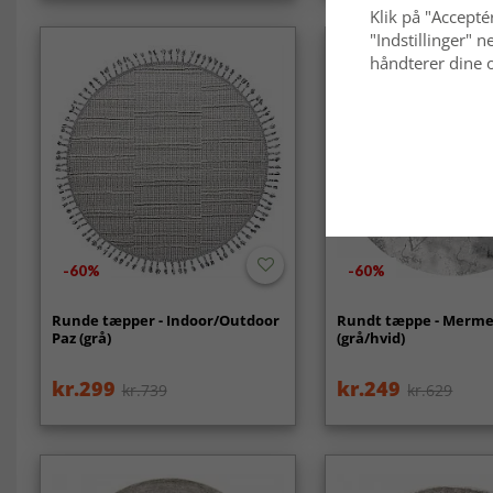
Klik på "Acceptér
"Indstillinger"
håndterer dine o
-60%
-60%
Runde tæpper - Indoor/Outdoor
Rundt tæppe - Merme
Paz (grå)
(grå/hvid)
kr.299
kr.249
kr.739
kr.629