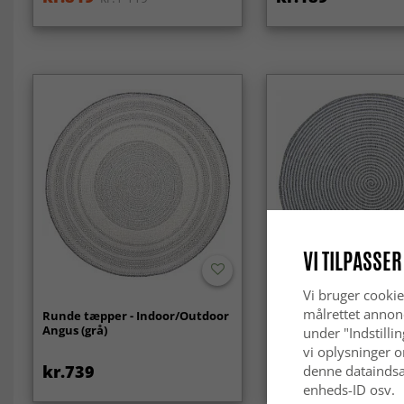
VI TILPASSER
Vi bruger cookie
målrettet annon
Runde tæpper - Indoor/Outdoor
Rundt tæppe - Ferragu
Angus (grå)
under "Indstilli
vi oplysninger o
kr.739
kr.439
denne dataindsa
enheds-ID osv.