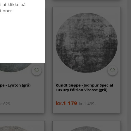
d at klikke på
tioner
e - Lynton (grå)
Rundt tæppe - Jodhpur Special
Luxury Edition Viscose (grå)
kr.1 179
kr.629
kr.1 439