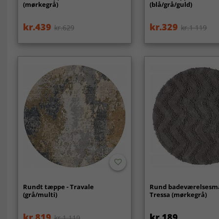
(mørkegrå)
(blå/grå/guld)
kr.439
kr.329
kr.629
kr.1 119
Rundt tæppe - Travale
Rund badeværelsesmå
(grå/multi)
Tressa (mørkegrå)
kr.819
kr.189
kr.1 119