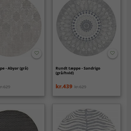
e - Abyar (grå)
Rundt tæppe - Sandrigo
(grå/hvid)
kr.439
kr.629
kr.629