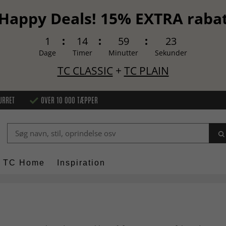
Happy Deals! 15% EXTRA raba
1
14
59
22
Dage
Timer
Minutter
Sekunder
TC CLASSIC
+
TC PLAIN
URRET
OVER 10 000 TÆPPER
TC Home
Inspiration