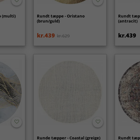
 (multi)
Rundt tæppe - Oristano
Rundt tæp
(brun/guld)
(antracit)
kr.439
kr.439
kr.629
Runde tæpper - Coastal (greige)
Rundt tæp