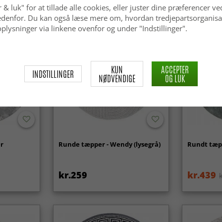
 & luk" for at tillade alle cookies, eller juster dine præferencer ve
 nedenfor. Du kan også læse mere om, hvordan tredjepartsorganisa
Nyhed
plysninger via linkene ovenfor og under "Indstillinger".
KUN
ACCEPTER
INDSTILLINGER
NØDVENDIGE
OG LUK
r
Runde tæpper - Wendy (lysegrå)
Rundt tæpp
kr.259
kr.439