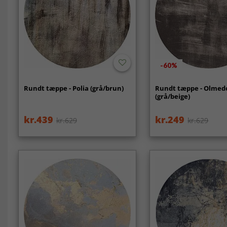
-60%
Rundt tæppe - Polia (grå/brun)
Rundt tæppe - Olmed
(grå/beige)
kr.439
kr.249
kr.629
kr.629