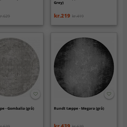
)
Grey)
kr.219
kr.629
kr.419
e - Gombalia (grå)
Rundt tæppe - Megara (grå)
kr.439
kr.629
kr.629