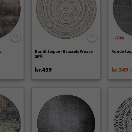
-70%
o
Rundt tæppe - Brussels Weave
Runde tæpp
(grå)
kr.439
kr.349