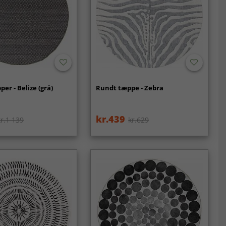
er - Belize (grå)
Rundt tæppe - Zebra
kr.439
kr.1 139
kr.629