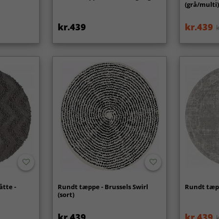
(grå/multi
kr.439
kr.439
tte -
Rundt tæppe - Brussels Swirl
Rundt tæpp
(sort)
kr.439
kr.439