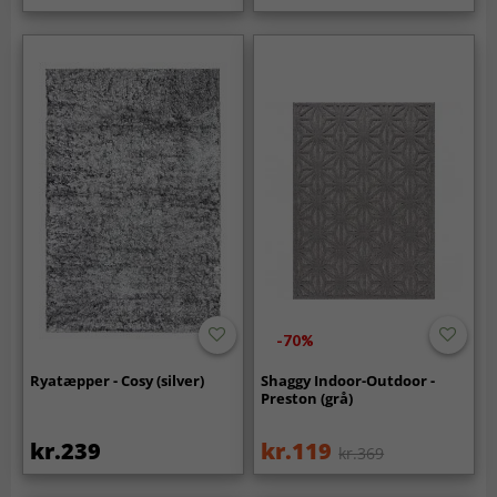
-70%
Ryatæpper - Cosy (silver)
Shaggy Indoor-Outdoor -
Preston (grå)
kr.239
kr.119
kr.369