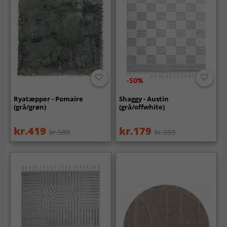
-50%
Ryatæpper - Pomaire
Shaggy - Austin
(grå/grøn)
(grå/offwhite)
kr.419
kr.179
kr.589
kr.359