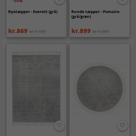
-50%
Ryatæpper - Everett (grå)
Runde tæpper - Pomaire
(grå/grøn)
kr.869
kr.899
kr.1 729
kr.1 289