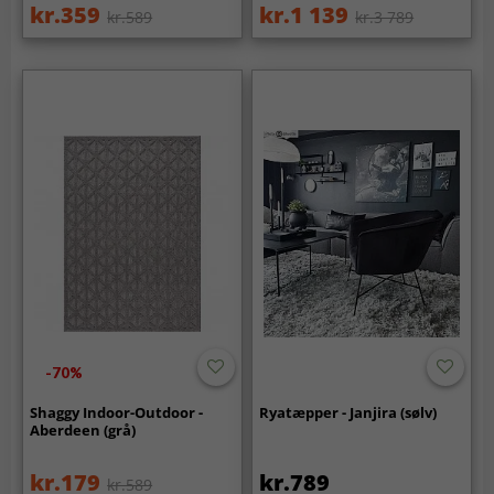
kr.359
kr.1 139
kr.589
kr.3 789
-70%
Shaggy Indoor-Outdoor -
Ryatæpper - Janjira (sølv)
Aberdeen (grå)
kr.179
kr.789
kr.589