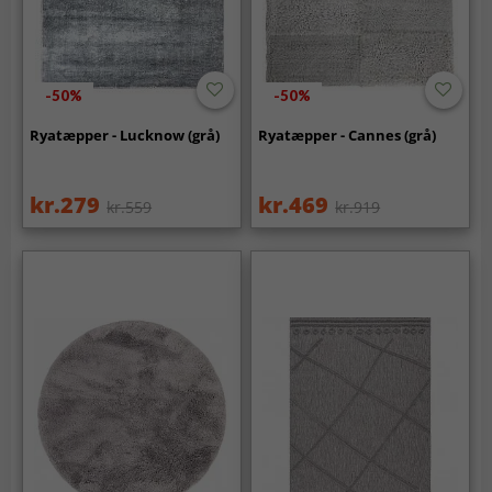
-50%
-50%
Ryatæpper - Lucknow (grå)
Ryatæpper - Cannes (grå)
kr.279
kr.469
kr.559
kr.919