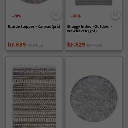
-70%
-50%
Runde tæpper - Kanvas (grå)
Shaggy Indoor-Outdoor -
Newhaven (grå)
kr.639
kr.529
kr.2 099
kr.1 069