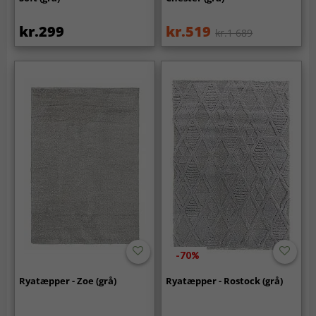
kr.299
kr.519
kr.1 689
-70%
Ryatæpper - Zoe (grå)
Ryatæpper - Rostock (grå)