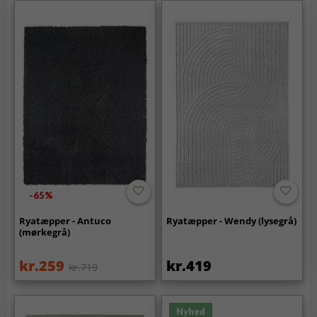
-65%
Ryatæpper - Antuco
Ryatæpper - Wendy (lysegrå)
(mørkegrå)
kr.259
kr.419
kr.719
Nyhed