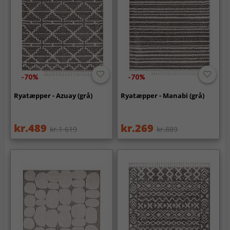
-70%
-70%
Ryatæpper - Azuay (grå)
Ryatæpper - Manabi (grå)
kr.489
kr.269
kr.1 619
kr.889