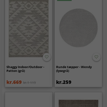
Shaggy Indoor/Outdoor -
Runde tæpper - Wendy
Patton (grå)
(lysegrå)
kr.669
kr.259
kr.1 119