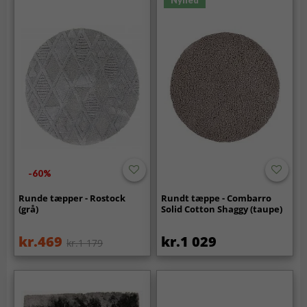
Nyhed
-60%
Runde tæpper - Rostock
Rundt tæppe - Combarro
(grå)
Solid Cotton Shaggy (taupe)
kr.469
kr.1 029
kr.1 179