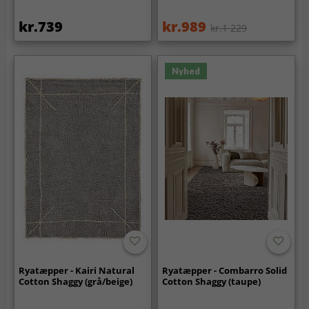
kr.739
kr.989
kr.1 229
Nyhed
Ryatæpper - Kairi Natural
Ryatæpper - Combarro Solid
Cotton Shaggy (grå/beige)
Cotton Shaggy (taupe)