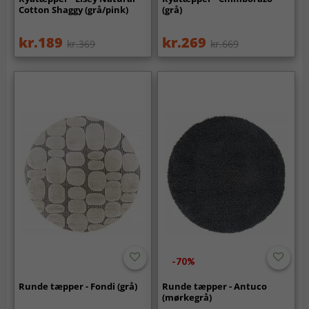
Cotton Shaggy (grå/pink)
(grå)
kr.189
kr.269
kr.369
kr.669
-70%
Runde tæpper - Fondi (grå)
Runde tæpper - Antuco
(mørkegrå)