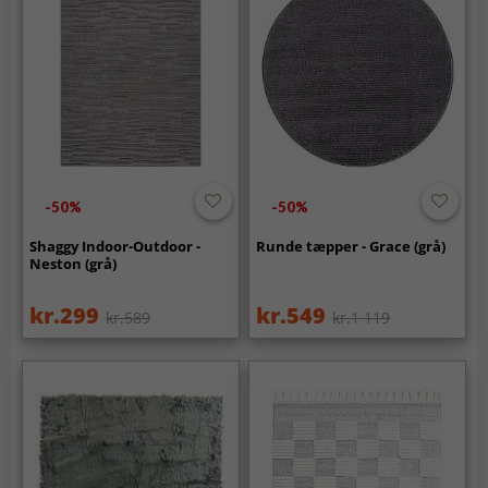
-50%
-50%
Shaggy Indoor-Outdoor -
Runde tæpper - Grace (grå)
Neston (grå)
kr.299
kr.549
kr.589
kr.1 119