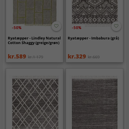
-50%
-50%
Ryatæpper - Lindley Natural
Ryatæpper - Imbabura (grå)
Cotton Shaggy (greige/grøn)
kr.589
kr.329
kr.1 179
kr.669