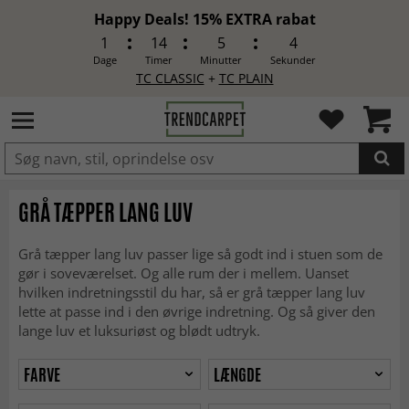
Happy Deals! 15% EXTRA rabat
1
14
5
2
Dage
Timer
Minutter
Sekunder
TC CLASSIC
+
TC PLAIN
LAGT I INDKØBSKURVEN.
GRÅ TÆPPER LANG LUV
Grå tæpper lang luv passer lige så godt ind i stuen som de
gør i soveværelset. Og alle rum der i mellem. Uanset
hvilken indretningsstil du har, så er grå tæpper lang luv
lette at passe ind i den øvrige indretning. Og så giver den
lange luv et luksuriøst og blødt udtryk.
FARVE
LÆNGDE