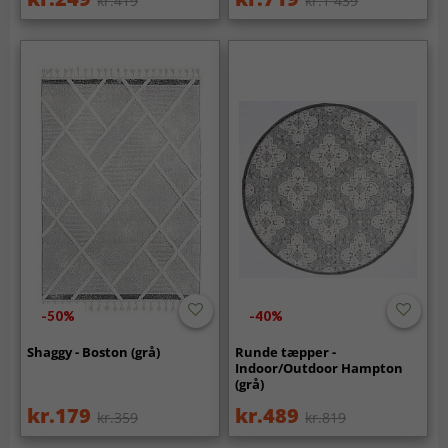
kr.419
kr.1 439
-50%
-40%
Shaggy - Boston (grå)
Runde tæpper -
Indoor/Outdoor Hampton
(grå)
kr.179
kr.489
kr.359
kr.819