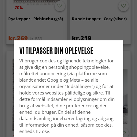
-70%
Ryatæpper - Pichincha (grå)
Runde tæpper - Cosy (silver)
kr.269
kr.219
kr.889
VI TILPASSER DIN OPLEVELSE
Vi bruger cookies og lignende teknologier for
at give dig en personlig shoppingoplevelse,
målrettet annoncering (via platforme som
blandt andet
Google
og
Meta
– se alle
organisationer under "Indstillinger") og for at
holde vores websites pålidelige og sikre. Til
dette formål indsamler vi oplysninger om din
brug af websitet, dine præferencer og den
enhed, du bruger. En del af denne
dataindsamling indebærer lagring og adgang
til information på din enhed, såsom cookies,
enheds-ID osv.
-50%
-50%