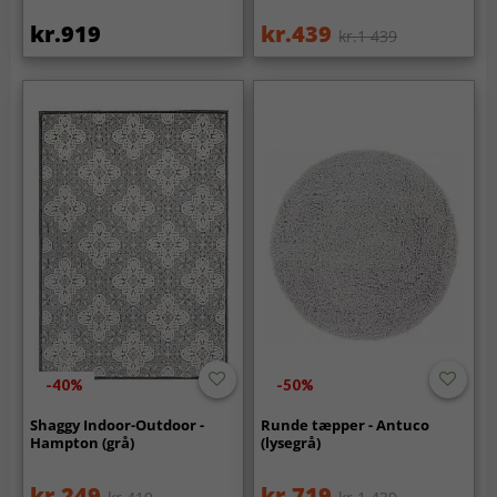
kr.919
kr.439
kr.1 439
-40%
-50%
Shaggy Indoor-Outdoor -
Runde tæpper - Antuco
Hampton (grå)
(lysegrå)
kr.249
kr.719