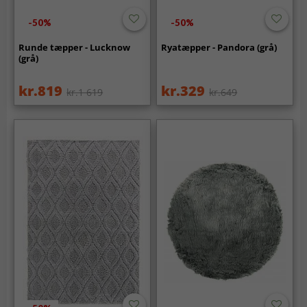
-50%
-50%
Runde tæpper - Lucknow
Ryatæpper - Pandora (grå)
(grå)
kr.819
kr.329
kr.1 619
kr.649