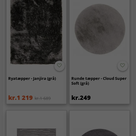
Ryatæpper - Janjira (grå)
Runde tæpper - Cloud Super
Soft (grå)
kr.1 219
kr.249
kr.1 689