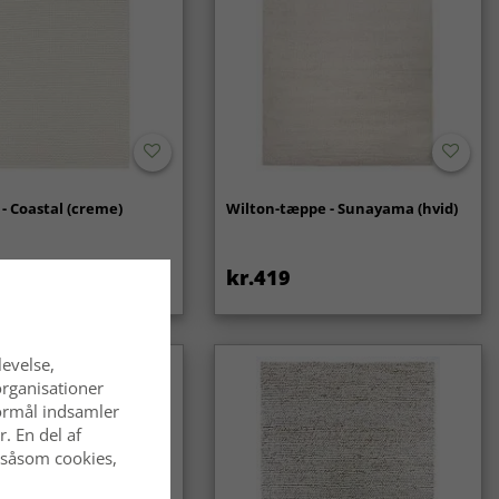
- Coastal (creme)
Wilton-tæppe - Sunayama (hvid)
kr.419
levelse,
organisationer
 formål indsamler
. En del af
 såsom cookies,