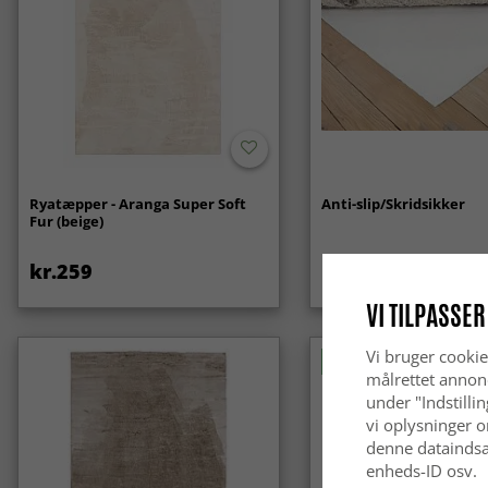
Ryatæpper - Aranga Super Soft
Anti-slip/Skridsikker
Fur (beige)
kr.259
kr.119
VI TILPASSER
Vi bruger cookie
Nyhed
målrettet annon
under "Indstilli
vi oplysninger o
denne dataindsa
enheds-ID osv.