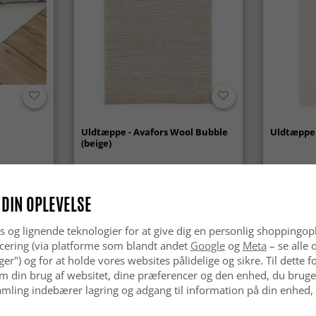
Uldtæppe - Avafors Wool Bubble
Uldtæppe 
(beige)
kr.629
kr.629
 DIN OPLEVELSE
s og lignende teknologier for at give dig en personlig shoppingop
cering (via platforme som blandt andet
Google
og
Meta
– se alle 
nger") og for at holde vores websites pålidelige og sikre. Til dette
m din brug af websitet, dine præferencer og den enhed, du bruger
mling indebærer lagring og adgang til information på din enhed,