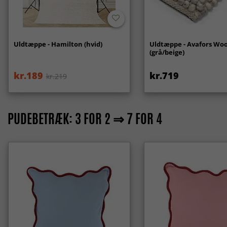
Uldtæppe - Hamilton (hvid)
Uldtæppe - Avafors Woo
(grå/beige)
kr.189
kr.719
kr.219
PUDEBETRÆK: 3 FOR 2 ⇒ 7 FOR 4