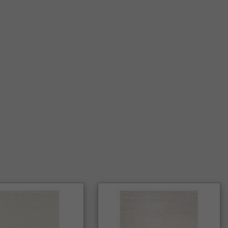
aditionelle væveteknik giver en elegant struktur og mønstre,
 et tidløst og eksklusivt udtryk.
ilton-tæpper til hjem med børn og kæledyr?
slidstærke og nemme at holde rene, hvilket gør dem til et
de valg til børnefamilier og hjem med kæledyr.
-tæpper velegnede til både stue og entré?
rt. Takket være den tætte luv og slidstyrken fungerer de lige
stuen som i entréen og andre områder med meget trafik.
lton-tæpper til forskellige indretningsstile?
-tæpper fås i mange mønstre og farver og passer lige godt i
jem som i klassiske omgivelser.