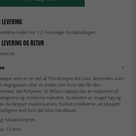
 LEVERING
fsendelse inden for 1-2 hverdage fra købsdagen.
 LEVERING OG RETUR
eturret
se
æppe som er en del af Trendcarpet Art Line. Anvendes som
il dagligstuen eller et andet rum hvor det får den
ed, det fortjener. Et Wilton-tæppe der er inspireret af
designere og moderne mønstre. Kvaliteten er meget høj og
lav da tæppet maskinvæves, hvilket indebærer, at tæppets
r billigere end hvis det blev håndlavet.
ng: Maskinknyttet.
, ca: 13 mm