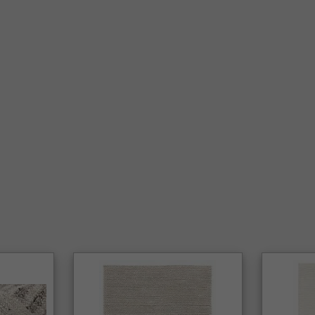
Ja, den tr
som skaber
Passer W
Ja, de er 
fremragen
Er Wilton
Helt sikke
så godt i 
Passer Wi
Ja, Wilton
moderne h