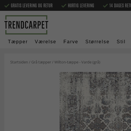
GRATIS LEVERING OG RETUR
HURTIG LEVERING
14 DAGES RET
Tæpper
Værelse
Farve
Størrelse
Stil
Startsiden
/
Grå tæpper
/
Wilton-tæppe - Varde (grå)