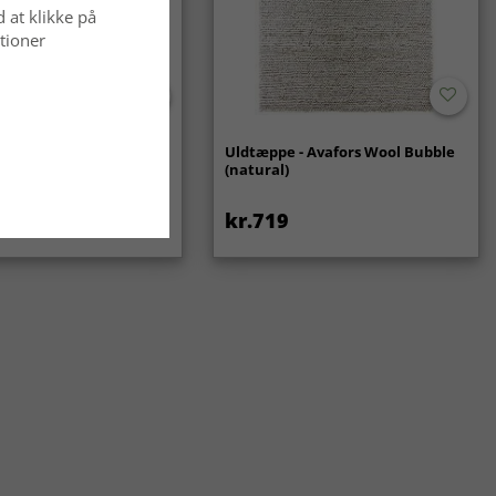
d at klikke på
tioner
ppe - Gombalia
Uldtæppe - Avafors Wool Bubble
(natural)
kr.719
kr.439