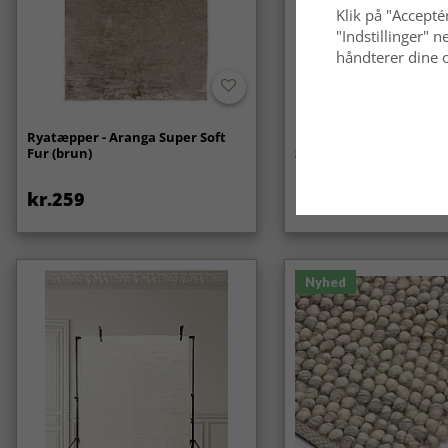
Klik på "Acceptér
"Indstillinger"
håndterer dine o
Ryatæpper - Aranga Super Soft
Bølget ryatæppe - Aran
Fur (brun)
Soft Fur (beige)
kr.259
kr.369
Nyhed