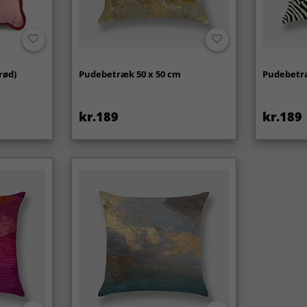
rød)
Pudebetræk 50 x 50 cm
Pudebetræ
kr.189
kr.189