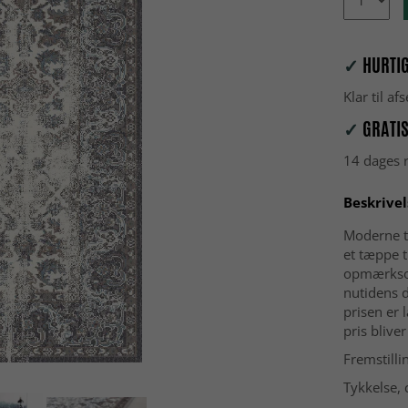
✓
HURTIG
Klar til a
✓
GRATIS
14 dages r
Beskrivel
Moderne t
et tæppe t
opmærksomh
nutidens 
prisen er 
pris blive
Fremstilli
Tykkelse