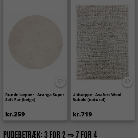
Runde tæpper - Aranga Super
Uldtæppe - Avafors Wool
Soft Fur (beige)
Bubble (natural)
kr.259
kr.719
PUDEBETRÆK: 3 FOR 2 ⇒ 7 FOR 4