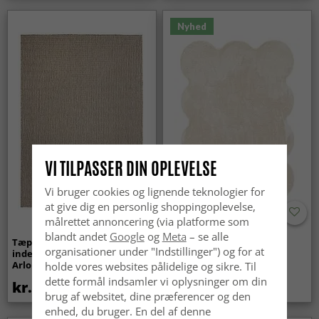
Nyhed
VI TILPASSER DIN OPLEVELSE
Vi bruger cookies og lignende teknologier for
at give dig en personlig shoppingoplevelse,
målrettet annoncering (via platforme som
blandt andet
Google
og
Meta
– se alle
Tæpper til
Bølget ryatæppe - Aranga
organisationer under "Indstillinger") og for at
indendørs/udendørs brug -
Super Soft Fur (beige)
Arlo (beige)
holde vores websites pålidelige og sikre. Til
dette formål indsamler vi oplysninger om din
kr.439
kr.369
brug af websitet, dine præferencer og den
enhed, du bruger. En del af denne