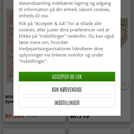
dataindsamling indebærer lagring og adgang
Nyhed
til information på din enhed, såsom cookies,
enheds-ID osv.
Klik på "Acceptér & luk" for at tillade alle
cookies, eller juster dine præferencer ved at
klikke på "Indstillinger" nedenfor. Du kan også
læse mere om, hvordan
tredjepartsorganisationer håndterer dine
oplysninger via linkene ovenfor og under
"Indstillinger".
ACCEPTER OG LUK
KUN NØDVENDIGE
Wilton-tæppe - Gombalia
Uldtæppe - Avafors Wool
INDSTILLINGER
(lyserød)
Bubble (grå/beige)
kr.329
kr.719
kr.439