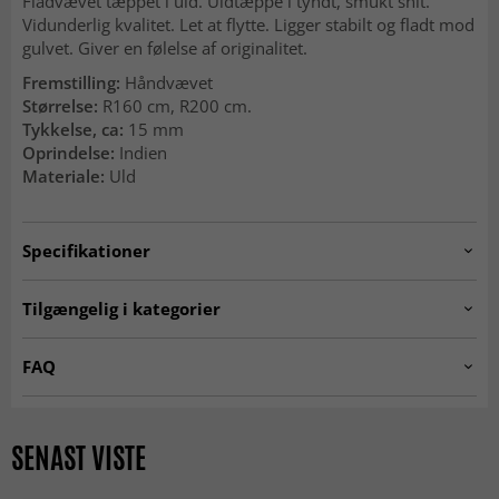
Fladvævet tæppet i uld. Uldtæppe i tyndt, smukt snit.
Vidunderlig kvalitet. Let at flytte. Ligger stabilt og fladt mod
gulvet. Giver en følelse af originalitet.
Fremstilling:
Håndvævet
Størrelse:
R160 cm, R200 cm.
Tykkelse, ca:
15 mm
Oprindelse:
Indien
Materiale:
Uld
Specifikationer
Artno:
longstitch.dark-grey.round.F6.P3
Tilgængelig i kategorier
RUNDE TÆPPER
Uldtæpper
FAQ
Tæpper til stuen
Grå tæpper
Kan jeg bruge et rundt tæppe under spisebordet?
SEASON SALE
MODERNE TÆPPER
Ja, et rundt tæppe under et rundt eller firkantet bord giver
SENAST VISTE
et stilrent og sammenhængende udtryk.
R 200 cm
ALLE TÆPPER