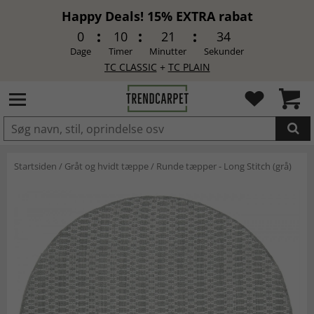
Happy Deals! 15% EXTRA rabat
0
10
21
34
Dage
Timer
Minutter
Sekunder
TC CLASSIC
+
TC PLAIN
LAGT I INDKØBSKURVEN.
Startsiden
/
Gråt og hvidt tæppe
/
Runde tæpper - Long Stitch (grå)