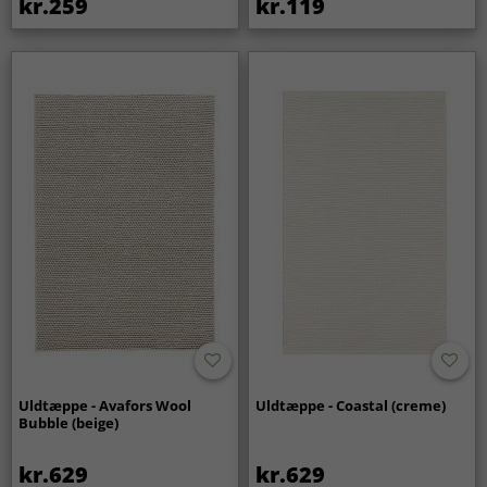
kr.259
kr.119
Uldtæppe - Avafors Wool
Uldtæppe - Coastal (creme)
Bubble (beige)
kr.629
kr.629