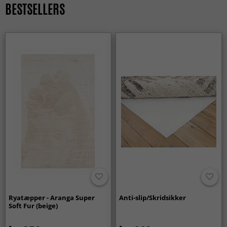
BESTSELLERS
Ja, et rundt tæppe er perfekt til at skabe et naturligt
midtpunkt — for eksempel under et sofabord eller i en
læsekrog.
Ryatæpper - Aranga Super
Anti-slip/Skridsikker
Soft Fur (beige)