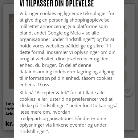
VI TILPASSER DIN OPLEVELSE
Nyhed
Vi bruger cookies og lignende teknologier for
at give dig en personlig shoppingoplevelse,
målrettet annoncering (via platforme som
blandt andet
Google
og
Meta
– se alle
organisationer under "Indstillinger") og for at
holde vores websites pålidelige og sikre. Til
dette formål indsamler vi oplysninger om din
brug af websitet, dine præferencer og den
enhed, du bruger. En del af denne
dataindsamling indebærer lagring og adgang
til information på din enhed, såsom cookies,
enheds-ID osv.
Klik på "Acceptér & luk" for at tillade alle
cookies, eller juster dine præferencer ved at
Tæpper til
Bølget ryatæppe - Aranga
klikke på "Indstillinger" nedenfor. Du kan også
indendørs/udendørs brug -
Super Soft Fur (beige)
læse mere om, hvordan
Arlo (beige)
tredjepartsorganisationer håndterer dine
kr.439
kr.369
oplysninger via linkene ovenfor og under
"Indstillinger".