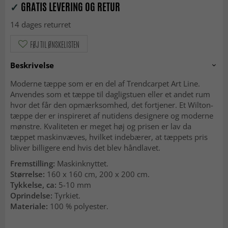
✓
GRATIS LEVERING OG RETUR
14 dages returret
FØJ TIL ØNSKELISTEN
Beskrivelse
Moderne tæppe som er en del af Trendcarpet Art Line.
Anvendes som et tæppe til dagligstuen eller et andet rum
hvor det får den opmærksomhed, det fortjener. Et Wilton-
tæppe der er inspireret af nutidens designere og moderne
mønstre. Kvaliteten er meget høj og prisen er lav da
tæppet maskinvæves, hvilket indebærer, at tæppets pris
bliver billigere end hvis det blev håndlavet.
Fremstilling:
Maskinknyttet.
Størrelse:
160 x 160 cm, 200 x 200 cm.
Tykkelse, ca:
5-10 mm
Oprindelse:
Tyrkiet.
Materiale:
100 % polyester.