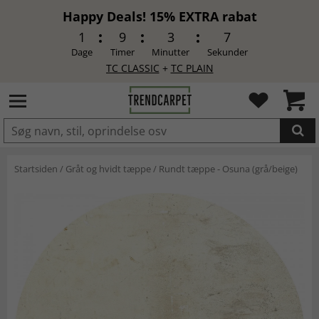
Happy Deals! 15% EXTRA rabat
1
9
3
6
Dage
Timer
Minutter
Sekunder
TC CLASSIC
+
TC PLAIN
LAGT I INDKØBSKURVEN.
Startsiden
/
Gråt og hvidt tæppe
/
Rundt tæppe - Osuna (grå/beige)