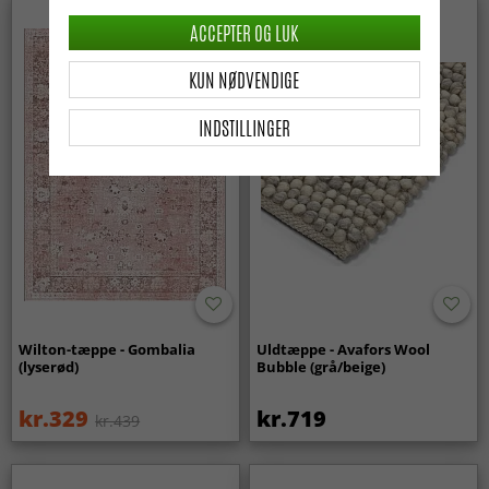
Nyhed
ACCEPTER OG LUK
KUN NØDVENDIGE
INDSTILLINGER
Wilton-tæppe - Gombalia
Uldtæppe - Avafors Wool
(lyserød)
Bubble (grå/beige)
kr.329
kr.719
kr.439