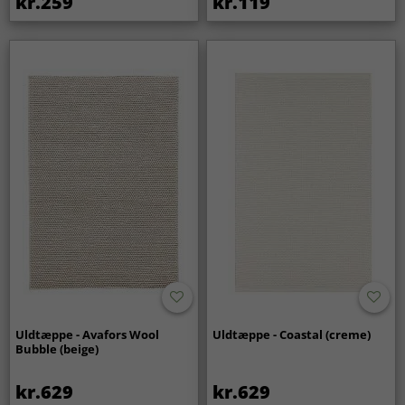
kr.259
kr.119
Uldtæppe - Avafors Wool
Uldtæppe - Coastal (creme)
Bubble (beige)
kr.629
kr.629