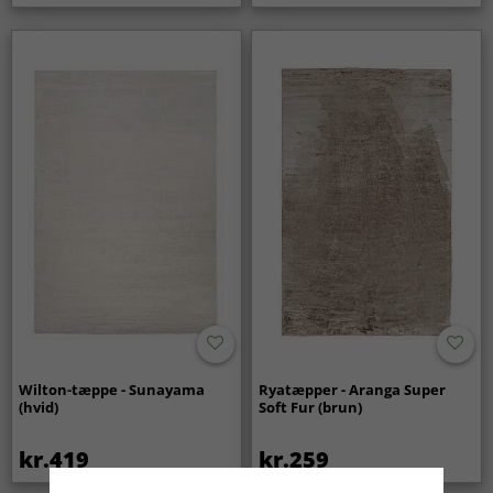
Wilton-tæppe - Sunayama
Ryatæpper - Aranga Super
(hvid)
Soft Fur (brun)
kr.419
kr.259