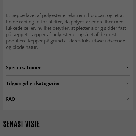
Et tæppe lavet af polyester er ekstremt holdbart og let at
holde rent og fri for pletter, da polyester er en fiber med
lukkede celler, hvilket betyder, at pletter aldrig sidder fast
på tæppet. Tæpper af polyester er også et af de mest
populære tæpper på grund af deres luksuriøse udseende
og bløde natur.
Specifikationer
Artno:
PERUGIA.SKD11297.801.DT70271.101
Tilgængelig i kategorier
RUNDE TÆPPER
☆ Trendcarpet Vintage
FAQ
Luxury ☆
Er Wilton-tæpper bløde at gå på?
Tæpper til stuen
Grå tæpper
Ja, den tætte og bløde luv gør dem behagelige og
SENAST VISTE
Beige tæpper
Trendcarpet Wilton Art Line
indbydende under fødderne.
SEASON SALE
MODERNE TÆPPER
Er Wilton-tæpper slidstærke?