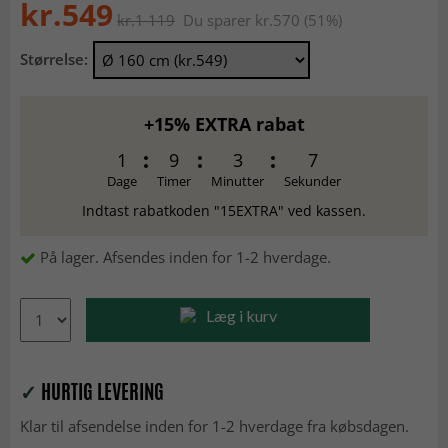
kr.549
kr.1 119
Du sparer kr.570 (51%)
Størrelse:
+15% EXTRA rabat
1
9
3
6
Dage
Timer
Minutter
Sekunder
Indtast rabatkoden "15EXTRA" ved kassen.
På lager. Afsendes inden for 1-2 hverdage.
Læg i kurv
✓
HURTIG LEVERING
Klar til afsendelse inden for 1-2 hverdage fra købsdagen.