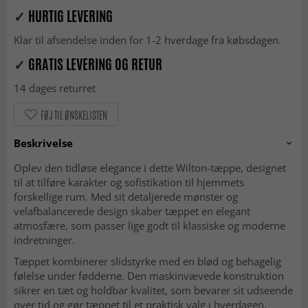
✓
HURTIG LEVERING
Klar til afsendelse inden for 1-2 hverdage fra købsdagen.
✓
GRATIS LEVERING OG RETUR
14 dages returret
FØJ TIL ØNSKELISTEN
Beskrivelse
Oplev den tidløse elegance i dette Wilton-tæppe, designet
til at tilføre karakter og sofistikation til hjemmets
forskellige rum. Med sit detaljerede mønster og
velafbalancerede design skaber tæppet en elegant
atmosfære, som passer lige godt til klassiske og moderne
indretninger.
Tæppet kombinerer slidstyrke med en blød og behagelig
følelse under fødderne. Den maskinvævede konstruktion
sikrer en tæt og holdbar kvalitet, som bevarer sit udseende
over tid og gør tæppet til et praktisk valg i hverdagen.