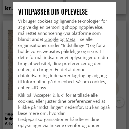
kr.419
kr.259
VI TILPASSER DIN OPLEVELSE
Vi bruger cookies og lignende teknologier for
at give dig en personlig shoppingoplevelse,
Nyhed
målrettet annoncering (via platforme som
blandt andet
Google
og
Meta
– se alle
organisationer under "Indstillinger") og for at
holde vores websites pålidelige og sikre. Til
dette formål indsamler vi oplysninger om din
brug af websitet, dine præferencer og den
enhed, du bruger. En del af denne
dataindsamling indebærer lagring og adgang
til information på din enhed, såsom cookies,
enheds-ID osv.
Klik på "Acceptér & luk" for at tillade alle
cookies, eller juster dine præferencer ved at
klikke på "Indstillinger" nedenfor. Du kan også
læse mere om, hvordan
Tæpper til
Bølget ryatæppe - Aranga
indendørs/udendørs brug -
Super Soft Fur (beige)
tredjepartsorganisationer håndterer dine
Arlo (beige)
oplysninger via linkene ovenfor og under