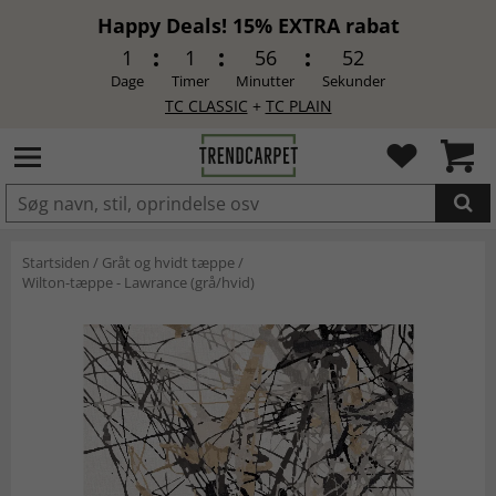
Happy Deals! 15% EXTRA rabat
1
1
56
51
Dage
Timer
Minutter
Sekunder
TC CLASSIC
+
TC PLAIN
LAGT I INDKØBSKURVEN.
Startsiden
/
Gråt og hvidt tæppe
/
Wilton-tæppe - Lawrance (grå/hvid)