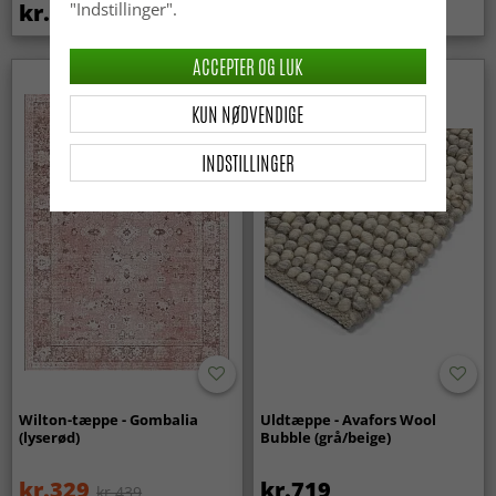
kr.439
kr.369
"Indstillinger".
ACCEPTER OG LUK
Nyhed
KUN NØDVENDIGE
INDSTILLINGER
Wilton-tæppe - Gombalia
Uldtæppe - Avafors Wool
(lyserød)
Bubble (grå/beige)
kr.329
kr.719
kr.439