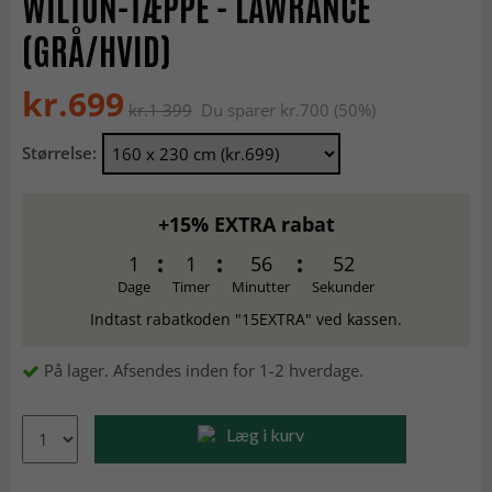
WILTON-TÆPPE - LAWRANCE
(GRÅ/HVID)
kr.699
kr.1 399
Du sparer kr.700 (50%)
Størrelse:
+15% EXTRA rabat
1
1
56
51
Dage
Timer
Minutter
Sekunder
Indtast rabatkoden "15EXTRA" ved kassen.
På lager. Afsendes inden for 1-2 hverdage.
Læg i kurv