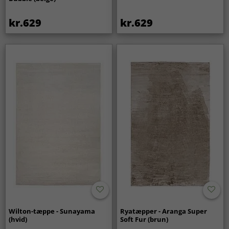
kr.629
kr.629
Wilton-tæppe - Sunayama
Ryatæpper - Aranga Super
(hvid)
Soft Fur (brun)