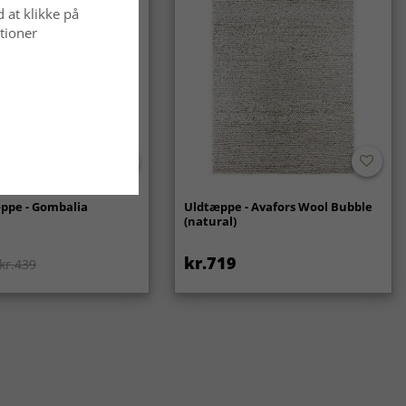
d at klikke på
tioner
ppe - Gombalia
Uldtæppe - Avafors Wool Bubble
(natural)
kr.719
kr.439