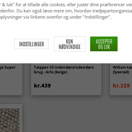
 & luk" for at tillade alle cookies, eller juster dine præferencer ve
 nedenfor. Du kan også læse mere om, hvordan tredjepartsorganisa
plysninger via linkene ovenfor og under "Indstillinger".
KUN
ACCEPTER
INDSTILLINGER
NØDVENDIGE
OG LUK
ga Super
Tæpper til indendørs/udendørs
Wilton-tæ
brug - Arlo (beige)
(lyserød)
kr.439
kr.329