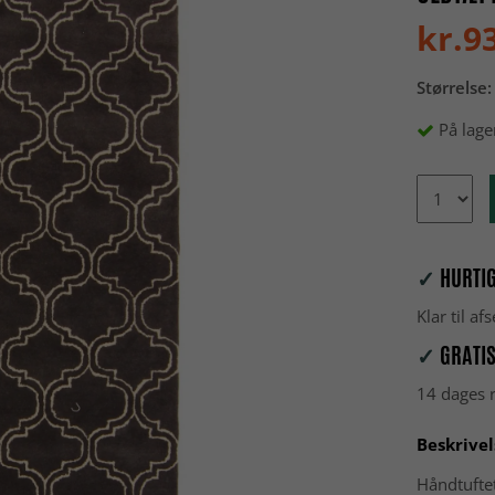
kr.9
Størrelse:
På lage
✓
HURTIG
Klar til a
✓
GRATIS
14 dages r
Beskrivel
Håndtuftet