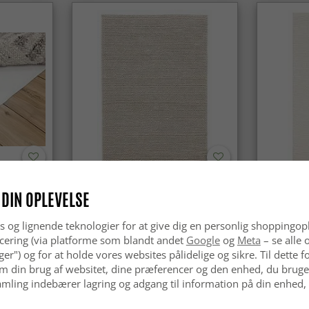
Uldtæppe - Avafors Wool Bubble
Uldtæppe 
 DIN OPLEVELSE
(beige)
s og lignende teknologier for at give dig en personlig shoppingop
kr.629
kr.629
cering (via platforme som blandt andet
Google
og
Meta
– se alle 
nger") og for at holde vores websites pålidelige og sikre. Til dette
m din brug af websitet, dine præferencer og den enhed, du bruger
mling indebærer lagring og adgang til information på din enhed,