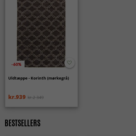
-60%
Uldtæppe - Korinth (mørkegrå)
kr.939
kr.2 349
BESTSELLERS