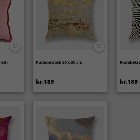
rød)
Pudebetræk 50 x 50 cm
Pudebetræ
kr.189
kr.189