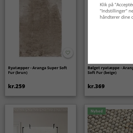
Klik på "Acceptér
"Indstillinger"
håndterer dine o
Ryatæpper - Aranga Super Soft
Bølget ryatæppe - Aran
Fur (brun)
Soft Fur (beige)
kr.259
kr.369
Nyhed