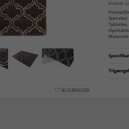
kvalitet. L
Fremstilli
Størrelse:
Tykkelse, 
Oprindels
Materiale
Specifika
Artno:
shr
Tilgængel
Uldtæppe
FØJ TIL ØNSKELISTEN
Tæpper 2
SEASON S
Rektangu