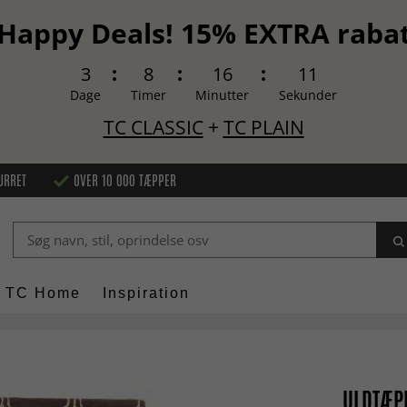
Happy Deals! 15% EXTRA raba
3
8
16
10
Dage
Timer
Minutter
Sekunder
TC CLASSIC
+
TC PLAIN
URRET
OVER 10 000 TÆPPER
TC Home
Inspiration
ULDTÆPP