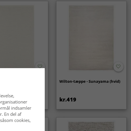
- Coastal (creme)
Wilton-tæppe - Sunayama (hvid)
levelse,
kr.419
organisationer
 formål indsamler
. En del af
 såsom cookies,