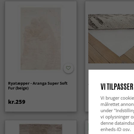
Ryatæpper - Aranga Super Soft
Anti-slip/Skridsikker
VI TILPASSER
Fur (beige)
Vi bruger cookie
kr.259
kr.119
målrettet annon
under "Indstilli
vi oplysninger o
denne dataindsa
Nyhed
enheds-ID osv.