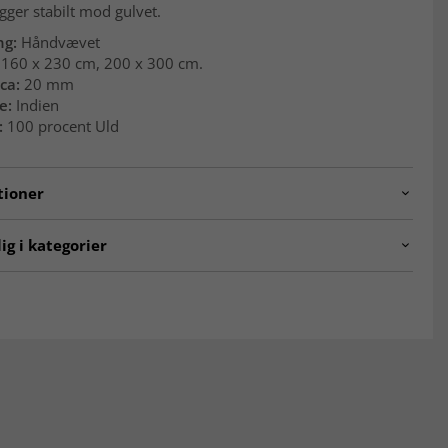
igger stabilt mod gulvet.
ng:
Håndvævet
160 x 230 cm, 200 x 300 cm.
ca:
20 mm
e:
Indien
:
100 procent Uld
tioner
i-design26-charcoal.-H448.P2
ig i kategorier
r
Grå tæpper
00 x 300 cm
Tæpper 160x230 cm
ALE
MODERNE TÆPPER
lære Tæpper
ALLE TÆPPER