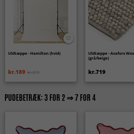
Uldtæppe - Hamilton (hvid)
Uldtæppe - Avafors Woo
(grå/beige)
kr.189
kr.719
kr.219
PUDEBETRÆK: 3 FOR 2 ⇒ 7 FOR 4