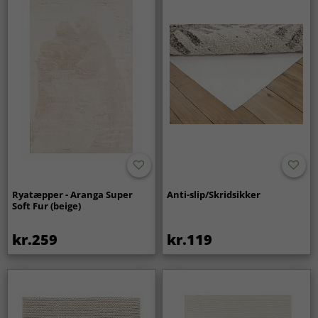
udtryk i lang tid.
Ryatæpper - Aranga Super
Anti-slip/Skridsikker
Soft Fur (beige)
kr.259
kr.119