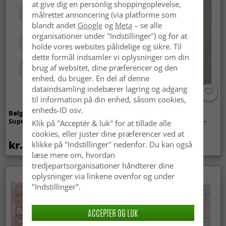
at give dig en personlig shoppingoplevelse,
målrettet annoncering (via platforme som
blandt andet
Google
og
Meta
– se alle
organisationer under "Indstillinger") og for at
holde vores websites pålidelige og sikre. Til
dette formål indsamler vi oplysninger om din
brug af websitet, dine præferencer og den
enhed, du bruger. En del af denne
dataindsamling indebærer lagring og adgang
til information på din enhed, såsom cookies,
enheds-ID osv.
Bølget ryatæppe - Aranga
Tæpper til
Super Soft Fur (beige)
indendørs/udendørs brug -
Klik på "Acceptér & luk" for at tillade alle
Arlo (beige)
cookies, eller juster dine præferencer ved at
kr.369
kr.449
klikke på "Indstillinger" nedenfor. Du kan også
læse mere om, hvordan
tredjepartsorganisationer håndterer dine
oplysninger via linkene ovenfor og under
"Indstillinger".
ACCEPTER OG LUK