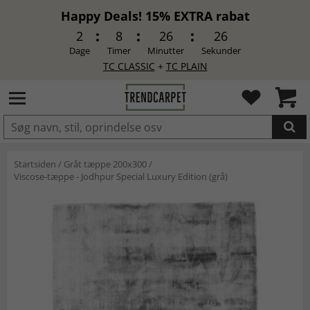
Happy Deals! 15% EXTRA rabat
2
8
26
25
Dage
Timer
Minutter
Sekunder
TC CLASSIC
+
TC PLAIN
LAGT I INDKØBSKURVEN.
Startsiden
/
Gråt tæppe 200x300
/
Viscose-tæppe - Jodhpur Special Luxury Edition (grå)