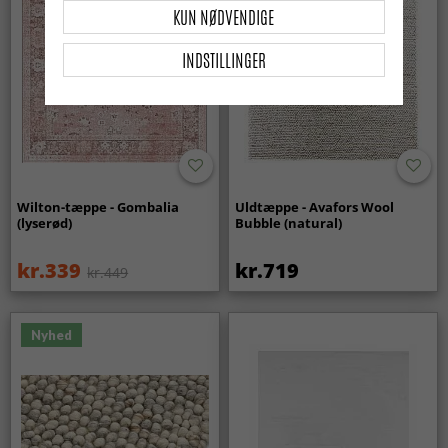
KUN NØDVENDIGE
INDSTILLINGER
Wilton-tæppe - Gombalia
Uldtæppe - Avafors Wool
(lyserød)
Bubble (natural)
kr.339
kr.719
kr.449
Nyhed