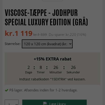
VISCOSE-TÆPPE - JODHPUR
SPECIAL LUXURY EDITION (GRÅ)
kr.1 119
kr.1 339
Du sparer kr.220 (16%)
Størrelse:
+15% EXTRA rabat
2
8
26
25
Dage
Timer
Minutter
Sekunder
Indtast rabatkoden "15EXTRA" ved kassen.
På lager. Afsendes inden for 1-2 hverdage.
Læg i kurv