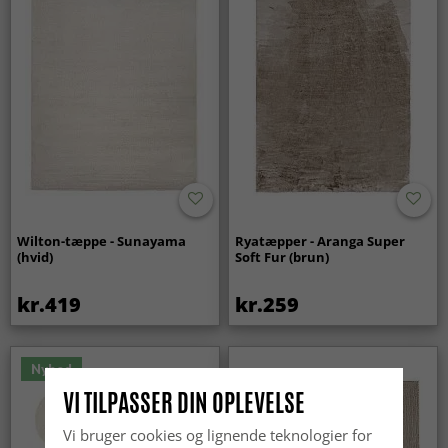
Wilton-tæppe - Sunayama
Ryatæpper - Aranga Super
(hvid)
Soft Fur (brun)
kr.419
kr.259
Nyhed
VI TILPASSER DIN OPLEVELSE
Vi bruger cookies og lignende teknologier for