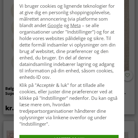
Vi bruger cookies og lignende teknologier for
at give dig en personlig shoppingoplevelse,
målrettet annoncering (via platforme som
blandt andet
Google
og
Meta
– se alle
organisationer under "Indstillinger") og for at
holde vores websites pålidelige og sikre. Til
dette formål indsamler vi oplysninger om din
brug af websitet, dine præferencer og den
enhed, du bruger. En del af denne
dataindsamling indebærer lagring og adgang
til information på din enhed, såsom cookies,
enheds-ID osv.
Klik på "Acceptér & luk" for at tillade alle
Bølget ryatæppe - Aranga
Tæpper til
cookies, eller juster dine præferencer ved at
Super Soft Fur (beige)
indendørs/udendørs brug -
klikke på "Indstillinger" nedenfor. Du kan også
Arlo (beige)
læse mere om, hvordan
kr.369
kr.439
tredjepartsorganisationer håndterer dine
oplysninger via linkene ovenfor og under
"Indstillinger".