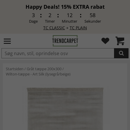
Happy Deals! 15% EXTRA rabat
3
2
12
58
Dage
Timer
Minutter
Sekunder
TC CLASSIC
+
TC PLAIN
LAGT I INDKØBSKURVEN.
Startsiden
/
Gråt tæppe 200x300
/
Wilton-tæppe - Art Silk (lysegrå/beige)