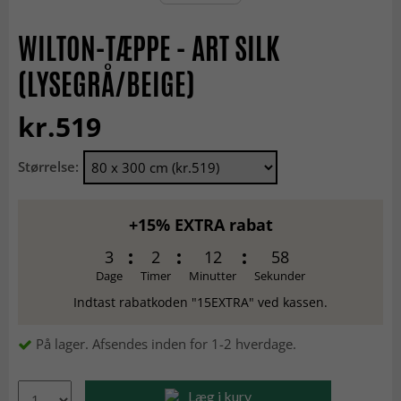
WILTON-TÆPPE - ART SILK
(LYSEGRÅ/BEIGE)
kr.519
Størrelse:
+15% EXTRA rabat
3
2
12
58
Dage
Timer
Minutter
Sekunder
Indtast rabatkoden "15EXTRA" ved kassen.
På lager. Afsendes inden for 1-2 hverdage.
Læg i kurv