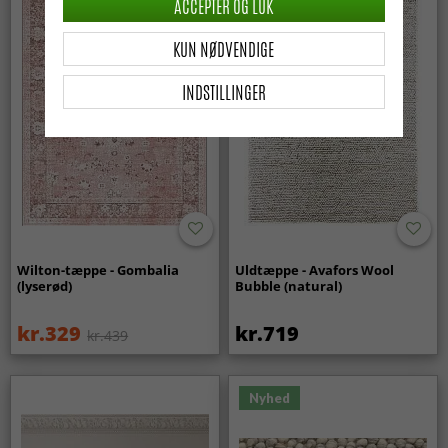
ACCEPTER OG LUK
KUN NØDVENDIGE
INDSTILLINGER
Wilton-tæppe - Gombalia
Uldtæppe - Avafors Wool
(lyserød)
Bubble (natural)
kr.329
kr.719
kr.439
Nyhed