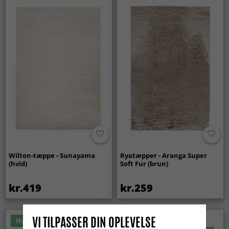
Wilton-tæppe - Sunayama
Ryatæpper - Aranga Super
(hvid)
Soft Fur (brun)
kr.419
kr.259
VI TILPASSER DIN OPLEVELSE
Nyhed