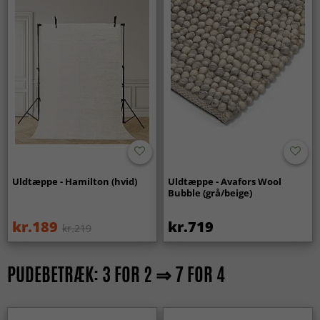
Uldtæppe - Hamilton (hvid)
Uldtæppe - Avafors Wool
Bubble (grå/beige)
kr.189
kr.719
kr.219
PUDEBETRÆK: 3 FOR 2 ⇒ 7 FOR 4