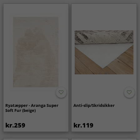
Ja, viskosetæpper er et fremragende valg for dig, der
ønsker et stilfuldt tæppe med eksklusiv fornemmelse. Med
korrekt placering og pleje bevarer tæppet sit smukke
udtryk i lang tid.
Ryatæpper - Aranga Super
Anti-slip/Skridsikker
Soft Fur (beige)
kr.259
kr.119