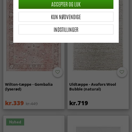
ACCEPTER OG LUK
KUN NØDVENDIGE
INDSTILLINGER
Wilton-tæppe - Gombalia
Uldtæppe - Avafors Wool
(lyserød)
Bubble (natural)
kr.339
kr.719
kr.449
Nyhed