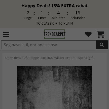
Happy Deals! 15% EXTRA rabat
2
1
4
16
Dage
Timer
Minutter
Sekunder
TC CLASSIC
+
TC PLAIN
LAGT I INDKØBSKURVEN.
Startsiden
/
Gråt tæppe 200x300
/
Wilton-tæppe - Esperia (grå)