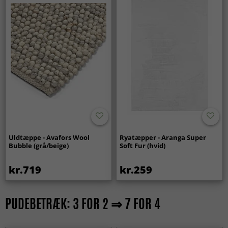
Uldtæppe - Avafors Wool
Ryatæpper - Aranga Super
Bubble (grå/beige)
Soft Fur (hvid)
kr.719
kr.259
PUDEBETRÆK: 3 FOR 2 ⇒ 7 FOR 4