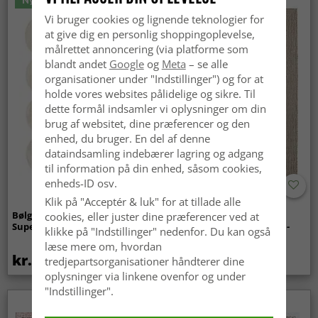
Vi bruger cookies og lignende teknologier for
at give dig en personlig shoppingoplevelse,
målrettet annoncering (via platforme som
blandt andet
Google
og
Meta
– se alle
organisationer under "Indstillinger") og for at
holde vores websites pålidelige og sikre. Til
dette formål indsamler vi oplysninger om din
brug af websitet, dine præferencer og den
enhed, du bruger. En del af denne
dataindsamling indebærer lagring og adgang
til information på din enhed, såsom cookies,
enheds-ID osv.
Klik på "Acceptér & luk" for at tillade alle
Bølget ryatæppe - Aranga
Tæpper til
cookies, eller juster dine præferencer ved at
Super Soft Fur (beige)
indendørs/udendørs brug -
klikke på "Indstillinger" nedenfor. Du kan også
Arlo (beige)
læse mere om, hvordan
kr.369
kr.449
tredjepartsorganisationer håndterer dine
oplysninger via linkene ovenfor og under
"Indstillinger".