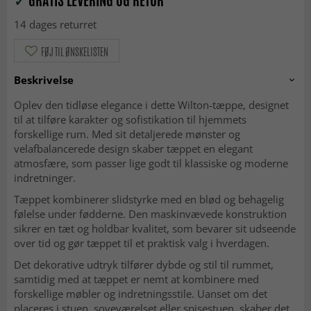
✓
GRATIS LEVERING OG RETUR
14 dages returret
FØJ TIL ØNSKELISTEN
Beskrivelse
Oplev den tidløse elegance i dette Wilton-tæppe, designet
til at tilføre karakter og sofistikation til hjemmets
forskellige rum. Med sit detaljerede mønster og
velafbalancerede design skaber tæppet en elegant
atmosfære, som passer lige godt til klassiske og moderne
indretninger.
Tæppet kombinerer slidstyrke med en blød og behagelig
følelse under fødderne. Den maskinvævede konstruktion
sikrer en tæt og holdbar kvalitet, som bevarer sit udseende
over tid og gør tæppet til et praktisk valg i hverdagen.
Det dekorative udtryk tilfører dybde og stil til rummet,
samtidig med at tæppet er nemt at kombinere med
forskellige møbler og indretningsstile. Uanset om det
placeres i stuen, soveværelset eller spisestuen, skaber det