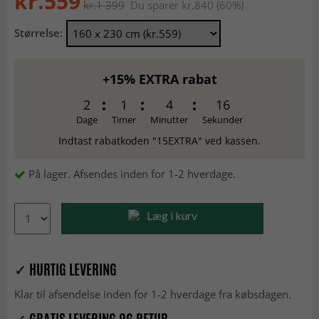
kr.559
kr.1 399
Du sparer kr.840 (60%)
Størrelse:
+15% EXTRA rabat
2
1
4
16
Dage
Timer
Minutter
Sekunder
Indtast rabatkoden "15EXTRA" ved kassen.
På lager. Afsendes inden for 1-2 hverdage.
Læg i kurv
✓
HURTIG LEVERING
Klar til afsendelse inden for 1-2 hverdage fra købsdagen.