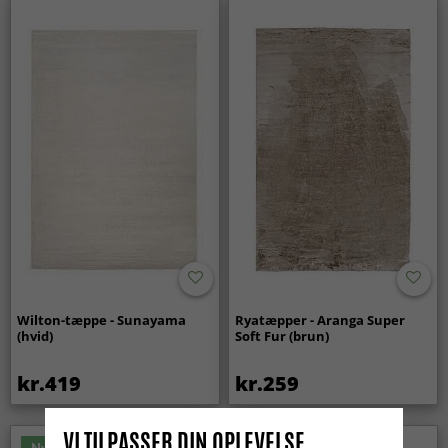
Wilton-tæppe - Sunayama
Ryatæpper - Aranga Super
(hvid)
Soft Fur (brun)
kr.419
kr.259
VI TILPASSER DIN OPLEVELSE
Nyhed