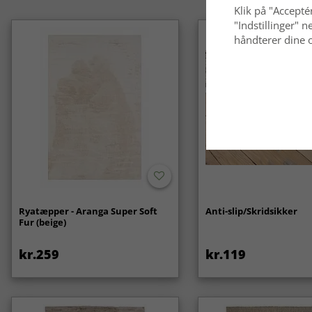
Klik på "Acceptér
"Indstillinger"
håndterer dine o
Ryatæpper - Aranga Super Soft
Anti-slip/Skridsikker
Fur (beige)
kr.259
kr.119