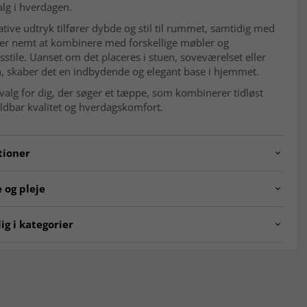
alg i hverdagen.
tive udtryk tilfører dybde og stil til rummet, samtidig med
 er nemt at kombinere med forskellige møbler og
sstile. Uanset om det placeres i stuen, soveværelset eller
n, skaber det en indbydende og elegant base i hjemmet.
 valg for dig, der søger et tæppe, som kombinerer tidløst
ldbar kvalitet og hverdagskomfort.
tioner
.gobi.grey/white.160x230
 og pleje
lse
Indendørs
ig i kategorier
Stue, Soveværelse, Køkken, Entré
rpet Vintage Luxury ☆
Tæpper til stuen
er
per
Grå tæpper
e
10 mm, Lav luv
00 x 300 cm
Tæpper 160x230 cm
remstillet af polyester er ekstremt slidstærkt og nemt at