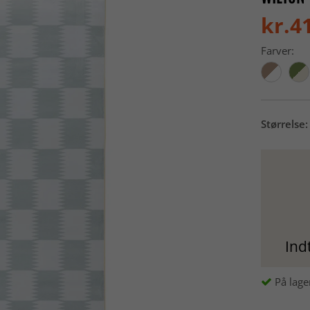
kr.4
Farver:
Størrelse:
Ind
På lage