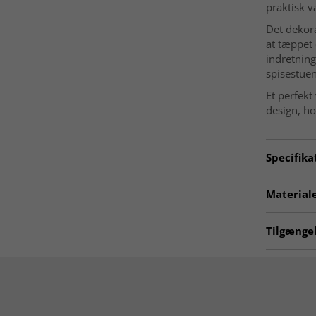
praktisk v
Det dekora
at tæppet
indretning
spisestue
Et perfekt
design, ho
Specifika
Artno:
KH
Materiale
Anvende
MATERIALE
Tilgængel
Polyester
Rum
☆ Trendca
Størrels
Hvide tæp
Tykkels
Tæpper 2
Et tæppe f