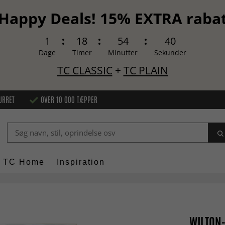
Happy Deals! 15% EXTRA raba
1
18
54
38
Dage
Timer
Minutter
Sekunder
TC CLASSIC
+
TC PLAIN
URRET
OVER 10 000 TÆPPER
TC Home
Inspiration
WILTON-