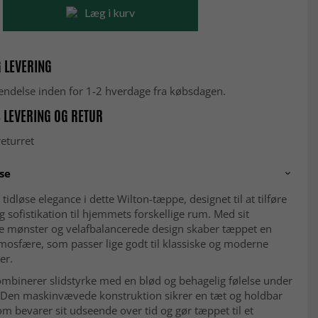
Læg i kurv
 LEVERING
fsendelse inden for 1-2 hverdage fra købsdagen.
 LEVERING OG RETUR
eturret
se
tidløse elegance i dette Wilton-tæppe, designet til at tilføre
g sofistikation til hjemmets forskellige rum. Med sit
de mønster og velafbalancerede design skaber tæppet en
mosfære, som passer lige godt til klassiske og moderne
er.
mbinerer slidstyrke med en blød og behagelig følelse under
 Den maskinvævede konstruktion sikrer en tæt og holdbar
som bevarer sit udseende over tid og gør tæppet til et