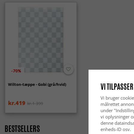
-70%
VI TILPASSER
Wilton-tæppe - Gobi (grå/hvid)
Vi bruger cookie
kr.419
kr.1 399
målrettet annon
under "Indstilli
vi oplysninger o
denne dataindsa
BESTSELLERS
enheds-ID osv.