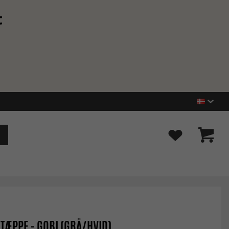
t
TÆPPE - GOBI (GRÅ/HVID)