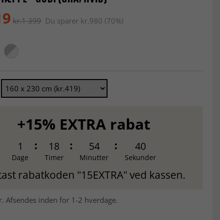
19
kr.1 399
Du sparer kr.980 (70%)
+15% EXTRA rabat
1
18
54
38
Dage
Timer
Minutter
Sekunder
tast rabatkoden "15EXTRA" ved kassen.
r. Afsendes inden for 1-2 hverdage.