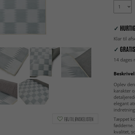
✓
HURTIG
Klar til a
✓
GRATIS
14 dages r
Beskrivel
Oplev den 
karakter o
detaljere
elegant at
indretning
FØJ TIL ØNSKELISTEN
Tæppet ko
fødderne.
kvalitet, 