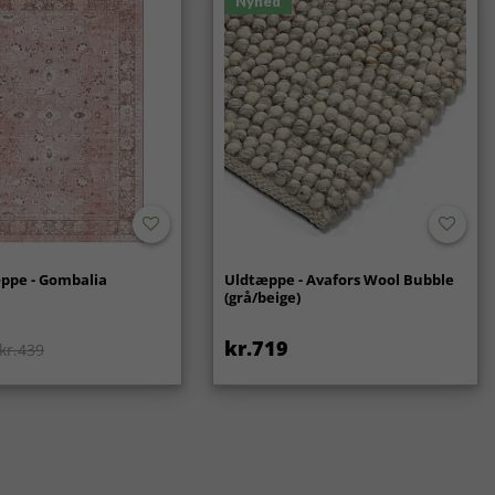
Nyhed
ppe - Gombalia
Uldtæppe - Avafors Wool Bubble
(grå/beige)
kr.719
kr.439