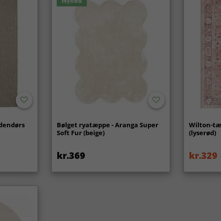
Nyhed
udendørs
Bølget ryatæppe - Aranga Super
Wilton-tæ
Soft Fur (beige)
(lyserød)
kr.369
kr.329