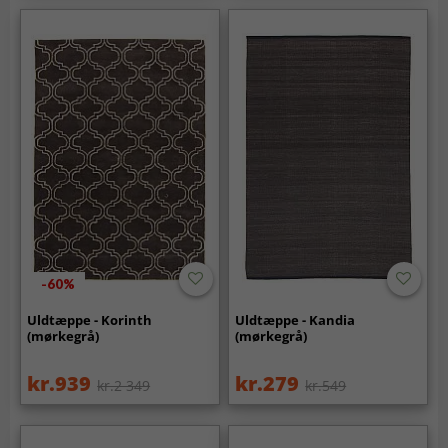
-60%
Uldtæppe - Korinth
Uldtæppe - Kandia
(mørkegrå)
(mørkegrå)
kr.939
kr.279
kr.2 349
kr.549