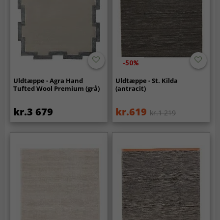
-50%
Uldtæppe - Agra Hand
Uldtæppe - St. Kilda
Tufted Wool Premium (grå)
(antracit)
kr.3 679
kr.619
kr.1 219