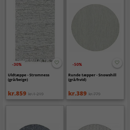
-30%
-50%
Uldtæppe - Stromness
Runde tæpper - Snowshill
(grå/beige)
(grå/hvid)
kr.859
kr.389
kr.1 219
kr.779