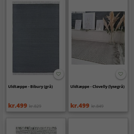
Uldtæppe - Bibury (grå)
Uldtæppe - Clovelly (lysegrå)
kr.499
kr.499
kr.829
kr.849