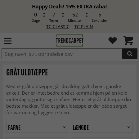
Happy Deals! 15% EXTRA rabat
0
7
52
3
Dage
Timer
Minutter
Sekunder
TC CLASSIC
+
TC PLAIN
LAGT I INDKØBSKURVEN.
GRÅT ULDTÆPPE
Med et gråt uldtæppe går du aldrig galt i byen, ganske
enkelt. Der er intet bedre end at komme hjem på en kold
vinterdag og putte sig i sofaen. Her er et gråt uldtæppe din
bedste makker. Med et gråt uldtæppe er der både sørget
for varmen og hyggen i stuen.
FARVE
LÆNGDE