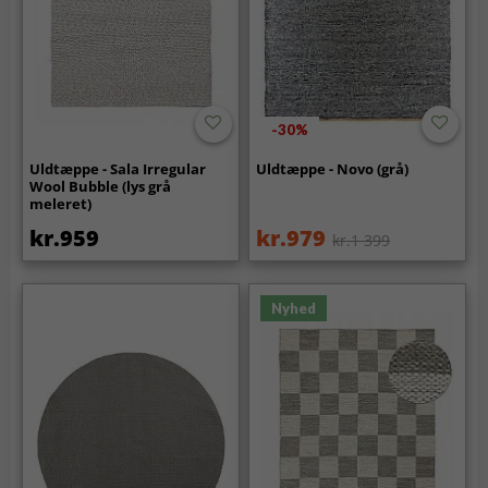
-30%
Uldtæppe - Sala Irregular
Uldtæppe - Novo (grå)
Wool Bubble (lys grå
meleret)
kr.959
kr.979
kr.1 399
Nyhed