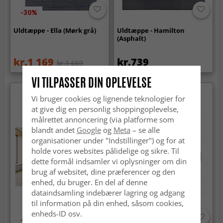
-30%
Uldtæppe - Ella (Mørk grå)
Uldtæppe - Hamilton
(Asphalt)
kr.1 169
kr.739
kr.1 669
VI TILPASSER DIN OPLEVELSE
Vi bruger cookies og lignende teknologier for
at give dig en personlig shoppingoplevelse,
målrettet annoncering (via platforme som
blandt andet
Google
og
Meta
– se alle
organisationer under "Indstillinger") og for at
holde vores websites pålidelige og sikre. Til
dette formål indsamler vi oplysninger om din
brug af websitet, dine præferencer og den
enhed, du bruger. En del af denne
dataindsamling indebærer lagring og adgang
til information på din enhed, såsom cookies,
enheds-ID osv.
-50%
-50%