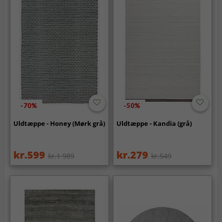
-70%
-50%
Uldtæppe - Honey (Mørk grå)
Uldtæppe - Kandia (grå)
kr.599
kr.279
kr.1 989
kr.549