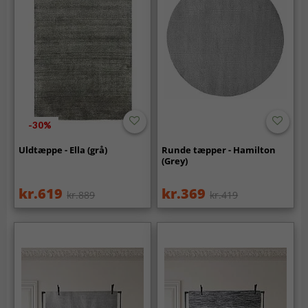
-30%
Uldtæppe - Ella (grå)
Runde tæpper - Hamilton
(Grey)
kr.619
kr.369
kr.889
kr.419