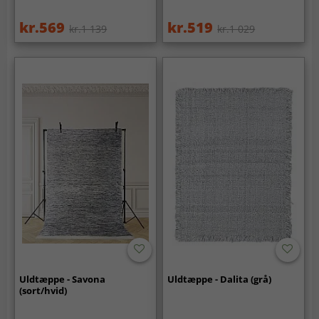
kr.569
kr.519
kr.1 139
kr.1 029
Uldtæppe - Savona
Uldtæppe - Dalita (grå)
(sort/hvid)