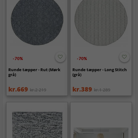
-70%
-70%
Runde tæpper - Rut (Mørk
Runde tæpper - Long Stitch
grå)
(grå)
kr.669
kr.389
kr.2 219
kr.1 289