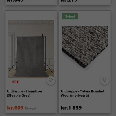
Nyhed
-50%
Uldtæppe - Hamilton
Uldtæppe - Talvia Braided
(Steeple Grey)
Wool (mørkegrå)
kr.669
kr.1 839
kr.739