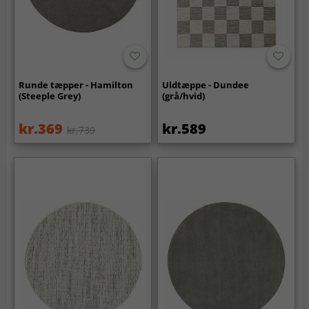
Runde tæpper - Hamilton
Uldtæppe - Dundee
(Steeple Grey)
(grå/hvid)
kr.369
kr.589
kr.739