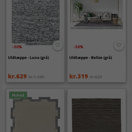
-50%
-50%
Uldtæppe - Luna (grå)
Uldtæppe - Belize (grå)
kr.629
kr.319
kr.1 249
kr.629
Nyhed