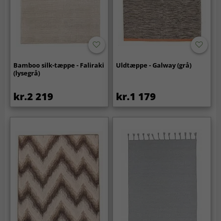
Bamboo silk-tæppe - Faliraki
Uldtæppe - Galway (grå)
(lysegrå)
kr.2 219
kr.1 179