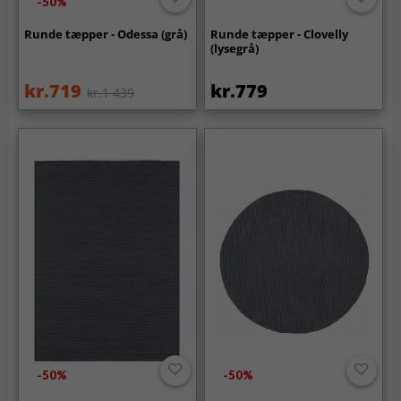
-50%
Runde tæpper - Odessa (grå)
Runde tæpper - Clovelly
(lysegrå)
kr.719
kr.779
kr.1 439
-50%
-50%