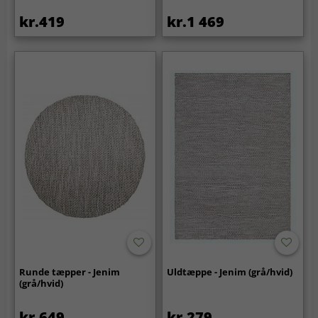
kr.419
kr.1 469
Runde tæpper - Jenim
Uldtæppe - Jenim (grå/hvid)
(grå/hvid)
kr.649
kr.279