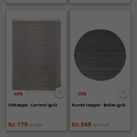
-60%
-70%
Uldtæppe - Cartmel (grå)
Runde tæpper - Belize (grå)
kr.179
kr.349
kr.439
kr.1 139