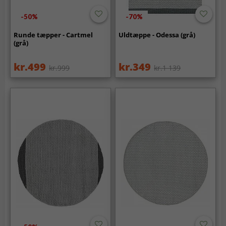
-50%
-70%
Runde tæpper - Cartmel
Uldtæppe - Odessa (grå)
(grå)
kr.499
kr.349
kr.999
kr.1 139