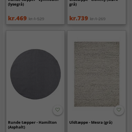
(lysegrå)
grå)
kr.469
kr.739
kr.1 529
kr.1 269
Runde tæpper - Hamilton
Uldtæppe - Mesra (grå)
(Asphalt)