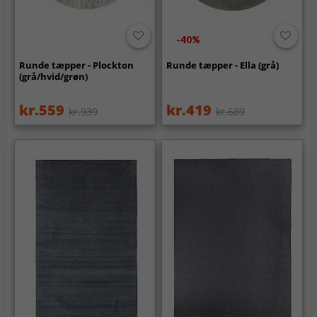
-40%
Runde tæpper - Plockton
Runde tæpper - Ella (grå)
(grå/hvid/grøn)
kr.559
kr.419
kr.939
kr.689