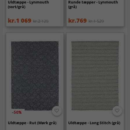
Uldtæppe - Lynmouth
Runde tæpper - Lynmouth
(sort/grå)
(grå)
kr.1 069
kr.769
kr.2 129
kr.1 529
-50%
Uldtæppe - Rut (Mørk grå)
Uldtæppe - Long Stitch (grå)