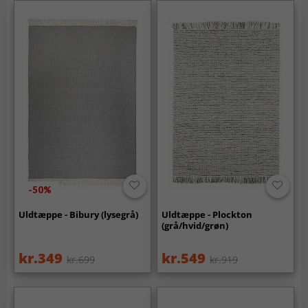
-50%
Uldtæppe - Bibury (lysegrå)
Uldtæppe - Plockton
(grå/hvid/grøn)
kr.349
kr.549
kr.699
kr.919