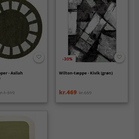
-30%
er - Asilah
Wilton-tæppe - Kivik (grøn)
)
kr.469
kr.1 319
kr.659