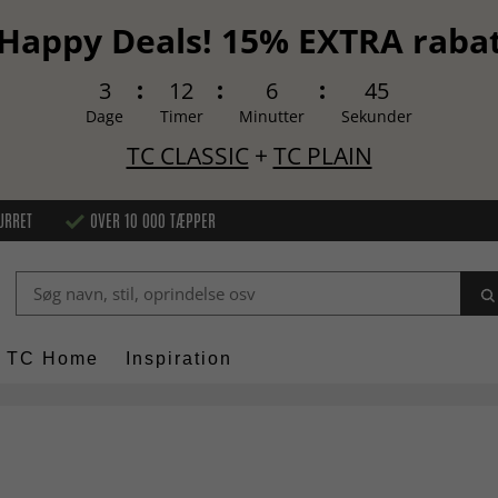
Happy Deals! 15% EXTRA raba
3
12
6
44
Dage
Timer
Minutter
Sekunder
TC CLASSIC
+
TC PLAIN
URRET
OVER 10 000 TÆPPER
TC Home
Inspiration