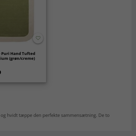
 Puri Hand Tufted
ium (grøn/creme)
9
ønt og hvidt tæppe den perfekte sammensætning. De to