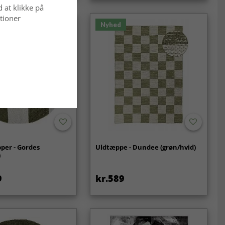
d at klikke på
tioner
Nyhed
per - Gordes
Uldtæppe - Dundee (grøn/hvid)
)
9
kr.589