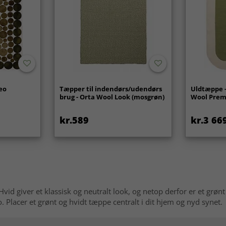
eo
Tæpper til indendørs/udendørs
Uldtæppe -
brug - Orta Wool Look (mosgrøn)
Wool Prem
kr.589
kr.3 66
Hvid giver et klassisk og neutralt look, og netop derfor er et gr
o. Placer et grønt og hvidt tæppe centralt i dit hjem og nyd synet.