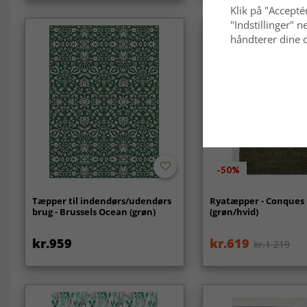
Klik på "Acceptér
"Indstillinger"
håndterer dine o
-50%
Tæpper til indendørs/udendørs
Ryatæpper - Conques
brug - Brussels Ocean (grøn)
(grøn/hvid)
kr.959
kr.619
kr.1 219