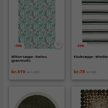
-70%
-50%
Wilton-tæppe - Evelina
Kludetæppe - Wimble
(grøn/multi)
kr.419
kr.79
kr.1 399
kr.169