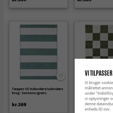
VI TILPASSER
Vi bruger cookie
målrettet annon
Tæpper til indendørs/udendørs
Ryatæpper - Gordes (g
brug - Santana (grøn)
under "Indstilli
vi oplysninger o
denne dataindsa
kr.369
kr.1 869
enheds-ID osv.