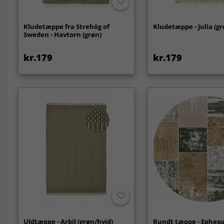
Kludetæppe fra Strehög of
Kludetæppe - Julia (gr
Sweden - Havtorn (grøn)
kr.179
kr.179
Uldtæppe - Arbil (grøn/hvid)
Rundt tæppe - Ephesu