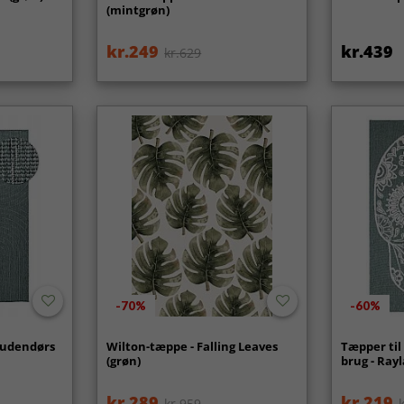
(mintgrøn)
kr.249
kr.439
kr.629
-70%
-60%
/udendørs
Wilton-tæppe - Falling Leaves
Tæpper ti
(grøn)
brug - Rayl
kr.289
kr.219
kr.959