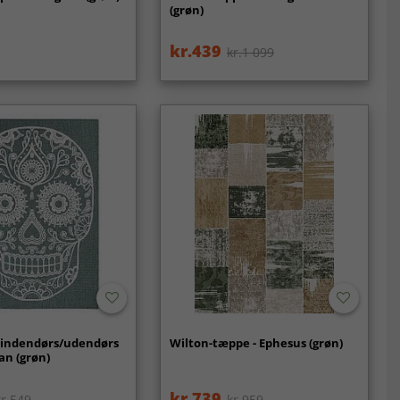
(grøn)
kr.439
kr.1 099
l indendørs/udendørs
Wilton-tæppe - Ephesus (grøn)
an (grøn)
kr.739
kr.549
kr.959