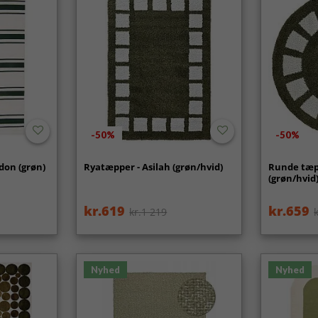
-50%
-50%
don (grøn)
Ryatæpper - Asilah (grøn/hvid)
Runde tæpp
(grøn/hvid
kr.619
kr.659
kr.1 219
Nyhed
Nyhed