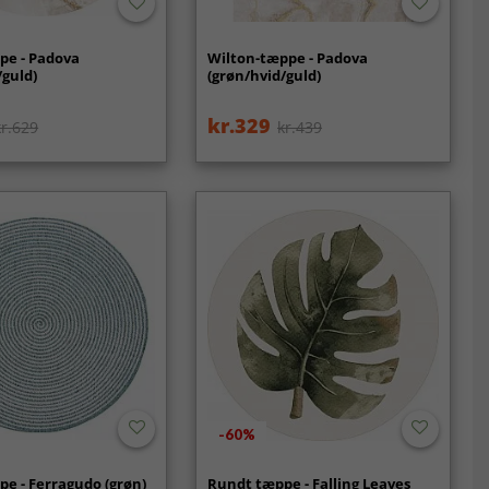
pe - Padova
Wilton-tæppe - Padova
/guld)
(grøn/hvid/guld)
kr.329
kr.629
kr.439
-60%
e - Ferragudo (grøn)
Rundt tæppe - Falling Leaves