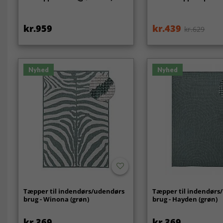
kr.959
kr.439
kr.629
Nyhed
Nyhed
Tæpper til indendørs/udendørs
Tæpper til indendørs
brug - Winona (grøn)
brug - Hayden (grøn)
kr.369
kr.369