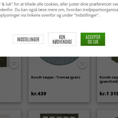
 & luk" for at tillade alle cookies, eller juster dine præferencer ve
 nedenfor. Du kan også læse mere om, hvordan tredjepartsorganisa
plysninger via linkene ovenfor og under "Indstillinger".
KUN
ACCEPTER
INDSTILLINGER
NØDVENDIGE
OG LUK
Rundt tæppe - Tromsø (grøn)
Runde tæp
(grøn/hvid
kr.439
kr.1 31