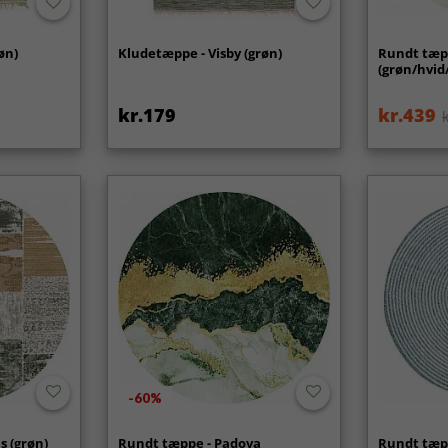
øn)
Kludetæppe - Visby (grøn)
Rundt tæp
(grøn/hvid
kr.179
kr.439
-60%
s (grøn)
Rundt tæppe - Padova
Rundt tæpp