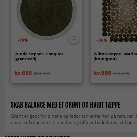
-50%
-50%
Runde tæpper - Conques
Wilton-tæppe - Marin
(grøn/hvid)
(brun/grøn)
kr.659
kr.699
kr.1 319
kr.1 399
SKAB BALANCE MED ET GRØNT OG HVIDT TÆPPE
Grønt er godt for øjnene og leder tankerne hen på naturen. 
nuancer balancerer hinanden og tilføjer både farve, stil og r