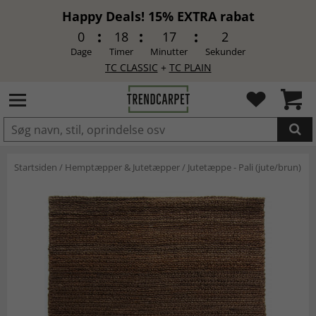
Happy Deals! 15% EXTRA rabat
0
18
17
1
Dage
Timer
Minutter
Sekunder
TC CLASSIC
+
TC PLAIN
LAGT I INDKØBSKURVEN.
Startsiden
/
Hemptæpper & Jutetæpper
/
Jutetæppe - Pali (jute/brun)