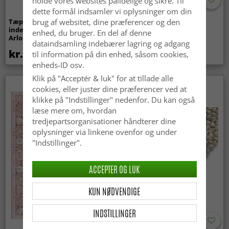
holde vores websites pålidelige og sikre. Til
dette formål indsamler vi oplysninger om din
Tæpper til
Bølget ryatæppe - Aranga
brug af websitet, dine præferencer og den
indendørs/udendørs brug -
Super Soft Fur (beige)
enhed, du bruger. En del af denne
Arlo (beige)
dataindsamling indebærer lagring og adgang
kr.439
kr.369
til information på din enhed, såsom cookies,
enheds-ID osv.
Klik på "Acceptér & luk" for at tillade alle
Nyhed
cookies, eller juster dine præferencer ved at
klikke på "Indstillinger" nedenfor. Du kan også
læse mere om, hvordan
tredjepartsorganisationer håndterer dine
oplysninger via linkene ovenfor og under
"Indstillinger".
ACCEPTER OG LUK
KUN NØDVENDIGE
INDSTILLINGER