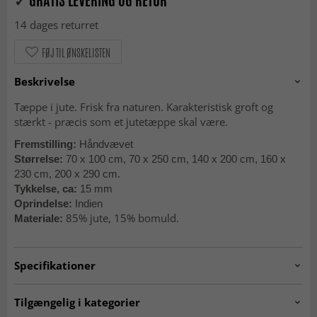
✓
GRATIS LEVERING OG RETUR
14 dages returret
FØJ TIL ØNSKELISTEN
Beskrivelse
Tæppe i jute. Frisk fra naturen. Karakteristisk groft og
stærkt - præcis som et jutetæppe skal være.
Fremstilling:
Håndvævet
Størrelse:
70 x 100 cm, 70 x 250 cm, 140 x 200 cm, 160 x
230 cm, 200 x 290 cm.
Tykkelse, ca:
15 mm
Oprindelse:
Indien
85% jute, 15% bomuld.
Materiale:
Specifikationer
Artno:
RP-717.pali.jute/brown-2
Tilgængelig i kategorier