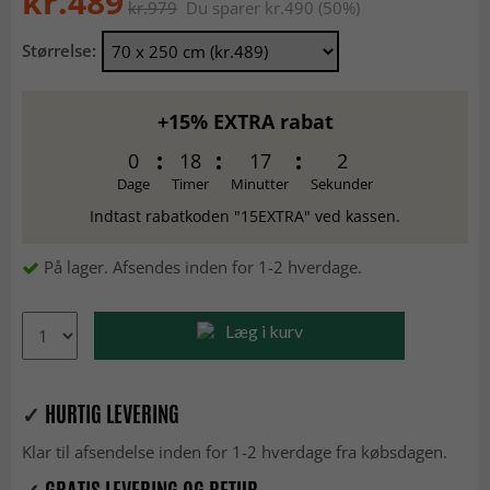
kr.489
kr.979
Du sparer kr.490 (50%)
Størrelse:
+15% EXTRA rabat
0
18
17
1
Dage
Timer
Minutter
Sekunder
Indtast rabatkoden "15EXTRA" ved kassen.
På lager. Afsendes inden for 1-2 hverdage.
Læg i kurv
✓
HURTIG LEVERING
Klar til afsendelse inden for 1-2 hverdage fra købsdagen.