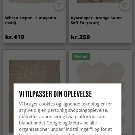
Wilton-tæppe - Sunayama
Ryatæpper - Aranga Super
(hvid)
Soft Fur (brun)
kr.419
kr.259
Nyhed
VI TILPASSER DIN OPLEVELSE
Vi bruger cookies og lignende teknologier for
at give dig en personlig shoppingoplevelse,
målrettet annoncering (via platforme som
blandt andet
Google
og
Meta
– se alle
organisationer under "Indstillinger") og for at