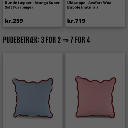
Runde tæpper - Aranga Super
Uldtæppe - Avafors Wool
Soft Fur (beige)
Bubble (natural)
kr.259
kr.719
PUDEBETRÆK: 3 FOR 2 ⇒ 7 FOR 4