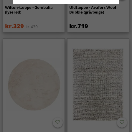
Wilton-tæppe - Gombalia
Uldtæppe - Avafors Wool
(lyserød)
Bubble (grå/beige)
kr.329
kr.719
kr.439