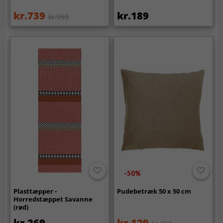
kr.739
kr.189
kr.959
-50%
Plasttæpper -
Pudebetræk 50 x 50 cm
Horredstæppet Savanne
(rød)
kr.269
kr.129