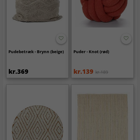
Pudebetræk - Brynn (beige)
Puder - Knot (rød)
kr.369
kr.139
kr.189