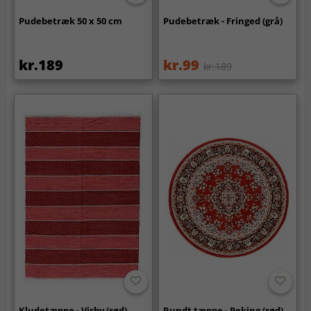
Pudebetræk 50 x 50 cm
Pudebetræk - Fringed (grå)
kr.189
kr.99
kr.189
Kludetæppe - Visby (rød)
Rundt tæppe - Peking (rød)