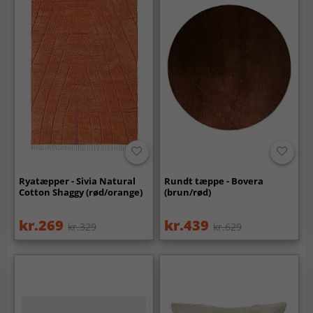
Ryatæpper - Sivia Natural
Rundt tæppe - Bovera
Cotton Shaggy (rød/orange)
(brun/rød)
kr.269
kr.439
kr.329
kr.629