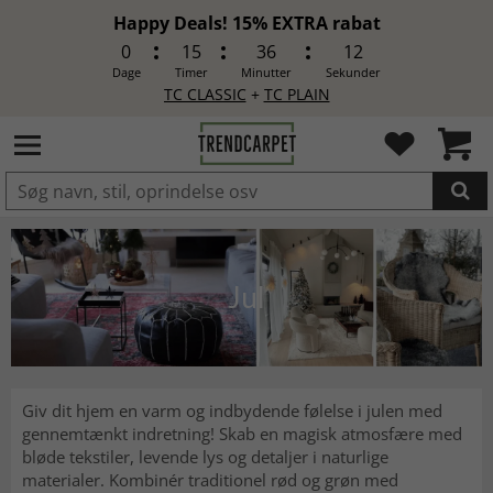
Happy Deals! 15% EXTRA rabat
0
15
36
10
Dage
Timer
Minutter
Sekunder
TC CLASSIC
+
TC PLAIN
LAGT I INDKØBSKURVEN.
Jul
Giv dit hjem en varm og indbydende følelse i julen med
gennemtænkt indretning! Skab en magisk atmosfære med
bløde tekstiler, levende lys og detaljer i naturlige
materialer. Kombinér traditionel rød og grøn med