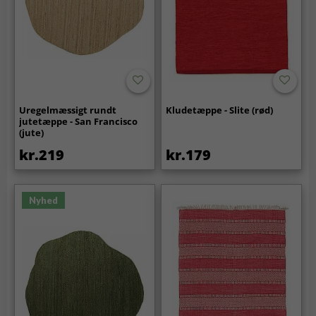
Uregelmæssigt rundt
Kludetæppe - Slite (rød)
jutetæppe - San Francisco
(jute)
kr.219
kr.179
Nyhed