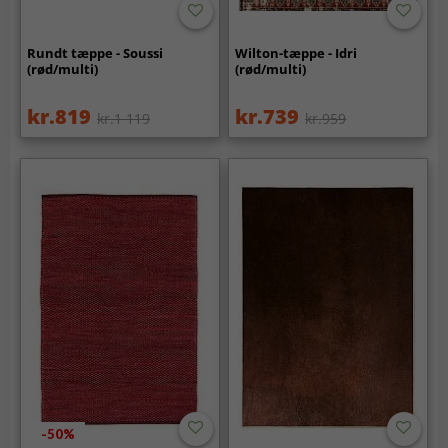
Rundt tæppe - Soussi
Wilton-tæppe - Idri
(rød/multi)
(rød/multi)
kr.819
kr.739
kr.1 119
kr.959
-50%