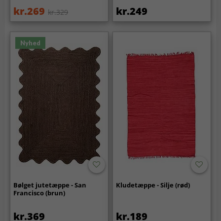
kr.269
kr.249
kr.329
Nyhed
Bølget jutetæppe - San
Kludetæppe - Silje (rød)
Francisco (brun)
kr.369
kr.189