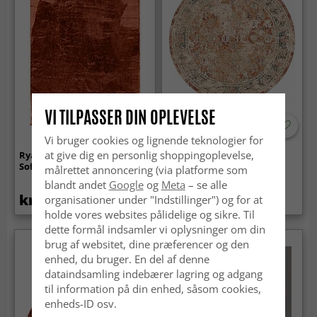
VI TILPASSER DIN OPLEVELSE
Vi bruger cookies og lignende teknologier for
at give dig en personlig shoppingoplevelse,
Ryatæpper - Aranga Super
Rundt tæppe - Douz
Soft Fur (rød)
(rød/multi)
målrettet annoncering (via platforme som
blandt andet
Google
og
Meta
– se alle
kr.259
kr.439
organisationer under "Indstillinger") og for at
kr.629
holde vores websites pålidelige og sikre. Til
dette formål indsamler vi oplysninger om din
brug af websitet, dine præferencer og den
enhed, du bruger. En del af denne
dataindsamling indebærer lagring og adgang
til information på din enhed, såsom cookies,
enheds-ID osv.