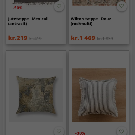
-50%
Jutetæppe - Mexicali
Wilton-tæppe - Douz
(antracit)
(rød/multi)
kr.219
kr.1 469
kr.419
kr.1 839
-30%