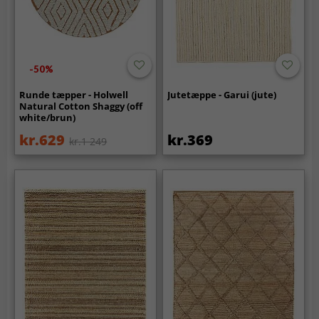
-50%
Runde tæpper - Holwell
Jutetæppe - Garui (jute)
Natural Cotton Shaggy (off
white/brun)
kr.629
kr.369
kr.1 249