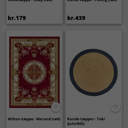
kr.179
kr.439
Wilton-tæppe - Marand (rød)
Runde tæpper - Taki
(jute/blå)