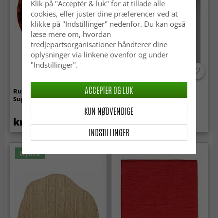
Klik på "Acceptér & luk" for at tillade alle
cookies, eller juster dine præferencer ved at
klikke på "Indstillinger" nedenfor. Du kan også
læse mere om, hvordan
tredjepartsorganisationer håndterer dine
oplysninger via linkene ovenfor og under
"Indstillinger".
ACCEPTER OG LUK
Runde tæpper - Aranga
Lysestage S - Zuri (rød)
Super Soft Fur (rød)
KUN NØDVENDIGE
kr.479
kr.79
kr.99
INDSTILLINGER
Nyhed