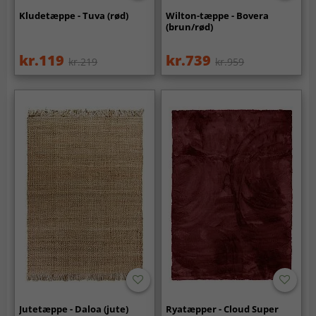
Kludetæppe - Tuva (rød)
Wilton-tæppe - Bovera
(brun/rød)
kr.119
kr.739
kr.219
kr.959
Jutetæppe - Daloa (jute)
Ryatæpper - Cloud Super