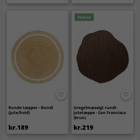
Nyhed
Runde tæpper - Bundi
Uregelmæssigt rundt
(jute/hvid)
jutetæppe - San Francisco
(brun)
kr.189
kr.219