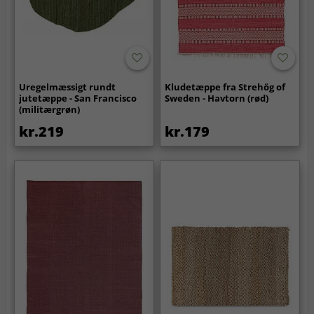
Uregelmæssigt rundt
Kludetæppe fra Strehög of
jutetæppe - San Francisco
Sweden - Havtorn (rød)
(militærgrøn)
kr.219
kr.179