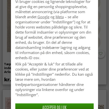
Vi bruger cookies og lignende teknologier for
at give dig en personlig shoppingoplevelse,
målrettet annoncering (via platforme som
blandt andet
Google
og
Meta
– se alle
organisationer under "Indstillinger") og for at
holde vores websites pålidelige og sikre. Til
dette formål indsamler vi oplysninger om din
brug af websitet, dine præferencer og den
enhed, du bruger. En del af denne
dataindsamling indebærer lagring og adgang
til information på din enhed, såsom cookies,
enheds-ID osv.
Klik på "Acceptér & luk" for at tillade alle
Tæpper til
Bølget ryatæppe - Aranga
indendørs/udendørs brug -
Super Soft Fur (beige)
cookies, eller juster dine præferencer ved at
Arlo (beige)
klikke på "Indstillinger" nedenfor. Du kan også
kr.439
kr.369
læse mere om, hvordan
tredjepartsorganisationer håndterer dine
oplysninger via linkene ovenfor og under
"Indstillinger".
Nyhed
ACCEPTER OG LUK