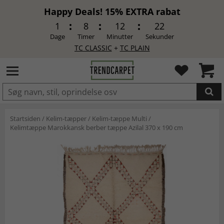
Happy Deals! 15% EXTRA rabat
1
8
12
21
Dage
Timer
Minutter
Sekunder
TC CLASSIC
+
TC PLAIN
LAGT I INDKØBSKURVEN.
Startsiden
/
Kelim-tæpper
/
Kelim-tæppe Multi
/
Kelimtæppe Marokkansk berber tæppe Azilal 370 x 190 cm