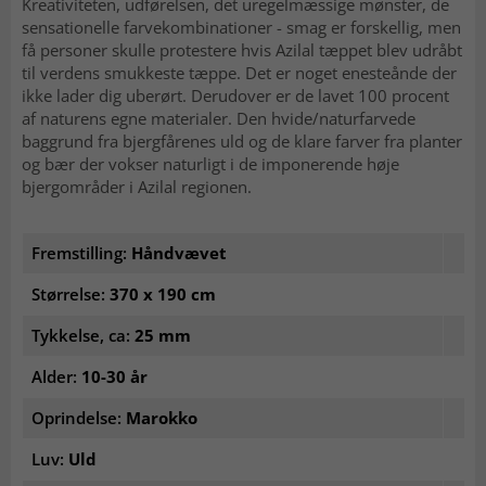
Kreativiteten, udførelsen, det uregelmæssige mønster, de
sensationelle farvekombinationer - smag er forskellig, men
få personer skulle protestere hvis Azilal tæppet blev udråbt
til verdens smukkeste tæppe. Det er noget enesteånde der
ikke lader dig uberørt. Derudover er de lavet 100 procent
af naturens egne materialer. Den hvide/naturfarvede
baggrund fra bjergfårenes uld og de klare farver fra planter
og bær der vokser naturligt i de imponerende høje
bjergområder i Azilal regionen.
Fremstilling:
Håndvævet
Størrelse:
370 x 190 cm
Tykkelse, ca:
25 mm
Alder:
10-30 år
Oprindelse:
Marokko
Luv:
Uld