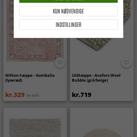
KUN NØDVENDIGE
INDSTILLINGER
Wilton-tæppe - Gombalia
Uldtæppe - Avafors Wool
(lyserød)
Bubble (grå/beige)
kr.329
kr.719
kr.439