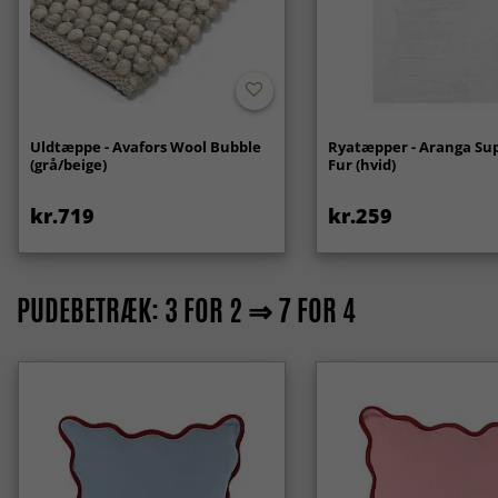
Uldtæppe - Avafors Wool Bubble
Ryatæpper - Aranga Sup
(grå/beige)
Fur (hvid)
kr.719
kr.259
PUDEBETRÆK: 3 FOR 2 ⇒ 7 FOR 4