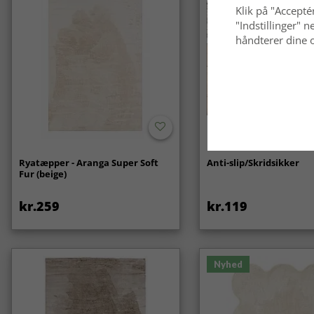
Klik på "Acceptér
"Indstillinger"
håndterer dine o
Ryatæpper - Aranga Super Soft
Anti-slip/Skridsikker
Fur (beige)
kr.259
kr.119
Nyhed