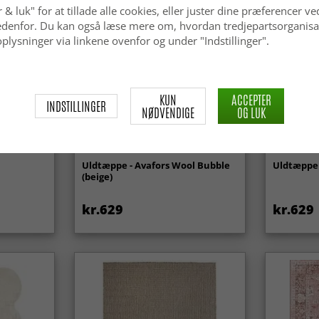
 & luk" for at tillade alle cookies, eller juster dine præferencer ve
 nedenfor. Du kan også læse mere om, hvordan tredjepartsorganisa
plysninger via linkene ovenfor og under "Indstillinger".
KUN
ACCEPTER
INDSTILLINGER
NØDVENDIGE
OG LUK
Uldtæppe - Avafors Wool Bubble
Uldtæppe 
(beige)
kr.629
kr.629