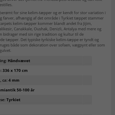
stilles.
 berømt for sine kelim-tæpper og er kendt for stor variation i
g farver, afhængig af det område i Tyrkiet tæppet stammer
carpets kelim-tæpper kommer blandt andet fra Jijim,
alikesir, Canakkale, Oushak, Denizli, Antalya med mere og
n bidrager med sin rige tradition og kultur til de
e tæpper. Det typiske tyrkiske kelim-tæppe er tyndt og
bruges både som dekoration over sofaen, vægpynt eller som
gulvet.
ling:
Håndvævet
e:
336 x 170 cm
, ca:
4 mm
miantik 50-100 år
lse:
Tyrkiet