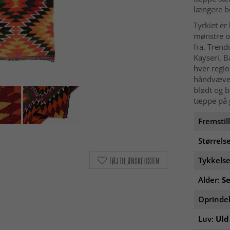
længere be
Tyrkiet er
mønstre o
fra. Trend
Kayseri, B
hver regio
håndvæved
blødt og 
tæppe på 
Fremstil
Størrels
Tykkelse
FØJ TIL ØNSKELISTEN
Alder:
Se
Oprinde
Luv:
Uld