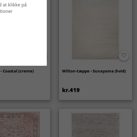
d at klikke på
tioner
- Coastal (creme)
Wilton-tæppe - Sunayama (hvid)
kr.419