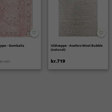
ppe - Gombalia
Uldtæppe - Avafors Wool Bubble
(natural)
kr.719
kr.449