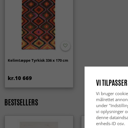
Kelimtæppe Tyrkisk 336 x 170 cm
kr.10 669
VI TILPASSER
Vi bruger cookie
målrettet annon
BESTSELLERS
under "Indstilli
vi oplysninger o
denne dataindsa
enheds-ID osv.