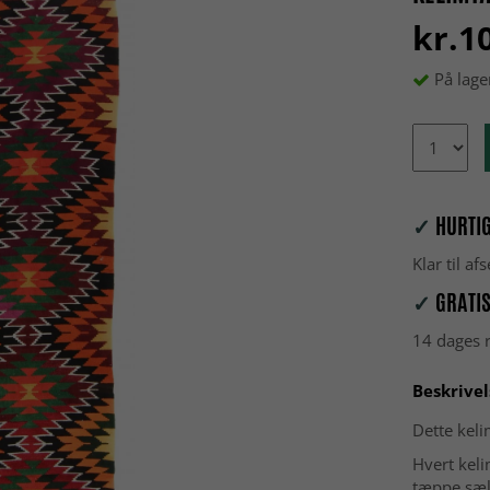
kr.1
På lage
✓
HURTIG
Klar til a
✓
GRATIS
14 dages r
Beskrivel
Dette kel
Hvert keli
tæppe sælg