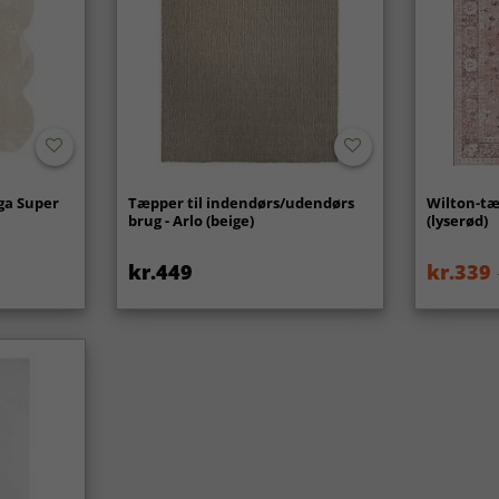
ga Super
Tæpper til indendørs/udendørs
Wilton-tæ
brug - Arlo (beige)
(lyserød)
kr.449
kr.339