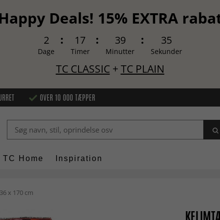
Happy Deals! 15% EXTRA raba
2
17
39
34
Dage
Timer
Minutter
Sekunder
TC CLASSIC
+
TC PLAIN
URRET
OVER 10 000 TÆPPER
TC Home
Inspiration
36 x 170 cm
KELIMTÆ