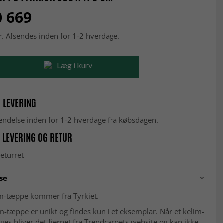
0 669
r. Afsendes inden for 1-2 hverdage.
Læg i kurv
 LEVERING
fsendelse inden for 1-2 hverdage fra købsdagen.
 LEVERING OG RETUR
eturret
se
im-tæppe kommer fra Tyrkiet.
m-tæppe er unikt og findes kun i et eksemplar. Når et kelim-
es bliver det fjernet fra Trendcarpets website og kan ikke