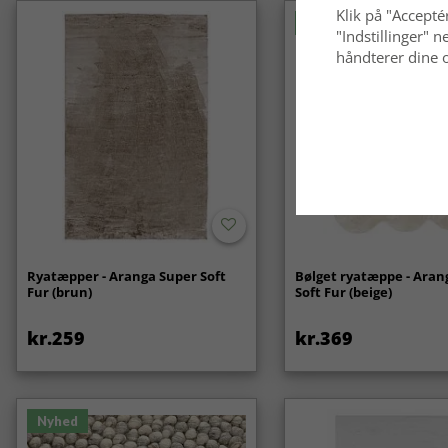
Klik på "Acceptér
Nyhed
"Indstillinger"
håndterer dine o
Ryatæpper - Aranga Super Soft
Bølget ryatæppe - Aran
Fur (brun)
Soft Fur (beige)
kr.259
kr.369
Nyhed