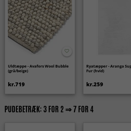
Uldtæppe - Avafors Wool Bubble
Ryatæpper - Aranga Sup
(grå/beige)
Fur (hvid)
kr.719
kr.259
PUDEBETRÆK: 3 FOR 2 ⇒ 7 FOR 4