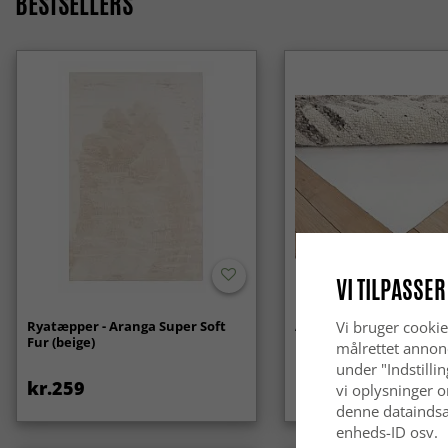
BESTSELLERS
VI TILPASSER
Ryatæpper - Aranga Super Soft
Anti-slip/Skridsikker
Vi bruger cookie
Fur (beige)
målrettet annon
under "Indstilli
kr.259
kr.119
vi oplysninger o
denne dataindsa
enheds-ID osv.