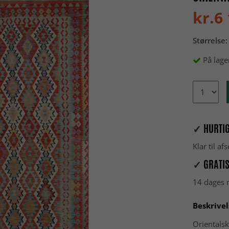
kr.6
Størrelse:
På lage
✓
HURTIG
Klar til a
✓
GRATIS
14 dages r
Beskrivel
Orientalsk