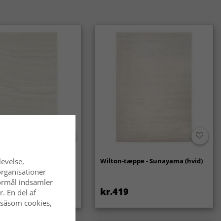
alske tæpper er et klassisk og langtidsholdbart valg, som
 af mode. De passer lige godt i traditionelle som i moderne
- Coastal (creme)
Wilton-tæppe - Sunayama (hvid)
levelse,
organisationer
 formål indsamler
kr.419
. En del af
 såsom cookies,