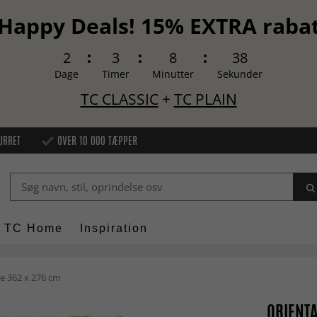
Happy Deals! 15% EXTRA raba
2
3
8
37
Dage
Timer
Minutter
Sekunder
TC CLASSIC
+
TC PLAIN
URRET
OVER 10 000 TÆPPER
TC Home
Inspiration
e 362 x 276 cm
ORIENTA