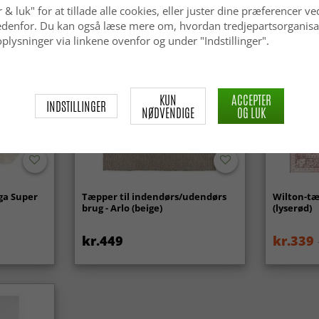
 & luk" for at tillade alle cookies, eller juster dine præferencer ve
 nedenfor. Du kan også læse mere om, hvordan tredjepartsorganisa
plysninger via linkene ovenfor og under "Indstillinger".
KUN
ACCEPTER
INDSTILLINGER
NØDVENDIGE
OG LUK
ga Super
Tæpper til indendørs/udendørs
Wilton-tæ
brug - Arlo (beige)
(lyserød)
kr.449
kr.339