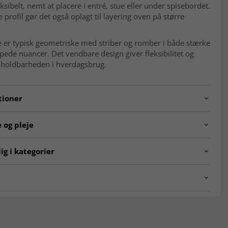
eksibelt, nemt at placere i entré, stue eller under spisebordet.
 profil gør det også oplagt til layering oven på større
 er typisk geometriske med striber og romber i både stærke
de nuancer. Det vendbare design giver fleksibilitet og
 holdbarheden i hverdagsbrug.
tioner
240605.pieceno227.kelim.multi.362x276
 og pleje
Geometrisk, striber og romber
le
Uld
ig i kategorier
ion
Håndvævet
Bomuld
ntalske tæpper
Kelim-tæpper
g
Fladvævet (kelim)
ALE
Nutidig 0–20 år (ubrugt)
KLASSISKE TÆPPER
detegner et orientalsk tæppe?
 ca.
4 mm
ke tæpper er kendetegnet ved detaljerede mønstre, dybe
tidløst design. De er inspireret af klassisk håndværk og giver
b
Vendbar