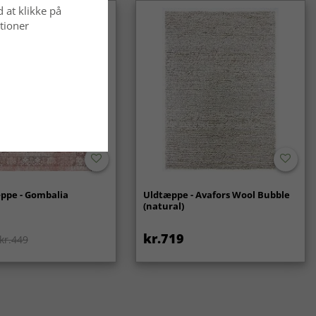
d at klikke på
tioner
ppe - Gombalia
Uldtæppe - Avafors Wool Bubble
(natural)
kr.719
kr.449