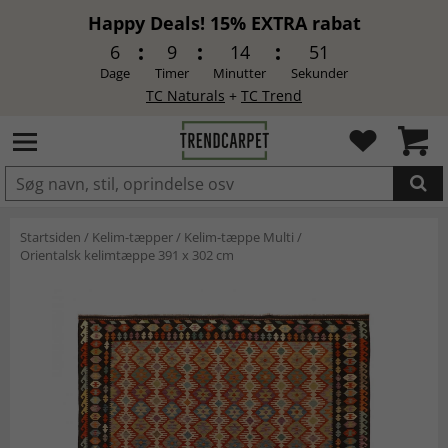
Happy Deals! 15% EXTRA rabat
6
9
14
50
Dage
Timer
Minutter
Sekunder
TC Naturals
+
TC Trend
LAGT I INDKØBSKURVEN.
Startsiden
/
Kelim-tæpper
/
Kelim-tæppe Multi
/
Orientalsk kelimtæppe 391 x 302 cm