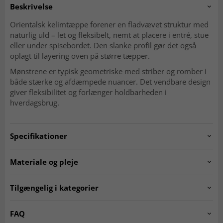
Beskrivelse
Orientalsk kelimtæppe forener en fladvævet struktur med
naturlig uld – let og fleksibelt, nemt at placere i entré, stue
eller under spisebordet. Den slanke profil gør det også
oplagt til layering oven på større tæpper.
Mønstrene er typisk geometriske med striber og romber i
både stærke og afdæmpede nuancer. Det vendbare design
giver fleksibilitet og forlænger holdbarheden i
hverdagsbrug.
Specifikationer
Artno:
20230523.stockno1233.kelim.multi.391x302
Materiale og pleje
Mønster
Geometrisk, striber og romber
Materiale
Uld
Tilgængelig i kategorier
Produktion
Håndvævet
Kæde
Bomuld
Ægte orientalske tæpper
Kelim-tæpper
FAQ
Vævning
Fladvævet (kelim)