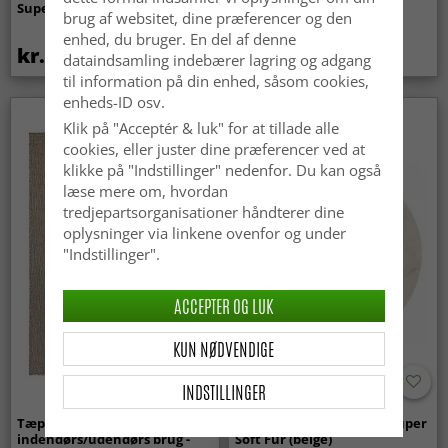
Super Soft Fur (beige)
(lyserød)
brug af websitet, dine præferencer og den
enhed, du bruger. En del af denne
kr.369
kr.329
kr.439
dataindsamling indebærer lagring og adgang
til information på din enhed, såsom cookies,
enheds-ID osv.
Klik på "Acceptér & luk" for at tillade alle
cookies, eller juster dine præferencer ved at
klikke på "Indstillinger" nedenfor. Du kan også
læse mere om, hvordan
tredjepartsorganisationer håndterer dine
oplysninger via linkene ovenfor og under
"Indstillinger".
ACCEPTER OG LUK
KUN NØDVENDIGE
INDSTILLINGER
Tæpper til
Runde tæpper - Aranga Super
indendørs/udendørs brug -
Soft Fur (beige)