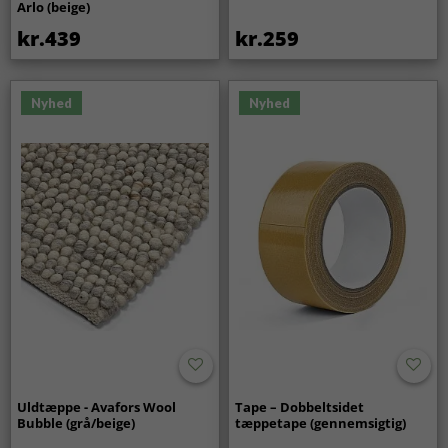
Arlo (beige)
kr.439
kr.259
Nyhed
Nyhed
Uldtæppe - Avafors Wool
Tape – Dobbeltsidet
Bubble (grå/beige)
tæppetape (gennemsigtig)