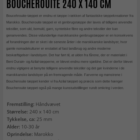
BOUCHEROUITE 240 X 140 CM
Boucehrouite-tæppet er endnu et tæppe i rækken af fantastiske tæppekreationer fra
Marokko. Boucherouite tæppet er et genbrugstæppe der laves af tidligere anvendte
tekstiler, som uld, bomuld, garn, syntetiske fibre og andre tekstiler der kan
genanvendes. Disse vidunderlige marokkanske genbrugstæpper er en konsekvens
af forandringen der er sket i de seneste årtier i de marokkanske landsbyer, hvor
gamle nomadekulturer er erstattet af fast landbrug og andre moderne
beskæftigelser i landsbyen. Det har ført til, at ulden fra fårene, der er materialet i
Beni Ourain- og Azilal-tæpperne, er blevet endnu mere sjældne. Det er derfor blevet
endnu vigtigere at benytte tidligere anvendte tekstiler og det gør kvinderne i de
marokkanske landsbyer på en fremragende måde. Farverne og mønstrene i
Boucherouite tæppet kender vi fra Azilal tæppet og præcis som dette hænger
Boucherouite tæppet også på mange kunstudstilllinger rundt omkring i verden.
Fremstilling:
Håndvævet
Størrelse:
240 x 140 cm
Tykkelse, ca:
25 mm
Alder:
10-30 år
Oprindelse:
Marokko