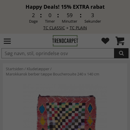
Happy Deals! 15% EXTRA rabat
2
0
59
2
Dage
Timer
Minutter
Sekunder
TC CLASSIC
+
TC PLAIN
LAGT I INDKØBSKURVEN.
Startsiden
/
Kludetæpper
/
Marokkansk berber tæppe Boucherouite 240 x 140 cm