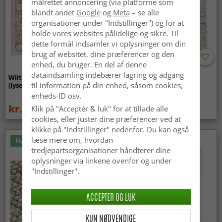
målrettet annoncering (via platforme som
blandt andet
Google
og
Meta
– se alle
organisationer under "Indstillinger") og for at
holde vores websites pålidelige og sikre. Til
dette formål indsamler vi oplysninger om din
brug af websitet, dine præferencer og den
enhed, du bruger. En del af denne
dataindsamling indebærer lagring og adgang
Wilton-tæppe - Gombalia
Uldtæppe - Avafors Wool
til information på din enhed, såsom cookies,
(lyserød)
Bubble (natural)
enheds-ID osv.
kr.339
kr.719
Klik på "Acceptér & luk" for at tillade alle
kr.449
cookies, eller juster dine præferencer ved at
klikke på "Indstillinger" nedenfor. Du kan også
læse mere om, hvordan
Nyhed
tredjepartsorganisationer håndterer dine
oplysninger via linkene ovenfor og under
"Indstillinger".
ACCEPTER OG LUK
KUN NØDVENDIGE