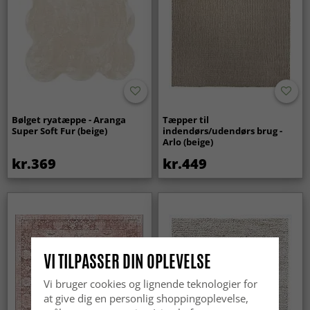
Bølget ryatæppe - Aranga
Tæpper til
Super Soft Fur (beige)
indendørs/udendørs brug -
Arlo (beige)
kr.369
kr.449
VI TILPASSER DIN OPLEVELSE
Vi bruger cookies og lignende teknologier for
at give dig en personlig shoppingoplevelse,