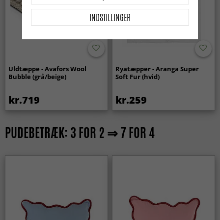
INDSTILLINGER
Uldtæppe - Avafors Wool
Ryatæpper - Aranga Super
Bubble (grå/beige)
Soft Fur (hvid)
kr.719
kr.259
PUDEBETRÆK: 3 FOR 2 ⇒ 7 FOR 4