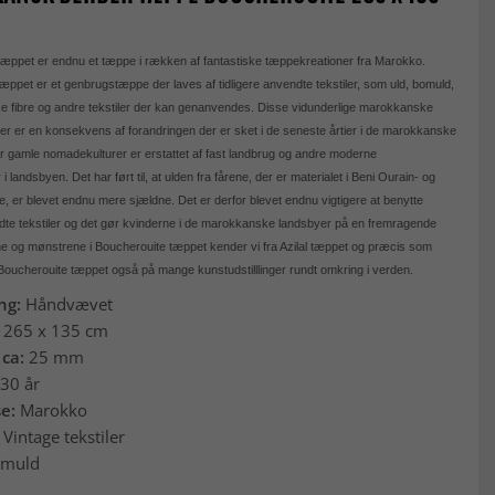
æppet er endnu et tæppe i rækken af fantastiske tæppekreationer fra Marokko.
æppet er et genbrugstæppe der laves af tidligere anvendte tekstiler, som uld, bomuld,
ke fibre og andre tekstiler der kan genanvendes. Disse vidunderlige marokkanske
 er en konsekvens af forandringen der er sket i de seneste årtier i de marokkanske
r gamle nomadekulturer er erstattet af fast landbrug og andre moderne
i landsbyen. Det har ført til, at ulden fra fårene, der er materialet i Beni Ourain- og
e, er blevet endnu mere sjældne. Det er derfor blevet endnu vigtigere at benytte
ndte tekstiler og det gør kvinderne i de marokkanske landsbyer på en fremragende
 og mønstrene i Boucherouite tæppet kender vi fra Azilal tæppet og præcis som
oucherouite tæppet også på mange kunstudstilllinger rundt omkring i verden.
ing:
Håndvævet
:
265 x 135 cm
 ca:
25 mm
30 år
se:
Marokko
 Vintage tekstiler
muld