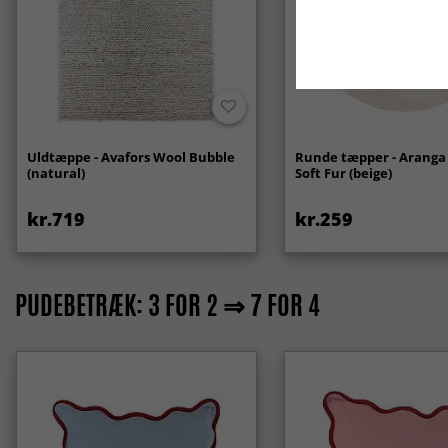
Uldtæppe - Avafors Wool Bubble
Runde tæpper - Aranga
(natural)
Soft Fur (beige)
kr.719
kr.259
PUDEBETRÆK: 3 FOR 2 ⇒ 7 FOR 4