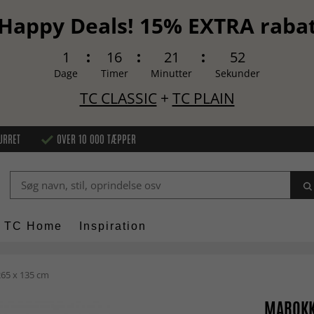
Happy Deals! 15% EXTRA raba
1
16
21
51
Dage
Timer
Minutter
Sekunder
TC CLASSIC
+
TC PLAIN
URRET
OVER 10 000 TÆPPER
TC Home
Inspiration
65 x 135 cm
MAROKK