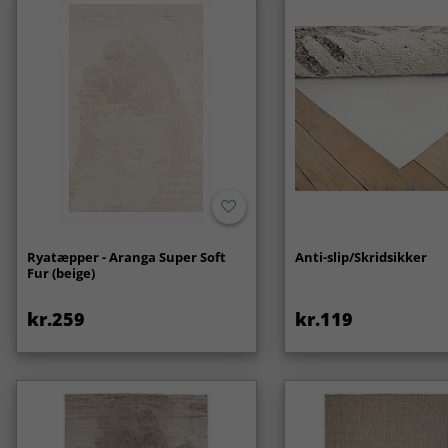
Ryatæpper - Aranga Super Soft
Anti-slip/Skridsikker
Fur (beige)
kr.259
kr.119