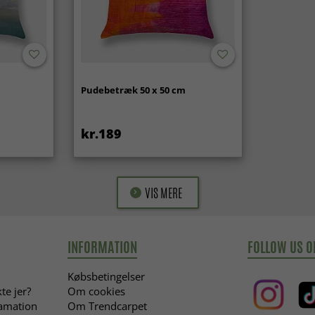
Pudebetræk 50 x 50 cm
kr.189
VIS MERE
INFORMATION
FOLLOW US O
Købsbetingelser
te jer?
Om cookies
lamation
Om Trendcarpet