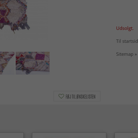
Udsolgt.
Til startsi
Sitemap »
FØJ TIL ØNSKELISTEN