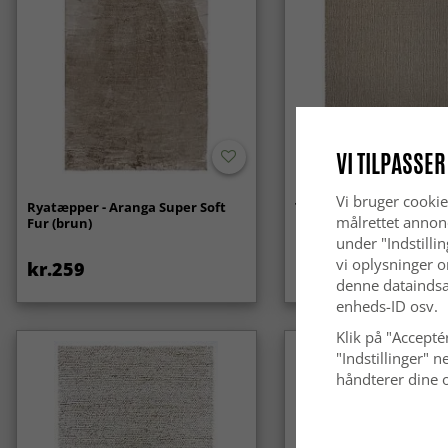
VI TILPASSER
Vi bruger cookie
Ryatæpper - Aranga Super Soft
Tæpper til indendørs/
målrettet annon
Fur (brun)
brug - Arlo (beige)
under "Indstilli
vi oplysninger o
kr.259
kr.439
denne dataindsa
enheds-ID osv.
Klik på "Acceptér
"Indstillinger"
håndterer dine o