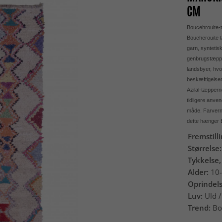
CM
Boucehrouite-t
Boucherouite t
garn, syntetis
genbrugstæpper
landsbyer, hvo
beskæftigelser 
Azilal-tæppern
tidligere anve
måde. Farverne
dette hænger B
Fremstill
Størrelse
Tykkelse,
Alder:
10-
Oprindel
Luv:
Uld /
Trend:
Bo