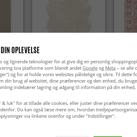
 DIN OPLEVELSE
s og lignende teknologier for at give dig en personlig shoppingop
udendørs
Bølget ryatæppe - Aranga Super
Wilton-tæ
cering (via platforme som blandt andet
Google
og
Meta
– se alle 
Soft Fur (beige)
(lyserød)
nger") og for at holde vores websites pålidelige og sikre. Til dette
m din brug af websitet, dine præferencer og den enhed, du bruger
kr.369
kr.329
mling indebærer lagring og adgang til information på din enhed,
 & luk" for at tillade alle cookies, eller juster dine præferencer ve
 nedenfor. Du kan også læse mere om, hvordan tredjepartsorganisa
plysninger via linkene ovenfor og under "Indstillinger".