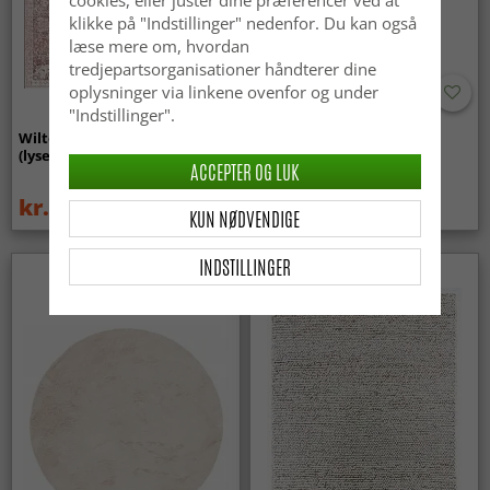
cookies, eller juster dine præferencer ved at
klikke på "Indstillinger" nedenfor. Du kan også
læse mere om, hvordan
tredjepartsorganisationer håndterer dine
oplysninger via linkene ovenfor og under
"Indstillinger".
Wilton-tæppe - Gombalia
Uldtæppe - Avafors Wool
(lyserød)
Bubble (grå/beige)
ACCEPTER OG LUK
kr.329
kr.719
kr.439
KUN NØDVENDIGE
INDSTILLINGER