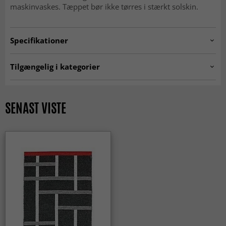
maskinvaskes. Tæppet bør ikke tørres i stærkt solskin.
Specifikationer
Artno:
hrd.black/white.ask
Tilgængelig i kategorier
Plasttæpper
Køkkentæpper
Tæpper 80 x 300 cm
MODERNE TÆPPER
SENAST VISTE
ALLE TÆPPER