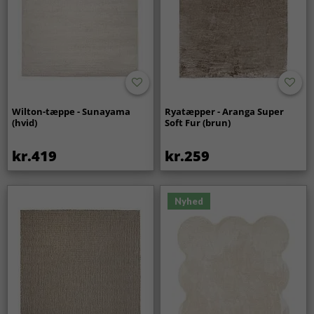
Wilton-tæppe - Sunayama
Ryatæpper - Aranga Super
(hvid)
Soft Fur (brun)
kr.419
kr.259
Nyhed