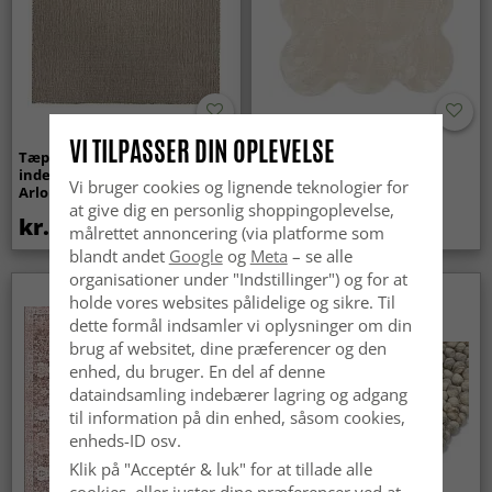
VI TILPASSER DIN OPLEVELSE
Tæpper til
Bølget ryatæppe - Aranga
indendørs/udendørs brug -
Super Soft Fur (beige)
Vi bruger cookies og lignende teknologier for
Arlo (beige)
at give dig en personlig shoppingoplevelse,
kr.439
kr.369
målrettet annoncering (via platforme som
blandt andet
Google
og
Meta
– se alle
organisationer under "Indstillinger") og for at
Nyhed
holde vores websites pålidelige og sikre. Til
dette formål indsamler vi oplysninger om din
brug af websitet, dine præferencer og den
enhed, du bruger. En del af denne
dataindsamling indebærer lagring og adgang
til information på din enhed, såsom cookies,
enheds-ID osv.
Klik på "Acceptér & luk" for at tillade alle