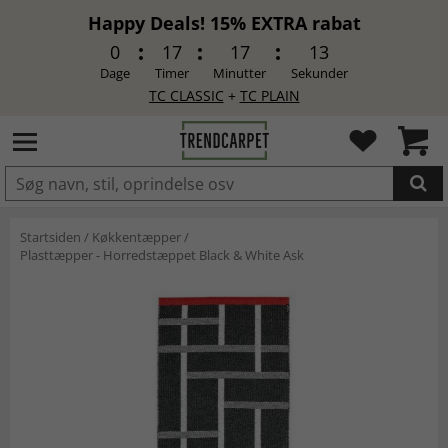
Happy Deals! 15% EXTRA rabat
0
17
17
13
Dage
Timer
Minutter
Sekunder
TC CLASSIC
+
TC PLAIN
LAGT I INDKØBSKURVEN.
Startsiden
/
Køkkentæpper
/
Plasttæpper - Horredstæppet Black & White Ask