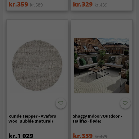
kr.359
kr.329
kr.589
kr.439
Runde tæpper - Avafors
Shaggy Indoor/Outdoor -
Wool Bubble (natural)
Halifax (fløde)
kr.1 029
kr.339
kr.479