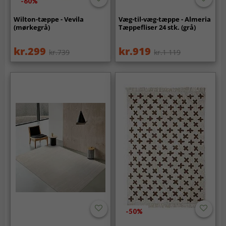
-60%
Wilton-tæppe - Vevila
Væg-til-væg-tæppe - Almeria
(mørkegrå)
Tæppefliser 24 stk. (grå)
kr.299
kr.919
kr.739
kr.1 119
-50%