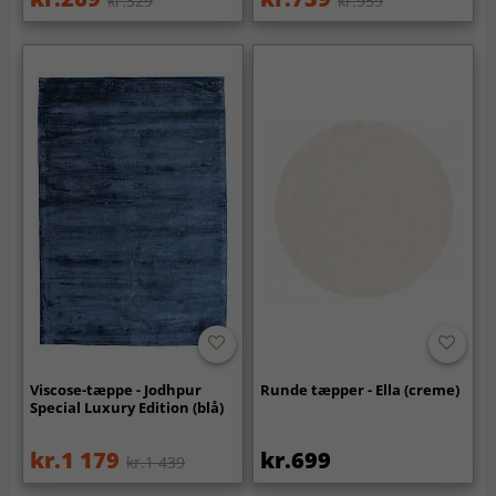
kr.329
kr.959
Viscose-tæppe - Jodhpur
Runde tæpper - Ella (creme)
Special Luxury Edition (blå)
kr.1 179
kr.699
kr.1 439