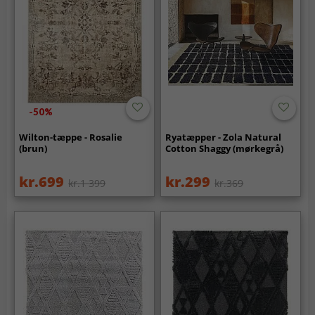
-50%
Wilton-tæppe - Rosalie
Ryatæpper - Zola Natural
(brun)
Cotton Shaggy (mørkegrå)
kr.699
kr.299
kr.1 399
kr.369