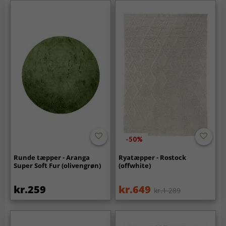
-50%
Runde tæpper - Aranga
Ryatæpper - Rostock
Super Soft Fur (olivengrøn)
(offwhite)
kr.259
kr.649
kr.1 289