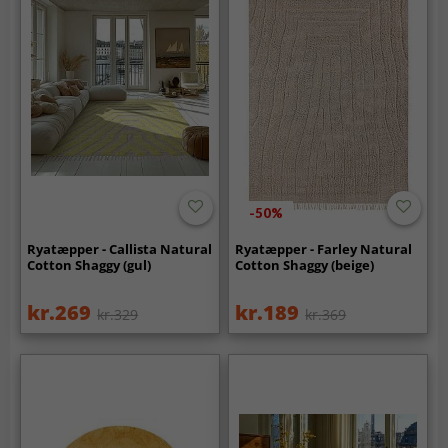
-50%
Ryatæpper - Callista Natural
Ryatæpper - Farley Natural
Cotton Shaggy (gul)
Cotton Shaggy (beige)
kr.269
kr.189
kr.329
kr.369