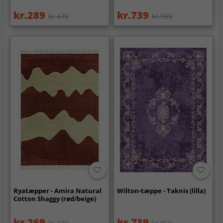
kr.289
kr.739
kr.479
kr.959
Ryatæpper - Amira Natural
Wilton-tæppe - Taknis (lilla)
Cotton Shaggy (rød/beige)
kr.269
kr.739