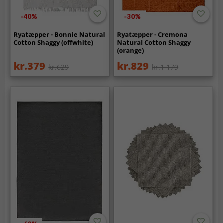
-40%
-30%
Ryatæpper - Bonnie Natural
Ryatæpper - Cremona
Cotton Shaggy (offwhite)
Natural Cotton Shaggy
(orange)
kr.379
kr.829
kr.629
kr.1 179