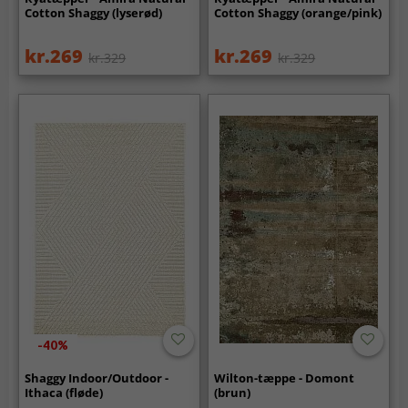
Cotton Shaggy (lyserød)
Cotton Shaggy (orange/pink)
kr.269
kr.269
kr.329
kr.329
-40%
Shaggy Indoor/Outdoor -
Wilton-tæppe - Domont
Ithaca (fløde)
(brun)