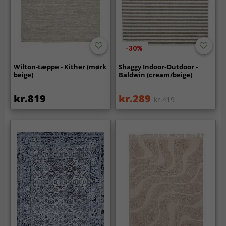
-30%
Wilton-tæppe - Kither (mørk
Shaggy Indoor-Outdoor -
beige)
Baldwin (cream/beige)
kr.819
kr.289
kr.419