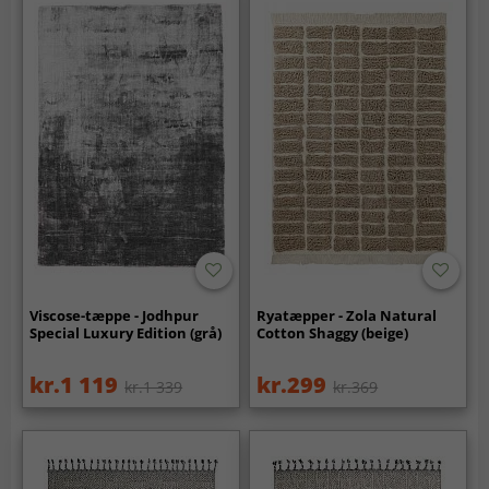
Viscose-tæppe - Jodhpur
Ryatæpper - Zola Natural
Special Luxury Edition (grå)
Cotton Shaggy (beige)
kr.1 119
kr.299
kr.1 339
kr.369