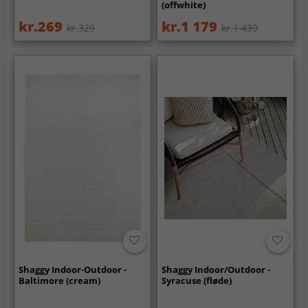
(offwhite)
kr.269
kr.1 179
kr.329
kr.1 439
Shaggy Indoor-Outdoor -
Shaggy Indoor/Outdoor -
Baltimore (cream)
Syracuse (fløde)