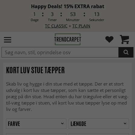
Happy Deals! 15% EXTRA rabat
1
3
53
11
Dage
Timer
Minutter
Sekunder
TC CLASSIC
+
TC PLAIN
LAGT I INDKØBSKURVEN.
KORT LUV STUE TÆPPER
Skab liv og hygge i din stue med et tæppe. Der er et stort
udvalg i kort luv stue tæpper, som kan sætte et personligt
præg på din stue. Hvad enten du har trægulve eller et væg-
til-væg tæppe i stuen, vil kort luv stue tæpper lyse op med
liv og farver.
FARVE
LÆNGDE