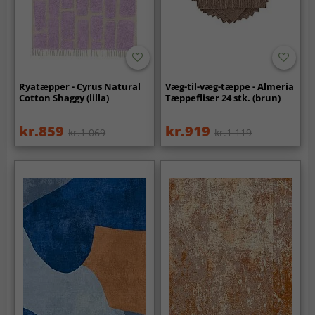
Ryatæpper - Cyrus Natural
Væg-til-væg-tæppe - Almeria
Cotton Shaggy (lilla)
Tæppefliser 24 stk. (brun)
kr.859
kr.919
kr.1 069
kr.1 119