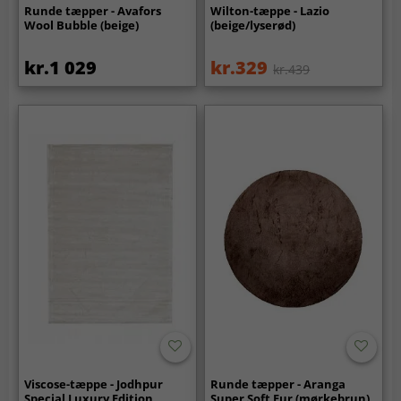
Runde tæpper - Avafors
Wilton-tæppe - Lazio
Wool Bubble (beige)
(beige/lyserød)
kr.1 029
kr.329
kr.439
Viscose-tæppe - Jodhpur
Runde tæpper - Aranga
Special Luxury Edition
Super Soft Fur (mørkebrun)