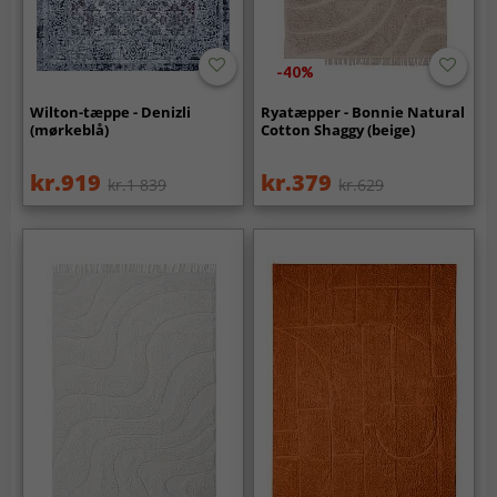
-40%
Wilton-tæppe - Denizli
Ryatæpper - Bonnie Natural
(mørkeblå)
Cotton Shaggy (beige)
kr.919
kr.379
kr.1 839
kr.629