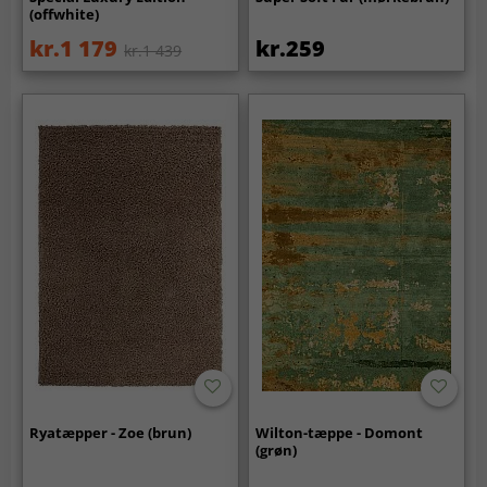
(offwhite)
kr.1 179
kr.259
kr.1 439
Ryatæpper - Zoe (brun)
Wilton-tæppe - Domont
(grøn)