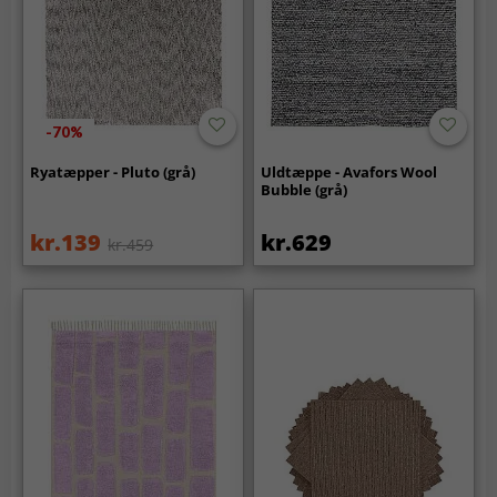
-70%
Ryatæpper - Pluto (grå)
Uldtæppe - Avafors Wool
Bubble (grå)
kr.139
kr.629
kr.459