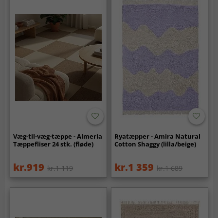
Væg-til-væg-tæppe - Almeria
Ryatæpper - Amira Natural
Tæppefliser 24 stk. (fløde)
Cotton Shaggy (lilla/beige)
kr.919
kr.1 359
kr.1 119
kr.1 689