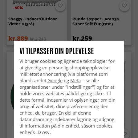
-60%
Shaggy - Indoor/Outdoor
Runde tæpper - Aranga
Victoria (grå)
Super Soft Fur (rose)
kr.889
kr.259
kr.2 219
VI TILPASSER DIN OPLEVELSE
Vi bruger cookies og lignende teknologier for
at give dig en personlig shoppingoplevelse,
målrettet annoncering (via platforme som
blandt andet
Google
og
Meta
– se alle
organisationer under "Indstillinger") og for at
holde vores websites pålidelige og sikre. Til
dette formål indsamler vi oplysninger om din
brug af websitet, dine præferencer og den
enhed, du bruger. En del af denne
dataindsamling indebærer lagring og adgang
til information på din enhed, såsom cookies,
enheds-ID osv.