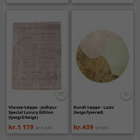
Viscose-tæppe - Jodhpur
Rundt tæppe - Lazio
Special Luxury Edition
(beige/lyserød)
(lysegrå/beige)
kr.1 179
kr.439
kr.1 439
kr.629