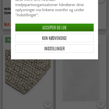
tredjepartsorganisationer håndterer dine
Wilton-tæppe - Gombalia
Uldtæppe - Avafors Wool
oplysninger via linkene ovenfor og under
(lyserød)
Bubble (natural)
"Indstillinger".
kr.339
kr.719
kr.449
ACCEPTER OG LUK
KUN NØDVENDIGE
Nyhed
INDSTILLINGER