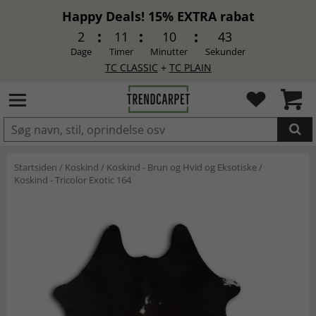
Happy Deals! 15% EXTRA rabat
2
11
10
42
Dage
Timer
Minutter
Sekunder
TC CLASSIC
+
TC PLAIN
LAGT I INDKØBSKURVEN.
Startsiden
/
Koskind
/
Koskind - Brun og Hvid og Eksotiske
/
Koskind - Tricolor Exotic 164