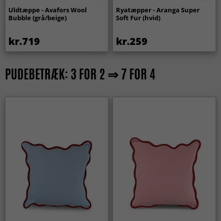
Uldtæppe - Avafors Wool
Ryatæpper - Aranga Super
Bubble (grå/beige)
Soft Fur (hvid)
kr.719
kr.259
PUDEBETRÆK: 3 FOR 2 ⇒ 7 FOR 4