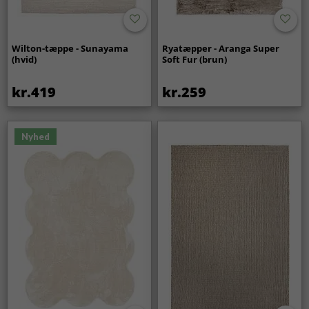
Wilton-tæppe - Sunayama
Ryatæpper - Aranga Super
(hvid)
Soft Fur (brun)
kr.419
kr.259
Nyhed