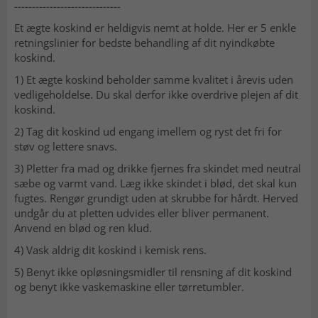
------------------------------
Et ægte koskind er heldigvis nemt at holde. Her er 5 enkle
retningslinier for bedste behandling af dit nyindkøbte
koskind.
1) Et ægte koskind beholder samme kvalitet i årevis uden
vedligeholdelse. Du skal derfor ikke overdrive plejen af dit
koskind.
2) Tag dit koskind ud engang imellem og ryst det fri for
støv og lettere snavs.
3) Pletter fra mad og drikke fjernes fra skindet med neutral
sæbe og varmt vand. Læg ikke skindet i blød, det skal kun
fugtes. Rengør grundigt uden at skrubbe for hårdt. Herved
undgår du at pletten udvides eller bliver permanent.
Anvend en blød og ren klud.
4) Vask aldrig dit koskind i kemisk rens.
5) Benyt ikke opløsningsmidler til rensning af dit koskind
og benyt ikke vaskemaskine eller tørretumbler.