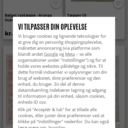
Bølget ryatæppe - Aranga
Tæpper til
Super Soft Fur (beige)
indendørs/udendørs brug -
Arlo (beige)
VI TILPASSER DIN OPLEVELSE
kr.369
kr.449
Vi bruger cookies og lignende teknologier for
at give dig en personlig shoppingoplevelse,
målrettet annoncering (via platforme som
blandt andet
Google
og
Meta
– se alle
organisationer under "Indstillinger") og for at
holde vores websites pålidelige og sikre. Til
dette formål indsamler vi oplysninger om din
brug af websitet, dine præferencer og den
enhed, du bruger. En del af denne
dataindsamling indebærer lagring og adgang
til information på din enhed, såsom cookies,
enheds-ID osv.
Klik på "Acceptér & luk" for at tillade alle
cookies, eller juster dine præferencer ved at
klikke på "Indstillinger" nedenfor. Du kan også
læse mere om, hvordan