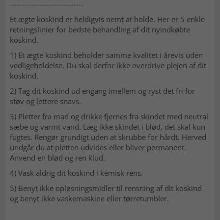
------------------------------
Et ægte koskind er heldigvis nemt at holde. Her er 5 enkle
retningslinier for bedste behandling af dit nyindkøbte
koskind.
1) Et ægte koskind beholder samme kvalitet i årevis uden
vedligeholdelse. Du skal derfor ikke overdrive plejen af dit
koskind.
2) Tag dit koskind ud engang imellem og ryst det fri for
støv og lettere snavs.
3) Pletter fra mad og drikke fjernes fra skindet med neutral
sæbe og varmt vand. Læg ikke skindet i blød, det skal kun
fugtes. Rengør grundigt uden at skrubbe for hårdt. Herved
undgår du at pletten udvides eller bliver permanent.
Anvend en blød og ren klud.
4) Vask aldrig dit koskind i kemisk rens.
5) Benyt ikke opløsningsmidler til rensning af dit koskind
og benyt ikke vaskemaskine eller tørretumbler.