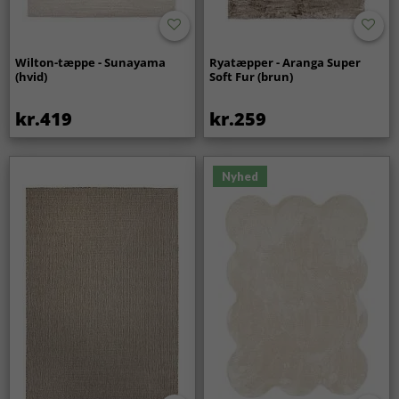
Wilton-tæppe - Sunayama
Ryatæpper - Aranga Super
(hvid)
Soft Fur (brun)
kr.419
kr.259
Nyhed