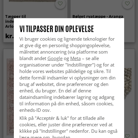
Tæpper til
Bølget ryatæppe - Aranga
indendørs/udendørs brug -
Super Soft Fur (beige)
Arlo (beige)
VI TILPASSER DIN OPLEVELSE
kr.439
kr.369
Vi bruger cookies og lignende teknologier for
at give dig en personlig shoppingoplevelse,
målrettet annoncering (via platforme som
Nyhed
blandt andet
Google
og
Meta
– se alle
organisationer under "Indstillinger") og for at
holde vores websites pålidelige og sikre. Til
dette formål indsamler vi oplysninger om din
brug af websitet, dine præferencer og den
enhed, du bruger. En del af denne
dataindsamling indebærer lagring og adgang
til information på din enhed, såsom cookies,
enheds-ID osv.
Klik på "Acceptér & luk" for at tillade alle
cookies, eller juster dine præferencer ved at
klikke på "Indstillinger" nedenfor. Du kan også
læse mere om, hvordan