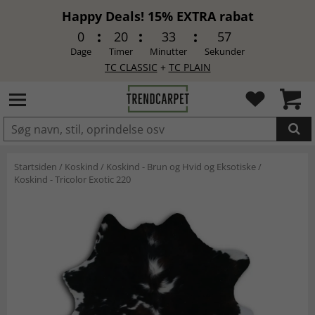
Happy Deals! 15% EXTRA rabat
0
20
33
56
Dage
Timer
Minutter
Sekunder
TC CLASSIC
+
TC PLAIN
LAGT I INDKØBSKURVEN.
Startsiden
/
Koskind
/
Koskind - Brun og Hvid og Eksotiske
/
Koskind - Tricolor Exotic 220