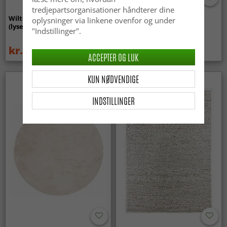
tredjepartsorganisationer håndterer dine
Wilton-tæppe - Gombalia
Uldtæppe - Avafors Wool
oplysninger via linkene ovenfor og under
(lyserød)
Bubble (grå/beige)
"Indstillinger".
kr.329
kr.719
kr.439
ACCEPTER OG LUK
KUN NØDVENDIGE
INDSTILLINGER