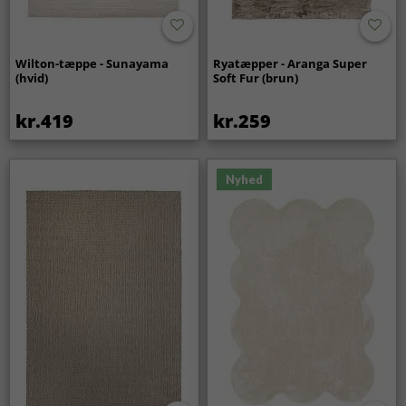
Wilton-tæppe - Sunayama
Ryatæpper - Aranga Super
(hvid)
Soft Fur (brun)
kr.419
kr.259
Nyhed