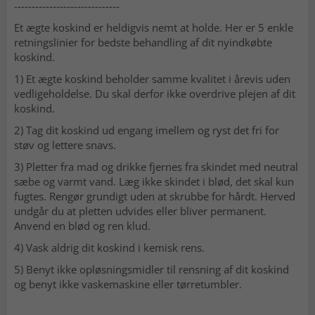
------------------------------
Et ægte koskind er heldigvis nemt at holde. Her er 5 enkle
retningslinier for bedste behandling af dit nyindkøbte
koskind.
1) Et ægte koskind beholder samme kvalitet i årevis uden
vedligeholdelse. Du skal derfor ikke overdrive plejen af dit
koskind.
2) Tag dit koskind ud engang imellem og ryst det fri for
støv og lettere snavs.
3) Pletter fra mad og drikke fjernes fra skindet med neutral
sæbe og varmt vand. Læg ikke skindet i blød, det skal kun
fugtes. Rengør grundigt uden at skrubbe for hårdt. Herved
undgår du at pletten udvides eller bliver permanent.
Anvend en blød og ren klud.
4) Vask aldrig dit koskind i kemisk rens.
5) Benyt ikke opløsningsmidler til rensning af dit koskind
og benyt ikke vaskemaskine eller tørretumbler.