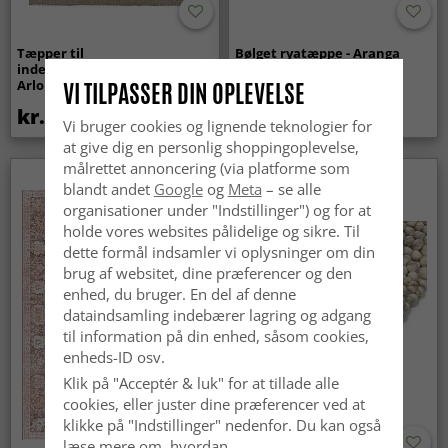
Tæpper til
Bølget ryatæppe - Aranga
indendørs/udendørs brug -
Super Soft Fur (beige)
Arlo (beige)
VI TILPASSER DIN OPLEVELSE
kr.439
kr.369
Vi bruger cookies og lignende teknologier for
at give dig en personlig shoppingoplevelse,
målrettet annoncering (via platforme som
Nyhed
blandt andet
Google
og
Meta
– se alle
organisationer under "Indstillinger") og for at
holde vores websites pålidelige og sikre. Til
dette formål indsamler vi oplysninger om din
brug af websitet, dine præferencer og den
enhed, du bruger. En del af denne
dataindsamling indebærer lagring og adgang
til information på din enhed, såsom cookies,
enheds-ID osv.
Klik på "Acceptér & luk" for at tillade alle
cookies, eller juster dine præferencer ved at
klikke på "Indstillinger" nedenfor. Du kan også
læse mere om, hvordan