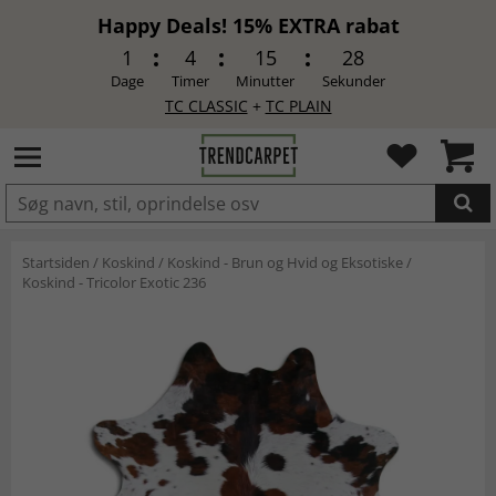
Happy Deals! 15% EXTRA rabat
1
4
15
27
Dage
Timer
Minutter
Sekunder
TC CLASSIC
+
TC PLAIN
LAGT I INDKØBSKURVEN.
Startsiden
/
Koskind
/
Koskind - Brun og Hvid og Eksotiske
/
Koskind - Tricolor Exotic 236