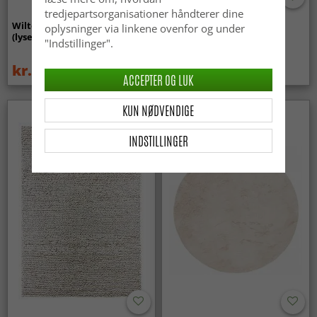
tredjepartsorganisationer håndterer dine
Wilton-tæppe - Gombalia
Uldtæppe - Avafors Wool
oplysninger via linkene ovenfor og under
(lyserød)
Bubble (grå/beige)
"Indstillinger".
kr.329
kr.719
kr.439
ACCEPTER OG LUK
KUN NØDVENDIGE
INDSTILLINGER