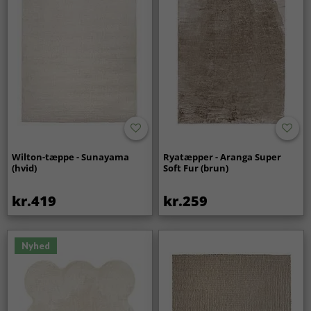
Wilton-tæppe - Sunayama
Ryatæpper - Aranga Super
(hvid)
Soft Fur (brun)
kr.419
kr.259
Nyhed