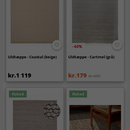
-60%
Uldtæppe - Coastal (beige)
Uldtæppe - Cartmel (grå)
kr.1 119
kr.179
kr.449
Nyhed
Nyhed