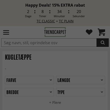
Happy Deals! 15% EXTRA rabat
2
8
34
19
Dage
Timer
Minutter
Sekunder
TC CLASSIC
+
TC PLAIN
LAGT I INDKØBSKURVEN.
KUGLETÆPPE
-
FARVE
LÆNGDE
BREDDE
TYPE
+ Flere