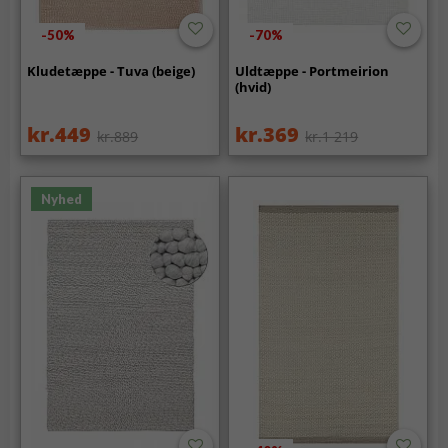
-50%
-70%
Kludetæppe - Tuva (beige)
Uldtæppe - Portmeirion
(hvid)
kr.449
kr.369
kr.889
kr.1 219
Nyhed