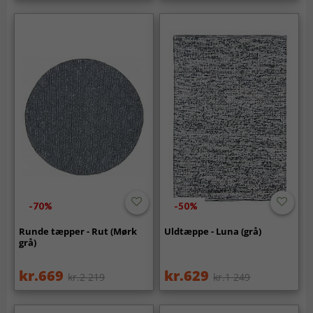
-70%
-50%
Runde tæpper - Rut (Mørk
Uldtæppe - Luna (grå)
grå)
kr.669
kr.629
kr.2 219
kr.1 249