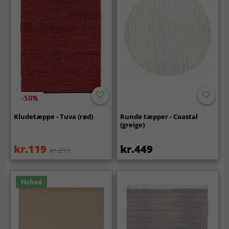
-50%
Kludetæppe - Tuva (rød)
Runde tæpper - Coastal
(greige)
kr.119
kr.449
kr.219
Nyhed