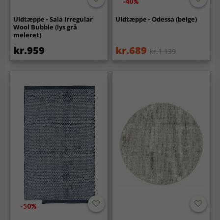
-40%
Uldtæppe - Sala Irregular
Uldtæppe - Odessa (beige)
Wool Bubble (lys grå
meleret)
kr.959
kr.689
kr.1 139
-50%