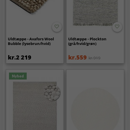
Uldtæppe - Avafors Wool
Uldtæppe - Plockton
Bubble (lysebrun/hvid)
(grå/hvid/grøn)
kr.2 219
kr.559
kr.919
Nyhed