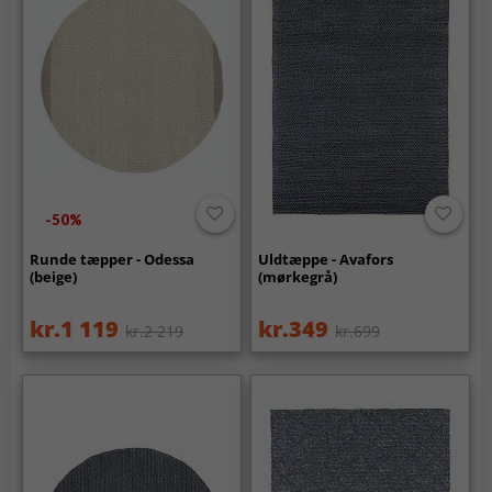
-50%
Runde tæpper - Odessa
Uldtæppe - Avafors
(beige)
(mørkegrå)
kr.1 119
kr.349
kr.2 219
kr.699