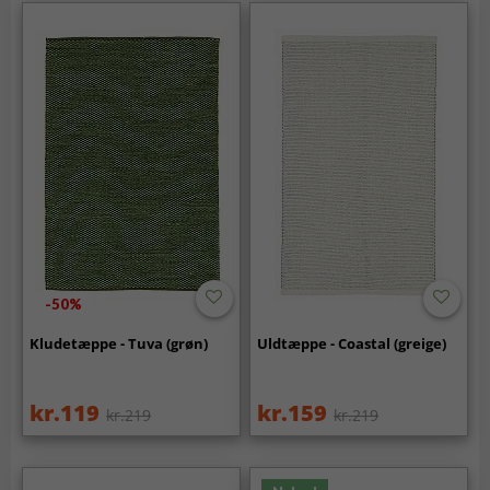
-50%
Kludetæppe - Tuva (grøn)
Uldtæppe - Coastal (greige)
kr.119
kr.159
kr.219
kr.219