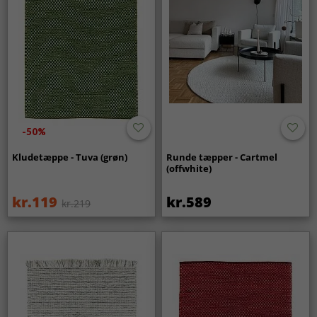
-50%
Kludetæppe - Tuva (grøn)
Runde tæpper - Cartmel
(offwhite)
kr.119
kr.589
kr.219