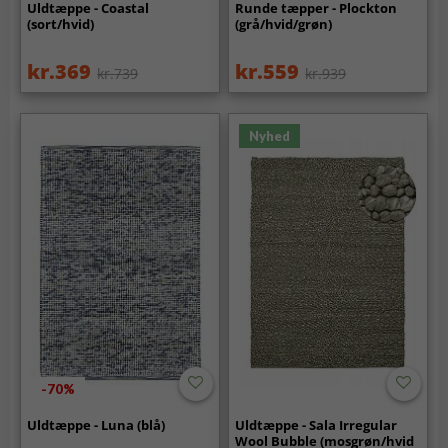
Uldtæppe - Coastal
Runde tæpper - Plockton
(sort/hvid)
(grå/hvid/grøn)
kr.369
kr.559
kr.739
kr.939
Nyhed
-70%
Uldtæppe - Luna (blå)
Uldtæppe - Sala Irregular
Wool Bubble (mosgrøn/hvid