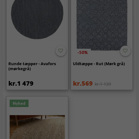
-50%
Runde tæpper - Avafors
Uldtæppe - Rut (Mørk grå)
(mørkegrå)
kr.1 479
kr.569
kr.1 139
Nyhed