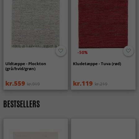
-50%
Uldtæppe - Plockton
Kludetæppe - Tuva (rød)
(grå/hvid/grøn)
kr.559
kr.119
kr.919
kr.219
BESTSELLERS