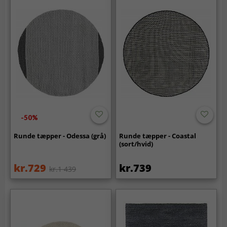
-50%
Runde tæpper - Odessa (grå)
Runde tæpper - Coastal
(sort/hvid)
kr.729
kr.739
kr.1 439