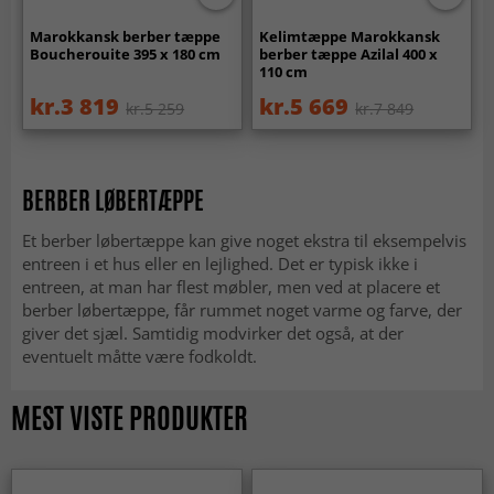
Marokkansk berber tæppe
Kelimtæppe Marokkansk
Boucherouite 395 x 180 cm
berber tæppe Azilal 400 x
110 cm
kr.3 819
kr.5 669
kr.5 259
kr.7 849
BERBER LØBERTÆPPE
Et berber løbertæppe kan give noget ekstra til eksempelvis
entreen i et hus eller en lejlighed. Det er typisk ikke i
entreen, at man har flest møbler, men ved at placere et
berber løbertæppe, får rummet noget varme og farve, der
giver det sjæl. Samtidig modvirker det også, at der
eventuelt måtte være fodkoldt.
MEST VISTE PRODUKTER