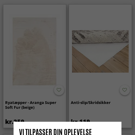
Ryatæpper - Aranga Super
Anti-slip/Skridsikker
Soft Fur (beige)
kr.259
kr.119
VI TILPASSER DIN OPLEVELSE