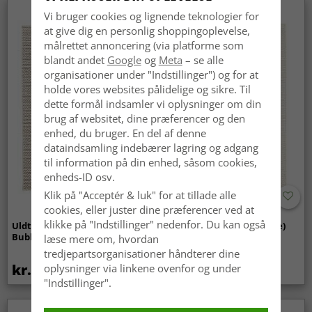
Vi bruger cookies og lignende teknologier for
at give dig en personlig shoppingoplevelse,
målrettet annoncering (via platforme som
blandt andet
Google
og
Meta
– se alle
organisationer under "Indstillinger") og for at
holde vores websites pålidelige og sikre. Til
dette formål indsamler vi oplysninger om din
brug af websitet, dine præferencer og den
enhed, du bruger. En del af denne
dataindsamling indebærer lagring og adgang
til information på din enhed, såsom cookies,
enheds-ID osv.
Klik på "Acceptér & luk" for at tillade alle
cookies, eller juster dine præferencer ved at
klikke på "Indstillinger" nedenfor. Du kan også
Uldtæppe - Avafors Wool
Uldtæppe - Coastal (creme)
Bubble (beige)
læse mere om, hvordan
tredjepartsorganisationer håndterer dine
kr.629
kr.629
oplysninger via linkene ovenfor og under
"Indstillinger".