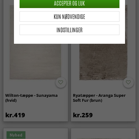
ACCEPTER OG LUK
KUN NØDVENDIGE
INDSTILLINGER
Wilton-tæppe - Sunayama
Ryatæpper - Aranga Super
(hvid)
Soft Fur (brun)
kr.419
kr.259
Nyhed