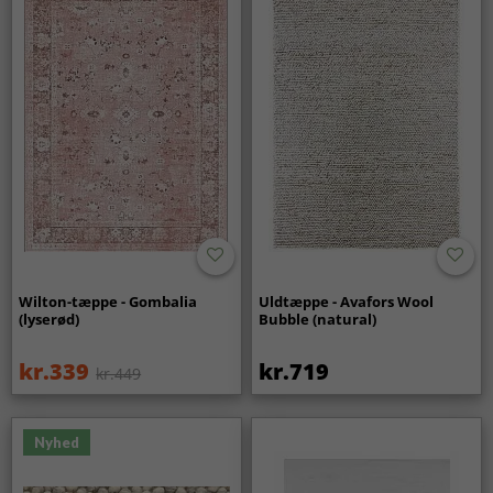
Wilton-tæppe - Gombalia
Uldtæppe - Avafors Wool
(lyserød)
Bubble (natural)
kr.339
kr.719
kr.449
Nyhed