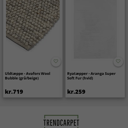
Uldtæppe - Avafors Wool
Ryatæpper - Aranga Super
Bubble (grå/beige)
Soft Fur (hvid)
kr.719
kr.259