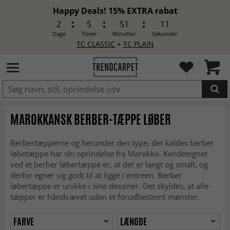
Happy Deals! 15% EXTRA rabat
2
5
51
10
Dage
Timer
Minutter
Sekunder
TC CLASSIC
+
TC PLAIN
LAGT I INDKØBSKURVEN.
MAROKKANSK BERBER-TÆPPE LØBER
Berbertæpperne og herunder den type, der kaldes berber
løbetæppe har sin oprindelse fra Marokko. Kendetegnet
ved et berber løbertæppe er, at det er langt og smalt, og
derfor egner sig godt til at ligge i entreen. Berber
løbertæppe er unikke i sine dessiner. Det skyldes, at alle
tæpper er håndvævet uden et forudbestemt mønster.
FARVE
LÆNGDE