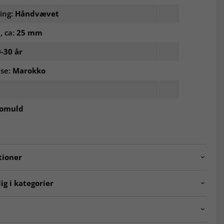
ling:
Håndvævet
, ca:
25 mm
-30 år
lse:
Marokko
omuld
tioner
230308_azilal_BM_N_63
ig i kategorier
ntalske tæpper
Kelim-tæpper
ske Berber-tæpper
Uldtæpper