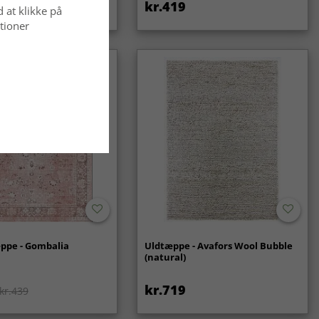
kr.419
d at klikke på
tioner
ppe - Gombalia
Uldtæppe - Avafors Wool Bubble
(natural)
kr.719
kr.439