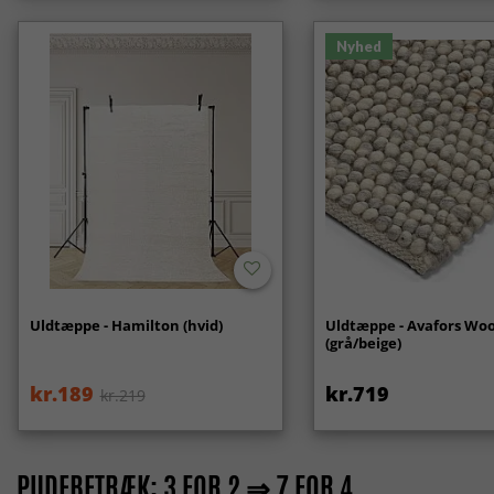
Nyhed
Uldtæppe - Hamilton (hvid)
Uldtæppe - Avafors Woo
(grå/beige)
kr.189
kr.719
kr.219
PUDEBETRÆK: 3 FOR 2 ⇒ 7 FOR 4