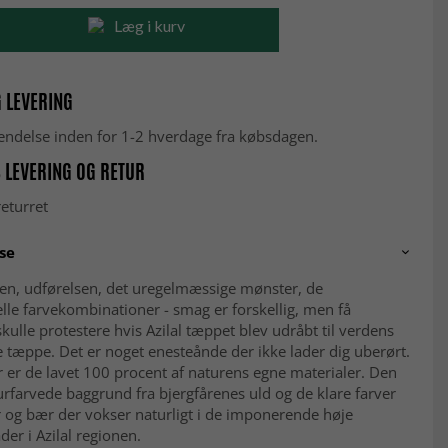
Læg i kurv
 LEVERING
fsendelse inden for 1-2 hverdage fra købsdagen.
 LEVERING OG RETUR
eturret
se
ten, udførelsen, det uregelmæssige mønster, de
lle farvekombinationer - smag er forskellig, men få
kulle protestere hvis Azilal tæppet blev udråbt til verdens
tæppe. Det er noget enesteånde der ikke lader dig uberørt.
er de lavet 100 procent af naturens egne materialer. Den
rfarvede baggrund fra bjergfårenes uld og de klare farver
r og bær der vokser naturligt i de imponerende høje
er i Azilal regionen.