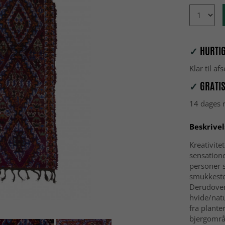
✓
HURTIG
Klar til a
✓
GRATIS
14 dages r
Beskrivel
Kreativite
sensatione
personer s
smukkeste 
Derudover 
hvide/natu
fra plante
bjergområd