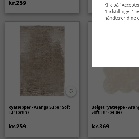
kr.259
kr.119
Klik på "Acceptér
"Indstillinger"
håndterer dine o
Nyhed
Ryatæpper - Aranga Super Soft
Bølget ryatæppe - Aran
Fur (brun)
Soft Fur (beige)
kr.259
kr.369