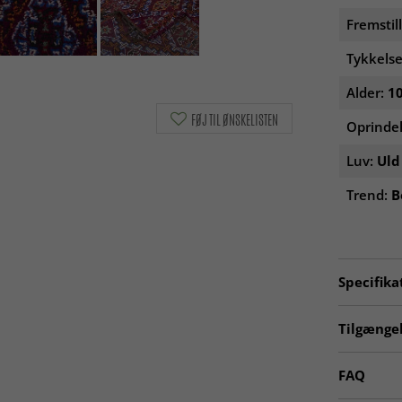
Fremstil
Tykkelse
Alder:
10
FØJ TIL ØNSKELISTEN
Oprinde
Luv:
Uld
Trend:
B
Specifika
Artno:
20
Tilgængel
Ægte orie
FAQ
Marokkan