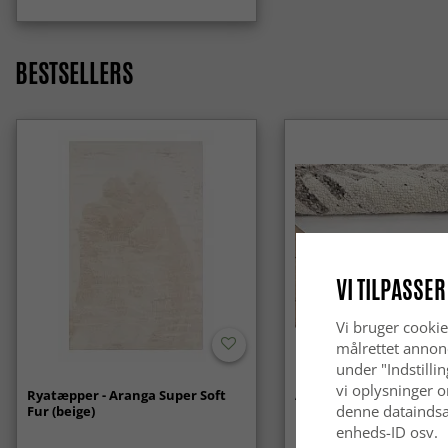
BESTSELLERS
VI TILPASSER
Vi bruger cookie
målrettet annon
under "Indstilli
vi oplysninger o
Ryatæpper - Aranga Super Soft
Anti-slip/Skridsikker
denne dataindsa
Fur (beige)
enheds-ID osv.