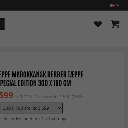
ÆPPE MAROKKANSK BERBER TÆPPE
SPECIAL EDITION 300 X 190 CM
 599
kr.9 129
Du sparer kr.2 530 (28%)
r. Afsendes inden for 1-2 hverdage.