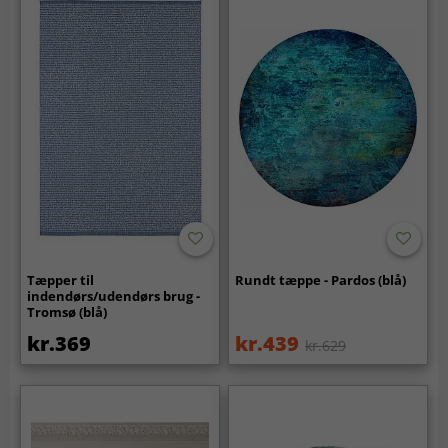
Tæpper til
Rundt tæppe - Pardos (blå)
indendørs/udendørs brug -
Tromsø (blå)
kr.369
kr.439
kr.629