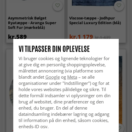
Asymmetrisk Bølget
Viscose-tæppe - Jodhpur
Ryatæppe - Aranga Super
Special Luxury Edition (blå)
Soft Fur (mørkeblå)
kr.589
kr.1 179
kr.1 439
VI TILPASSER DIN OPLEVELSE
Vi bruger cookies og lignende teknologier for
at give dig en personlig shoppingoplevelse,
målrettet annoncering (via platforme som
blandt andet
Google
og
Meta
– se alle
organisationer under "Indstillinger") og for at
holde vores websites pålidelige og sikre. Til
dette formål indsamler vi oplysninger om din
brug af websitet, dine præferencer og den
enhed, du bruger. En del af denne
dataindsamling indebærer lagring og adgang
til information på din enhed, såsom cookies,
enheds-ID osv.
-70%