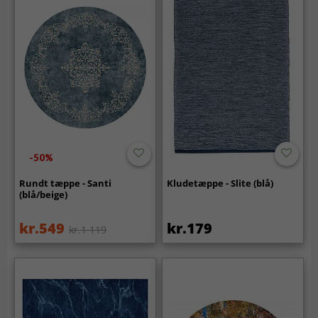
-50%
Rundt tæppe - Santi
Kludetæppe - Slite (blå)
(blå/beige)
kr.549
kr.179
kr.1 119