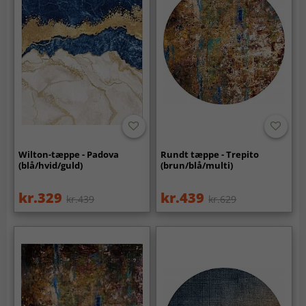
Wilton-tæppe - Padova
Rundt tæppe - Trepito
(blå/hvid/guld)
(brun/blå/multi)
kr.329
kr.439
kr.439
kr.629