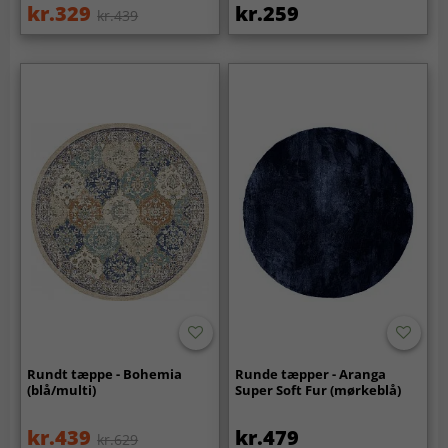
kr.329
kr.259
kr.439
Rundt tæppe - Bohemia
Runde tæpper - Aranga
(blå/multi)
Super Soft Fur (mørkeblå)
kr.439
kr.479
kr.629