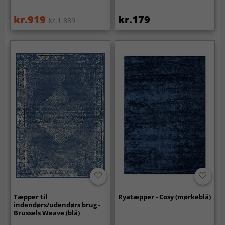
kr.919
kr.179
kr.1 839
Tæpper til
Ryatæpper - Cosy (mørkeblå)
indendørs/udendørs brug -
Brussels Weave (blå)