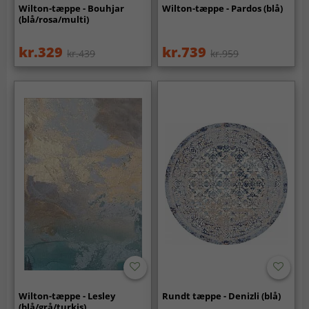
Wilton-tæppe - Bouhjar
Wilton-tæppe - Pardos (blå)
(blå/rosa/multi)
kr.329
kr.739
kr.439
kr.959
Wilton-tæppe - Lesley
Rundt tæppe - Denizli (blå)
(blå/grå/turkis)