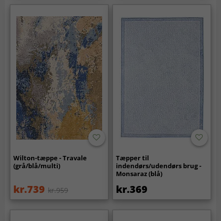
Wilton-tæppe - Travale
Tæpper til
(grå/blå/multi)
indendørs/udendørs brug -
Monsaraz (blå)
kr.739
kr.369
kr.959