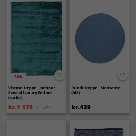
-50%
Viscose-tæppe - Jodhpur
Rundt tæppe - Monsanto
Special Luxury Edition
(blå)
(turkis)
kr.1 179
kr.439
kr.1 439