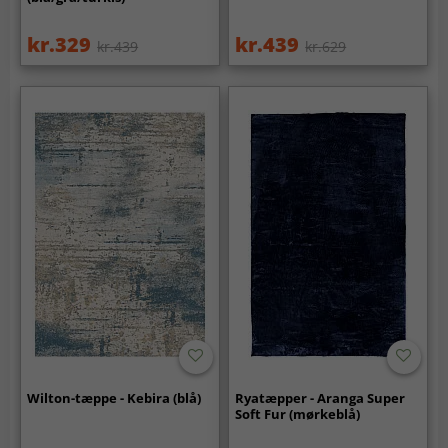
kr.329
kr.439
kr.439
kr.629
Wilton-tæppe - Kebira (blå)
Ryatæpper - Aranga Super
Soft Fur (mørkeblå)