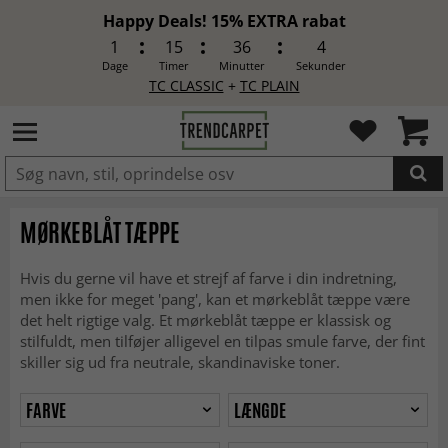
Happy Deals! 15% EXTRA rabat
1
15
36
2
Dage
Timer
Minutter
Sekunder
TC CLASSIC
+
TC PLAIN
LAGT I INDKØBSKURVEN.
MØRKEBLÅT TÆPPE
Hvis du gerne vil have et strejf af farve i din indretning,
men ikke for meget 'pang', kan et mørkeblåt tæppe være
det helt rigtige valg. Et mørkeblåt tæppe er klassisk og
stilfuldt, men tilføjer alligevel en tilpas smule farve, der fint
skiller sig ud fra neutrale, skandinaviske toner.
FARVE
LÆNGDE