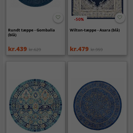
-50%
Rundt tæppe - Gombalia
Wilton-tæppe - Asara (blå)
(blå)
kr.439
kr.479
kr.629
kr.959