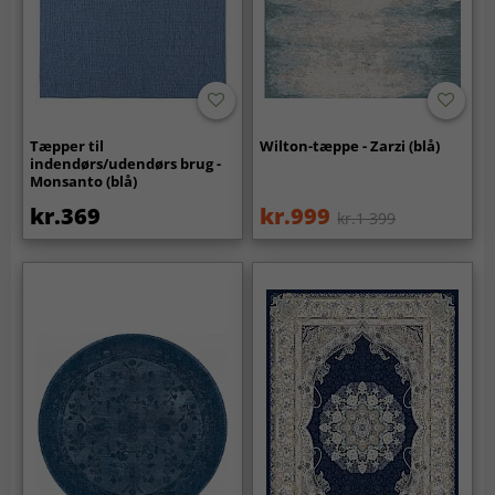
Tæpper til
Wilton-tæppe - Zarzi (blå)
indendørs/udendørs brug -
Monsanto (blå)
kr.369
kr.999
kr.1 399