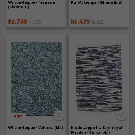
Wilton-tæppe - Fernana
Rundt tæppe - Siliana (blå)
(blå/multi)
kr.739
kr.439
kr.959
kr.629
-50%
Wilton-tæppe - Valenza (blå)
Kludetæppe fra Strehög of
Sweden - Tulka (blå)