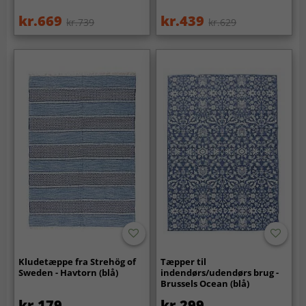
kr.669
kr.439
kr.739
kr.629
Kludetæppe fra Strehög of
Tæpper til
Sweden - Havtorn (blå)
indendørs/udendørs brug -
Brussels Ocean (blå)
kr.179
kr.299