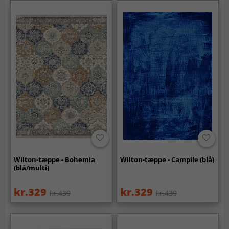
Wilton-tæppe - Bohemia
Wilton-tæppe - Campile (blå)
(blå/multi)
kr.329
kr.329
kr.439
kr.439