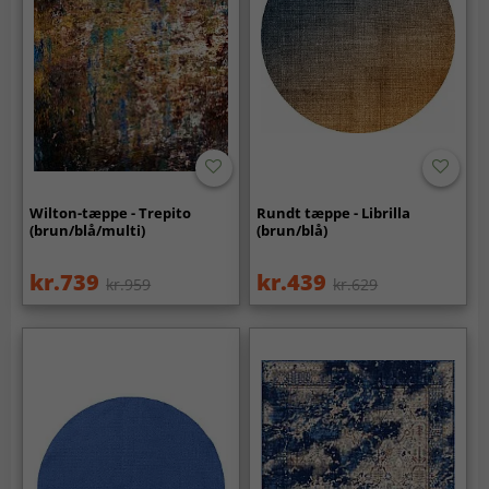
Wilton-tæppe - Trepito
Rundt tæppe - Librilla
(brun/blå/multi)
(brun/blå)
kr.739
kr.439
kr.959
kr.629