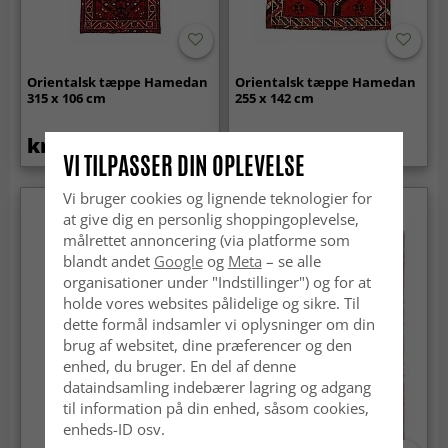
Orientalsk tæppe Hamedan
Orientalsk tæppe Hamedan
315 x 106 cm
255 x 142 cm
kr.4 649
kr.5 039
VI TILPASSER DIN OPLEVELSE
Vi bruger cookies og lignende teknologier for
at give dig en personlig shoppingoplevelse,
målrettet annoncering (via platforme som
blandt andet
Google
og
Meta
– se alle
organisationer under "Indstillinger") og for at
holde vores websites pålidelige og sikre. Til
dette formål indsamler vi oplysninger om din
brug af websitet, dine præferencer og den
enhed, du bruger. En del af denne
dataindsamling indebærer lagring og adgang
til information på din enhed, såsom cookies,
enheds-ID osv.