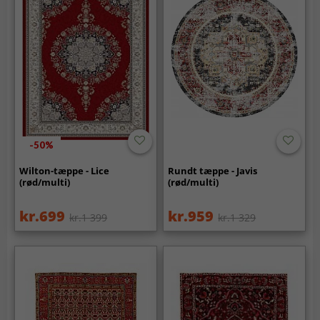
-50%
Wilton-tæppe - Lice
Rundt tæppe - Javis
(rød/multi)
(rød/multi)
kr.699
kr.959
kr.1 399
kr.1 329