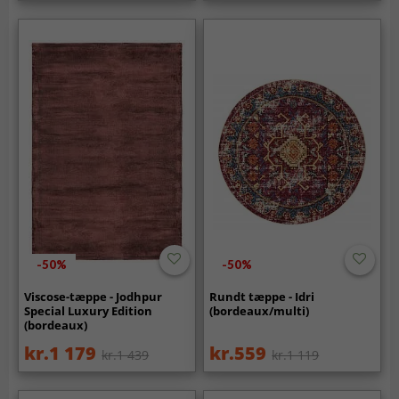
-50%
-50%
Viscose-tæppe - Jodhpur
Rundt tæppe - Idri
Special Luxury Edition
(bordeaux/multi)
(bordeaux)
kr.1 179
kr.559
kr.1 439
kr.1 119