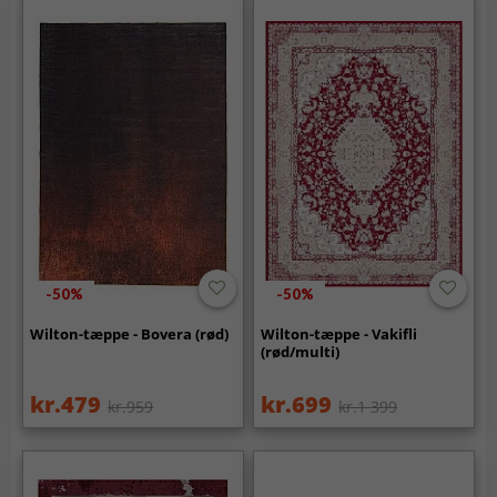
-50%
-50%
Wilton-tæppe - Bovera (rød)
Wilton-tæppe - Vakifli
(rød/multi)
kr.479
kr.699
kr.959
kr.1 399