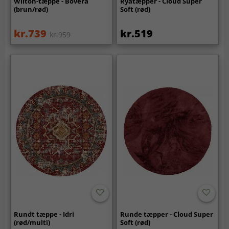
Wilton-tæppe - Bovera
Ryatæpper - Cloud Super
(brun/rød)
Soft (rød)
kr.739
kr.519
kr.959
Rundt tæppe - Idri
Runde tæpper - Cloud Super
(rød/multi)
Soft (rød)