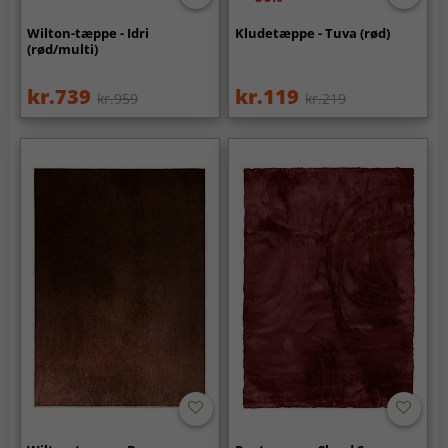
Wilton-tæppe - Idri
Kludetæppe - Tuva (rød)
(rød/multi)
kr.739
kr.119
kr.959
kr.219