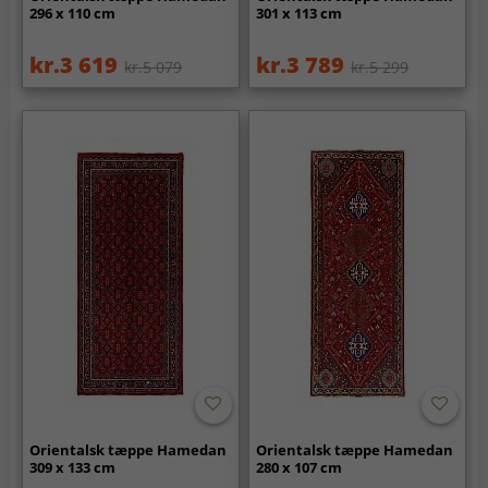
296 x 110 cm
301 x 113 cm
kr.3 619
kr.3 789
kr.5 079
kr.5 299
Orientalsk tæppe Hamedan
Orientalsk tæppe Hamedan
309 x 133 cm
280 x 107 cm