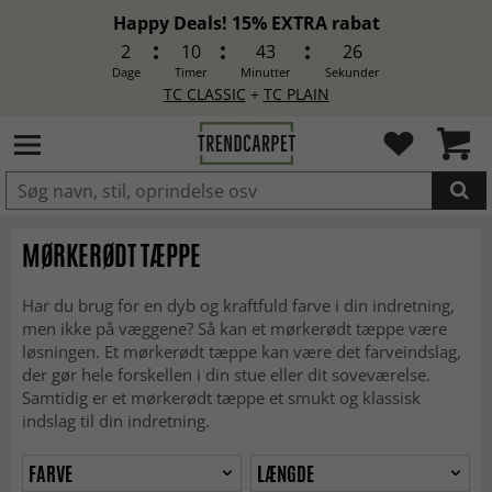
Happy Deals! 15% EXTRA rabat
2
10
43
24
Dage
Timer
Minutter
Sekunder
TC CLASSIC
+
TC PLAIN
LAGT I INDKØBSKURVEN.
MØRKERØDT TÆPPE
Har du brug for en dyb og kraftfuld farve i din indretning,
men ikke på væggene? Så kan et mørkerødt tæppe være
løsningen. Et mørkerødt tæppe kan være det farveindslag,
der gør hele forskellen i din stue eller dit soveværelse.
Samtidig er et mørkerødt tæppe et smukt og klassisk
indslag til din indretning.
FARVE
LÆNGDE