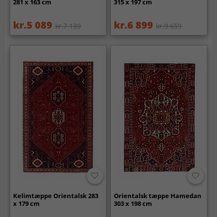
281 x 163 cm
315 x 197 cm
kr.5 089
kr.6 899
kr.7 139
kr.9 659
Kelimtæppe Orientalsk 283
Orientalsk tæppe Hamedan
x 179 cm
303 x 198 cm