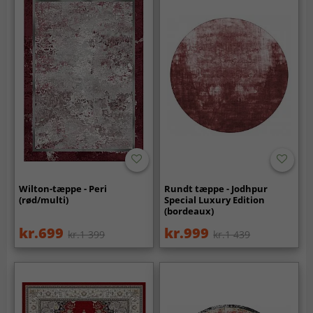
Wilton-tæppe - Peri
Rundt tæppe - Jodhpur
(rød/multi)
Special Luxury Edition
(bordeaux)
kr.699
kr.999
kr.1 399
kr.1 439