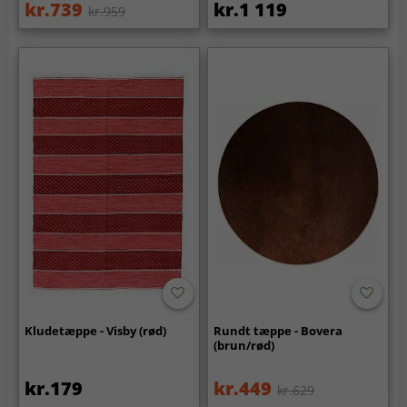
kr.739
kr.1 119
kr.959
Kludetæppe - Visby (rød)
Rundt tæppe - Bovera
(brun/rød)
kr.179
kr.449
kr.629